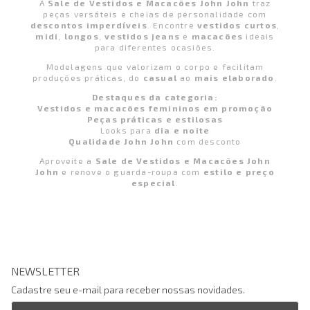
A
Sale de Vestidos e Macacões John John
traz
peças versáteis e cheias de personalidade com
descontos imperdíveis
. Encontre
vestidos curtos
,
midi
,
longos
,
vestidos jeans
e
macacões
ideais
para diferentes ocasiões.
Modelagens que valorizam o corpo e facilitam
produções práticas, do
casual
ao
mais elaborado
.
Destaques da categoria:
Vestidos e macacões femininos em promoção
Peças práticas e estilosas
Looks para
dia e noite
Qualidade John John
com desconto
Aproveite a
Sale de Vestidos e Macacões John
John
e renove o guarda-roupa com
estilo e preço
especial
.
NEWSLETTER
Cadastre seu e-mail para receber nossas novidades.