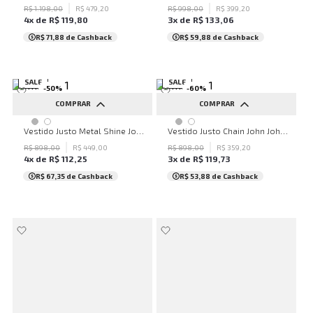
R$
1
.
198
,
00
R$
479
,
20
R$
998
,
00
R$
399
,
20
4
x de
R$
119
,
80
3
x de
R$
133
,
06
R$ 71,88
de Cashback
R$ 59,88
de Cashback
SALE
SALE
-
50
%
-
60
%
COMPRAR
COMPRAR
P
P
Vestido Justo Metal Shine John John Feminino
Vestido Justo Chain John John Feminino
R$
898
,
00
R$
449
,
00
R$
898
,
00
R$
359
,
20
4
x de
R$
112
,
25
3
x de
R$
119
,
73
R$ 67,35
de Cashback
R$ 53,88
de Cashback