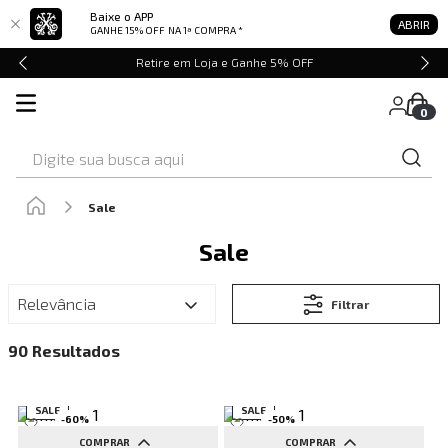
Baixe o APP
ABRIR
GANHE 15% OFF
NA 1ª COMPRA *
Retire em Loja e Ganhe 5% OFF
0
Digite sua busca aqui
Sale
Sale
Relevância
Filtrar
90
SALE
SALE
-
60
%
-
50
%
COMPRAR
COMPRAR