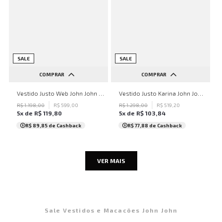
SALE
SALE
COMPRAR
COMPRAR
M
G
P
Vestido Justo Web John John Feminino
Vestido Justo Karina John John Feminino
R$
1
.
198
,
00
R$
599
,
00
R$
1
.
298
,
00
R$
519
,
20
5
x de
R$
119
,
80
5
x de
R$
103
,
84
R$ 89,85
de Cashback
R$ 77,88
de Cashback
VER MAIS
Sale Vestidos e Macacões John John