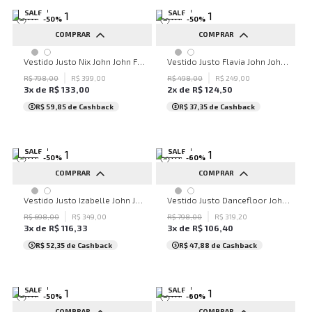
SALE
SALE
-
50
%
-
50
%
COMPRAR
COMPRAR
PP
P
G
Vestido Justo Nix John John Feminino
Vestido Justo Flavia John John Feminino
R$
798
,
00
R$
399
,
00
R$
498
,
00
R$
249
,
00
3
x de
R$
133
,
00
2
x de
R$
124
,
50
R$ 59,85
de Cashback
R$ 37,35
de Cashback
SALE
SALE
-
50
%
-
60
%
COMPRAR
COMPRAR
PP
P
G
PP
P
G
Vestido Justo Izabelle John John Feminino
Vestido Justo Dancefloor John John Feminino
R$
698
,
00
R$
349
,
00
R$
798
,
00
R$
319
,
20
3
x de
R$
116
,
33
3
x de
R$
106
,
40
R$ 52,35
de Cashback
R$ 47,88
de Cashback
SALE
SALE
-
50
%
-
60
%
COMPRAR
COMPRAR