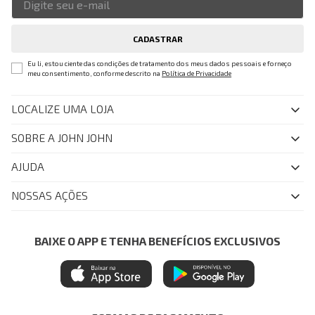
CADASTRAR
Eu li, estou ciente das condições de tratamento dos meus dados pessoais e forneço
meu consentimento, conforme descrito na
Política de Privacidade
LOCALIZE UMA LOJA
SOBRE A JOHN JOHN
Quem Somos
AJUDA
Nossas Lojas
FAQ
NOSSAS AÇÕES
John John Club
Central de Atendimento
Livelo
Política de Privacidade
Minha Conta
Azul Fidelidade
BAIXE O APP E TENHA BENEFÍCIOS EXCLUSIVOS
Painel de Privacidade
Trocas e Devoluções
Mastercard
Central de Preferências
Regulamentos
Itau Personnalite
Ética e Sustentabilidade
Seja um Revendedor
Denim Guide
ModaComVerso
Seja um Franqueado