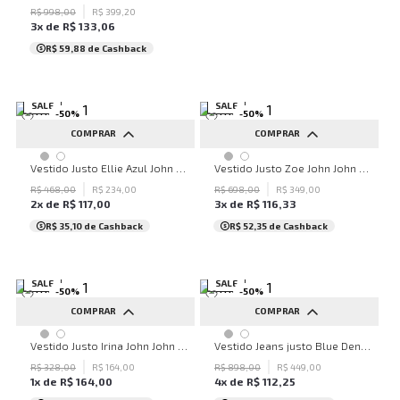
R$
998
,
00
R$
399
,
20
3
x de
R$
133
,
06
R$ 59,88
de Cashback
SALE
SALE
-
50
%
-
50
%
COMPRAR
COMPRAR
PP
P
M
G
PP
P
M
G
Vestido Justo Ellie Azul John John Feminino
Vestido Justo Zoe John John Feminino
R$
468
,
00
R$
234
,
00
R$
698
,
00
R$
349
,
00
2
x de
R$
117
,
00
3
x de
R$
116
,
33
R$ 35,10
de Cashback
R$ 52,35
de Cashback
SALE
SALE
-
50
%
-
50
%
COMPRAR
COMPRAR
PP
P
M
G
GG
PP
P
M
G
Vestido Justo Irina John John Feminino
Vestido Jeans justo Blue Denim Cinto John John Feminino
R$
328
,
00
R$
164
,
00
R$
898
,
00
R$
449
,
00
1
x de
R$
164
,
00
4
x de
R$
112
,
25