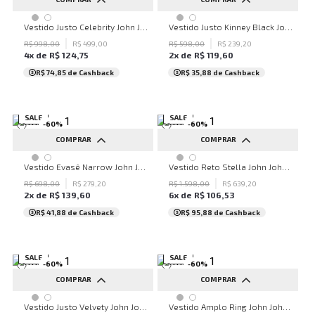
PP
P
M
G
Vestido Justo Celebrity John John Feminino
Vestido Justo Kinney Black John John Feminino
R$
998
,
00
R$
499
,
00
R$
598
,
00
R$
239
,
20
4
x de
R$
124
,
75
2
x de
R$
119
,
60
R$ 74,85
de Cashback
R$ 35,88
de Cashback
SALE
SALE
-
60
%
-
60
%
COMPRAR
COMPRAR
PP
P
PP
P
M
G
Vestido Evasê Narrow John John Feminino
Vestido Reto Stella John John Feminino
R$
698
,
00
R$
279
,
20
R$
1
.
598
,
00
R$
639
,
20
2
x de
R$
139
,
60
6
x de
R$
106
,
53
R$ 41,88
de Cashback
R$ 95,88
de Cashback
SALE
SALE
-
60
%
-
60
%
COMPRAR
COMPRAR
PP
P
M
G
PP
P
M
G
Vestido Justo Velvety John John Feminino
Vestido Amplo Ring John John Feminino