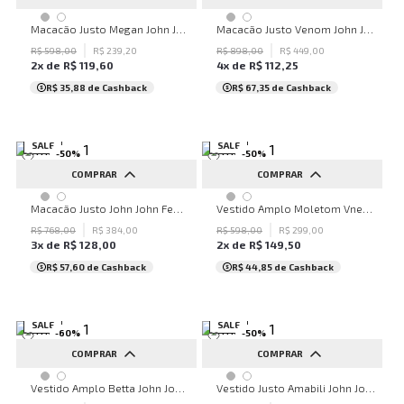
PP
P
PP
P
G
Macacão Justo Megan John John Feminino
Macacão Justo Venom John John Feminino
R$
598
,
00
R$
239
,
20
R$
898
,
00
R$
449
,
00
2
x de
R$
119
,
60
4
x de
R$
112
,
25
R$ 35,88
de Cashback
R$ 67,35
de Cashback
SALE
SALE
-
50
%
-
50
%
COMPRAR
COMPRAR
PP
P
M
G
PP
P
M
Macacão Justo John John Feminino
Vestido Amplo Moletom Vneck John John Feminino
R$
768
,
00
R$
384
,
00
R$
598
,
00
R$
299
,
00
3
x de
R$
128
,
00
2
x de
R$
149
,
50
R$ 57,60
de Cashback
R$ 44,85
de Cashback
SALE
SALE
-
60
%
-
50
%
COMPRAR
COMPRAR
G
PP
P
M
Vestido Amplo Betta John John Feminino
Vestido Justo Amabili John John Feminino