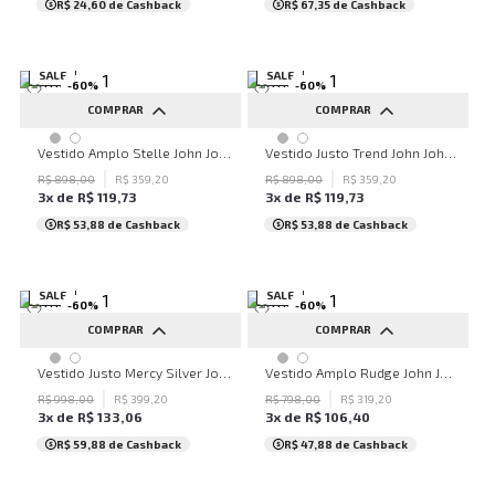
R$ 24,60
de Cashback
R$ 67,35
de Cashback
SALE
SALE
-
60
%
-
60
%
COMPRAR
COMPRAR
PP
PP
Vestido Amplo Stelle John John Feminino
Vestido Justo Trend John John Feminino
R$
898
,
00
R$
359
,
20
R$
898
,
00
R$
359
,
20
3
x de
R$
119
,
73
3
x de
R$
119
,
73
R$ 53,88
de Cashback
R$ 53,88
de Cashback
SALE
SALE
-
60
%
-
60
%
COMPRAR
COMPRAR
PP
P
G
M
G
Vestido Justo Mercy Silver John John Feminino
Vestido Amplo Rudge John John Feminino
R$
998
,
00
R$
399
,
20
R$
798
,
00
R$
319
,
20
3
x de
R$
133
,
06
3
x de
R$
106
,
40
R$ 59,88
de Cashback
R$ 47,88
de Cashback