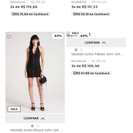
R$
598
,
00
R$
239
,
20
R$
668
,
00
R$
334
,
00
2
x de
R$
119
,
60
3
x de
R$
111
,
33
R$ 35,88
de Cashback
R$ 50,10
de Cashback
SALE
-
60
%
-
60
%
COMPRAR
PP
Vestido Justo Fatale John John Feminino
R$
798
,
00
R$
319
,
20
3
x de
R$
106
,
40
R$ 47,88
de Cashback
SALE
COMPRAR
PP
P
M
G
Vestido Justo Allure John John Feminino