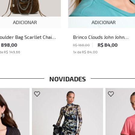
ADICIONAR
ADICIONAR
oulder Bag Scarllet Chain
Brinco Clouds John John
hn John Feminina
Feminino
 898,00
R$ 84,00
R$ 168,00
de
R$ 149,66
1
x de
R$ 84,00
NOVIDADES