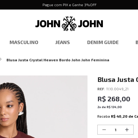
Pague com PIX e Ganhe 3%OFF
MASCULINO
JEANS
DENIM GUIDE
Blusa Justa Crystal Heaven Bordo John John Feminina
Blusa Justa 
Feminina
REF
:
11.10.0049_21
R$
268
,
00
2
x de
R$
134
,
00
Receba
R$ 40,20
de C