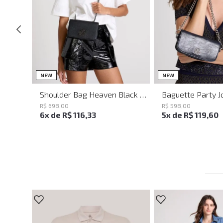
UN
UN
NEW
NEW
Shoulder Bag Heaven Black John John Feminina
R$
698
,
00
R$
598
,
00
6
x de
R$
116
,
33
5
x de
R$
119
,
60