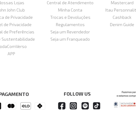
Nossas Lojas
Central de Atendimento
Mastercard
ohn John Club
Minha Conta
Itau Personnali
ica de Privacidade
Trocas e Devoluções
Cashback
el de Privacidade
Regulamentos
Denim Guide
al de Preferências
Seja um Revendedor
e Sustentabilidade
Seja um Franqueado
odaComVerso
APP
FOLLOW US
 PAGAMENTO