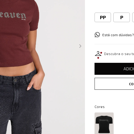
PP
P
Está com dúvidas?
Descubra o seu 
ADIC
CO
Cores