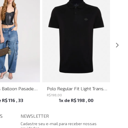
Calça Jeans Balloon Pasadena John John Feminina
Polo Regular Fit Light Transfer Preto John John Masculina
R$
198
,
00
R$
198
,
e
R$
116
,
33
1
x de
R$
198
,
00
S
NEWSLETTER
Cadastre seu e-mail para receber nossas