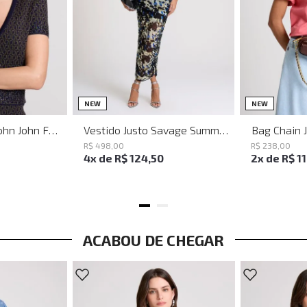
PP
P
M
G
NEW
NEW
Baguette Party John John Feminina
Vestido Justo Savage Summer John John Feminino
Bag Chain 
R$
498
,
00
R$
238
,
00
4
x de
R$
124
,
50
2
x de
R$
1
ACABOU DE CHEGAR