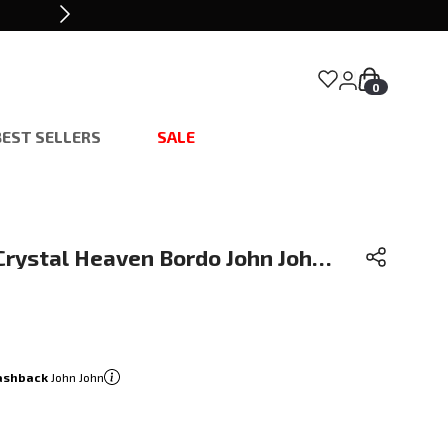
0
BEST SELLERS
SALE
Crystal Heaven Bordo John John
ashback
John John