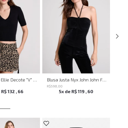
Blusa Justa Ellie Decote "V" Preto John John Feminina
Blusa Justa Nyx John John Feminina
R$
598
,
00
R$
498
e
R$
132
,
66
5
x de
R$
119
,
60