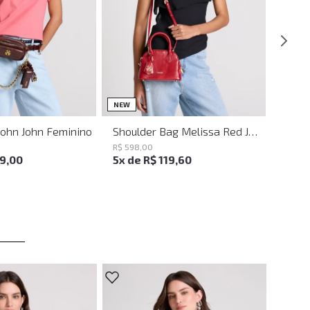
UN
UN
NEW
John John Feminino
Shoulder Bag Melissa Red John John Feminina
R$
598
,
00
19
,
00
5
x de
R$
119
,
60