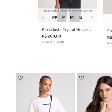
SELECIONE O TAMANHO PARA ADICIONAR
PP
P
M
G
Blusa Justa Crystal Heaven
Sh
Bordo John John Feminina
R$ 268,00
Jo
R$
2
x de
R$ 134,00
6
x 