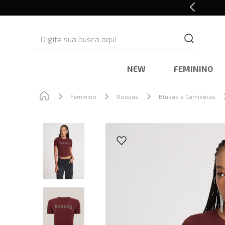
Cashback nas compras
Digite sua busca aqui
NEW
FEMININO
Feminino
Roupas
Blusas e Camisetas