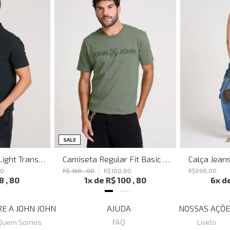
SALE
Polo Regular Fit Light Transfer Verde Escuro John John Masculina
Camiseta Regular Fit Basic Verde Joh John Masculina
80
R$
168
,
00
R$
100
,
80
R$
698
,
00
18
,
80
1
x de
R$
100
,
80
6
x d
E A JOHN JOHN
AJUDA
NOSSAS AÇÕE
Quem Somos
FAQ
Livelo