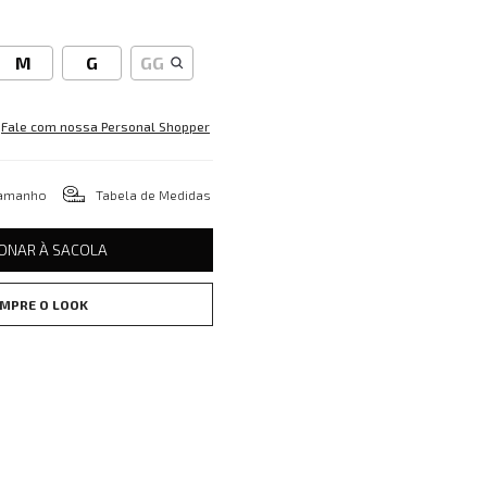
M
G
GG
Fale com nossa Personal Shopper
tamanho
Tabela de Medidas
IONAR À SACOLA
MPRE O LOOK