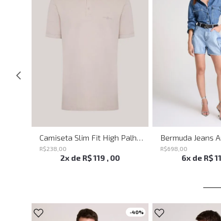
Calça Ampla Circle John John Feminina
Camiseta Slim Fit High Palha John John Masculina
R$
238
,
00
R$
698
,
00
2
x de
R$
119
,
00
6
x de
R$
1
-
40%