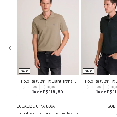
SALE
SALE
Blusa Justa Tattoo Black John John Feminina
Polo Regular Fit Light Transfer Bege Médio John John Masculina
R$
198
,
00
R$
118
,
80
R$
198
,
00
R$
118
,
1
x de
R$
118
,
80
1
x de
R$
1
LOCALIZE UMA LOJA
SOBR
Encontre a loja mais próxima de você: