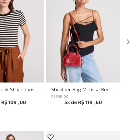
Blusa Babylook Striped Visco John John Feminina
Shoulder Bag Melissa Red John John Feminina
R$
598
,
00
R$
698
e
R$
109
,
00
5
x de
R$
119
,
60