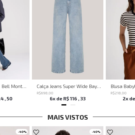
Calça Jeans Flare Bell Montpellier John John Feminina
Calça Jeans Super Wide Bayern John John Feminina
R$
698
,
00
R$
218
,
00
24
,
50
6
x de
R$
116
,
33
2
x d
MAIS VISTOS
-
40%
-
40%