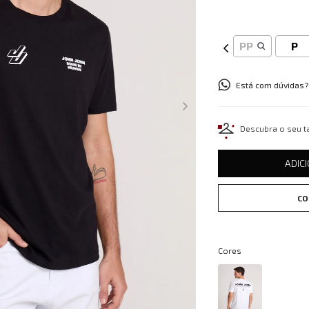
PP
P
Está com dúvidas?
Descubra o seu 
ADIC
CO
Cores