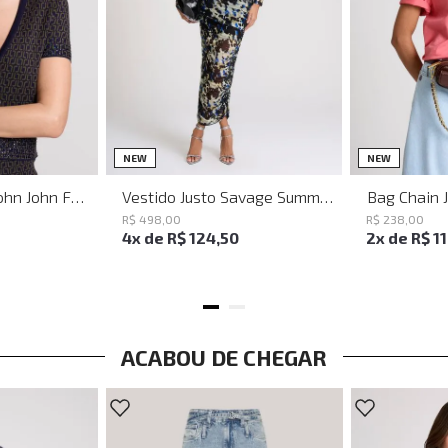
PP
P
M
G
NEW
NEW
Baguette Party John John Feminina
Vestido Justo Savage Summer John John Feminino
Bag Chain 
R$
498
,
00
R$
238
,
00
4
x de
R$
124
,
50
2
x de
R$
1
ACABOU DE CHEGAR