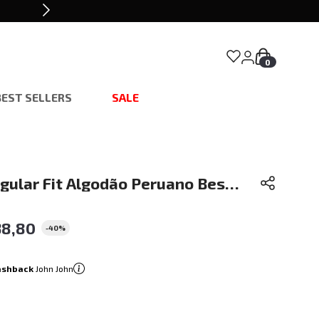
0
BEST SELLERS
SALE
gular Fit Algodão Peruano Best
ohn John Masculina
38
,
80
-
40%
ashback
John John