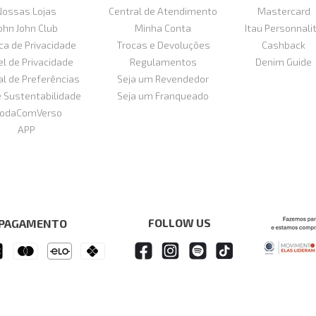
Nossas Lojas
Central de Atendimento
Mastercard
ohn John Club
Minha Conta
Itau Personnali
ica de Privacidade
Trocas e Devoluções
Cashback
el de Privacidade
Regulamentos
Denim Guide
al de Preferências
Seja um Revendedor
e Sustentabilidade
Seja um Franqueado
odaComVerso
APP
FOLLOW US
 PAGAMENTO