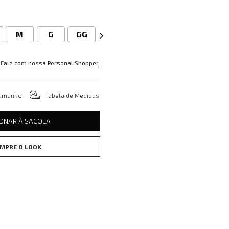
M
G
GG
Fale com nossa Personal Shopper
tamanho
Tabela de Medidas
IONAR À SACOLA
MPRE O LOOK