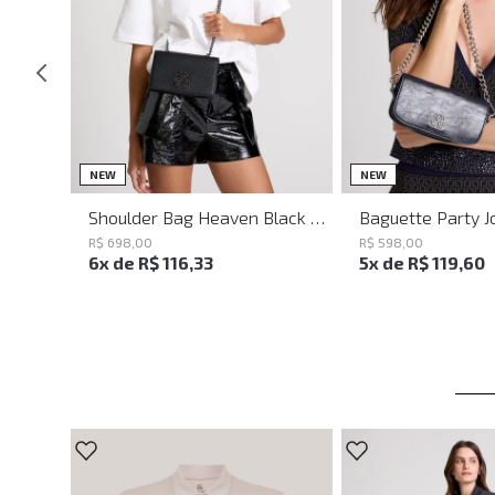
UN
UN
NEW
NEW
Shoulder Bag Heaven Black John John Feminina
R$
698
,
00
R$
598
,
00
6
x de
R$
116
,
33
5
x de
R$
119
,
60