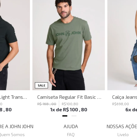
SALE
Polo Regular Fit Light Transfer Verde Escuro John John Masculina
Camiseta Regular Fit Basic Verde Joh John Masculina
80
R$
168
,
00
R$
100
,
80
R$
698
,
00
18
,
80
1
x de
R$
100
,
80
6
x d
E A JOHN JOHN
AJUDA
NOSSAS AÇÕE
Quem Somos
FAQ
Livelo