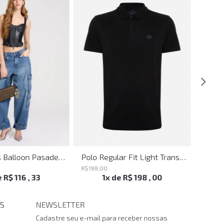
Calça Jeans Balloon Pasadena John John Feminina
Polo Regular Fit Light Transfer Preto John John Masculina
R$
198
,
00
R$
198
,
e
R$
116
,
33
1
x de
R$
198
,
00
S
NEWSLETTER
Cadastre seu e-mail para receber nossas