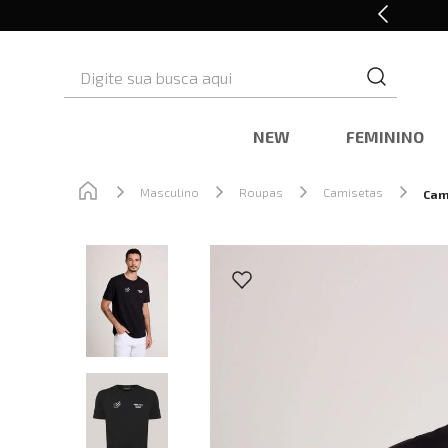
Cashback nas compras
Digite sua busca aqui
NEW
FEMININO
Masculino
Roupas
Camisetas
Cam