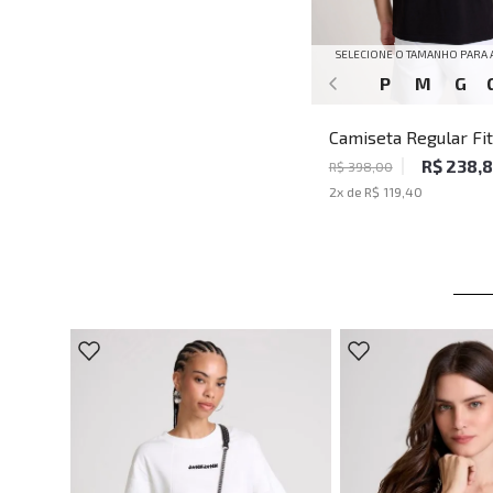
SELECIONE O TAMANHO PARA 
P
M
G
Camiseta Regular Fit
Algodão Peruano Bes
R$ 238,
R$ 398,00
Black John John Mas
2
x de
R$ 119,40