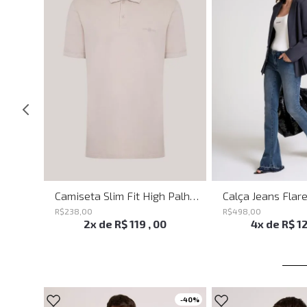
Blusa Justa Savage Summer John John Feminina
Camiseta Slim Fit High Palha John John Masculina
R$
238
,
00
R$
498
,
00
2
x de
R$
119
,
00
4
x de
R$
1
-
40%