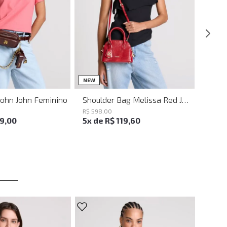
UN
UN
NEW
John John Feminino
Shoulder Bag Melissa Red John John Feminina
R$
598
,
00
19
,
00
5
x de
R$
119
,
60