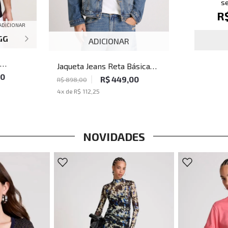
se
R
ADICIONAR
GG
ADICIONAR
Jaqueta Jeans Reta Básica
t Life
80
Cambridge John John
R$ 449,00
R$ 898,00
culina
Masculina
4
x de
R$ 112,25
NOVIDADES