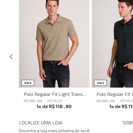
SALE
SALE
Blusa Justa Tattoo Black John John Feminina
Polo Regular Fit Light Transfer Bege Médio John John Masculina
R$
198
,
00
R$
118
,
80
R$
198
,
00
R$
118
,
1
x de
R$
118
,
80
1
x de
R$
1
LOCALIZE UMA LOJA
SOBR
Encontre a loja mais próxima de você: