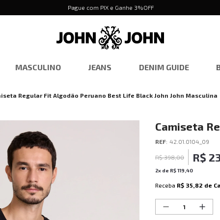
Pague com PIX e Ganhe 3%OFF
MASCULINO
JEANS
DENIM GUIDE
iseta Regular Fit Algodão Peruano Best Life Black John John Masculina
Camiseta Re
Life Black J
REF
:
42.01.0104_09
R$
2
R$
398
,
00
2
x de
R$
119
,
40
Receba
R$ 35,82
de C