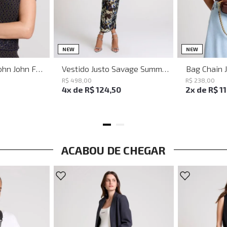
PP
P
M
G
NEW
NEW
Baguette Party John John Feminina
Vestido Justo Savage Summer John John Feminino
Bag Chain 
R$
498
,
00
R$
238
,
00
4
x de
R$
124
,
50
2
x de
R$
1
ACABOU DE CHEGAR