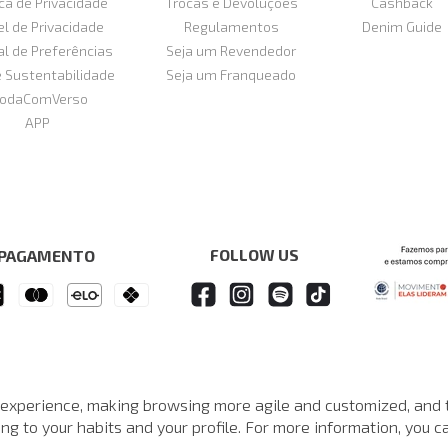
ica de Privacidade
Trocas e Devoluções
Cashback
el de Privacidade
Regulamentos
Denim Guide
al de Preferências
Seja um Revendedor
e Sustentabilidade
Seja um Franqueado
odaComVerso
APP
FOLLOW US
 PAGAMENTO
 experience, making browsing more agile and customized, and 
e John John reserva-se no direito de corrigir ou alterar informações como: p
Em caso de dúvidas:
0800 990 5500.
g to your habits and your profile. For more information, you ca
Horário de Atendimento
das 8h às 20h de segunda a sábado, exceto feriados