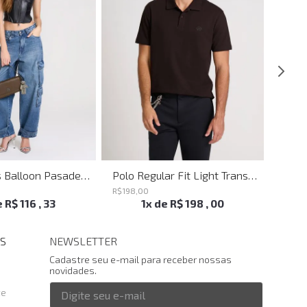
Calça Jeans Balloon Pasadena John John Feminina
Polo Regular Fit Light Transfer Marrom John John Masculina
R$
198
,
00
R$
198
,
e
R$
116
,
33
1
x de
R$
198
,
00
S
NEWSLETTER
Cadastre seu e-mail para receber nossas
novidades.
te