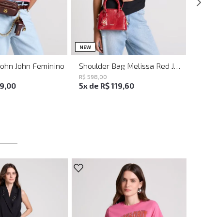
UN
UN
NEW
John John Feminino
Shoulder Bag Melissa Red John John Feminina
R$
598
,
00
19
,
00
5
x de
R$
119
,
60