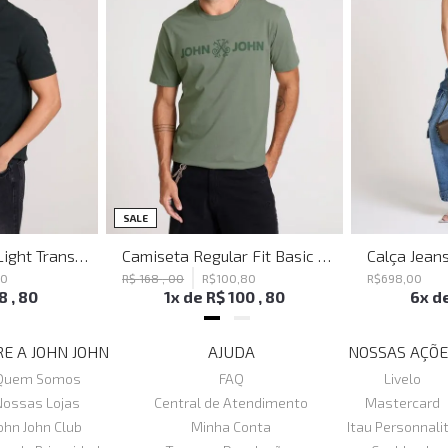
SALE
Polo Regular Fit Light Transfer Verde Escuro John John Masculina
Camiseta Regular Fit Basic Verde Joh John Masculina
80
R$
168
,
00
R$
100
,
80
R$
698
,
00
18
,
80
1
x de
R$
100
,
80
6
x d
E A JOHN JOHN
AJUDA
NOSSAS AÇÕE
Quem Somos
FAQ
Livelo
Nossas Lojas
Central de Atendimento
Mastercard
ohn John Club
Minha Conta
Itau Personnali