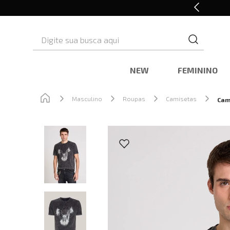
Cashback nas compras
Digite sua busca aqui
NEW
FEMININO
Masculino
Roupas
Camisetas
Cam