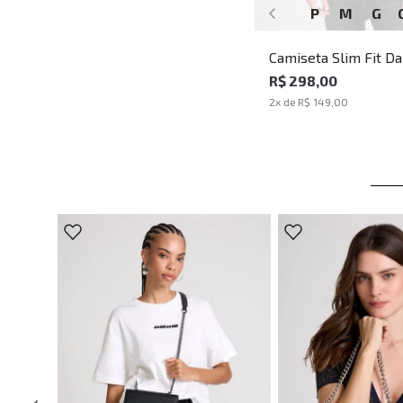
P
M
G
Camiseta Slim Fit Da
Eagle John John Mas
R$ 298,00
2
x de
R$ 149,00