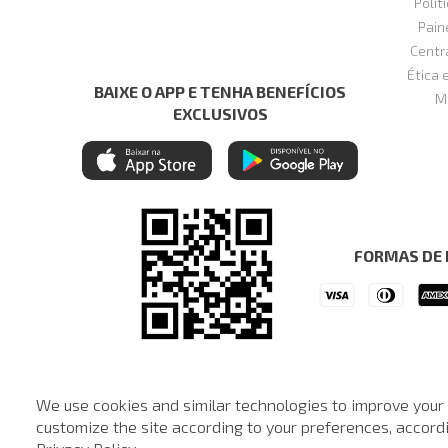
Polít
Pain
Centr
Ética 
BAIXE O APP E TENHA BENEFÍCIOS
M
EXCLUSIVOS
FORMAS DE
We use cookies and similar technologies to improve your
© © Copyright 2000-2024 - Todos os direitos reservados. A Loja d
customize the site according to your preferences, accordin