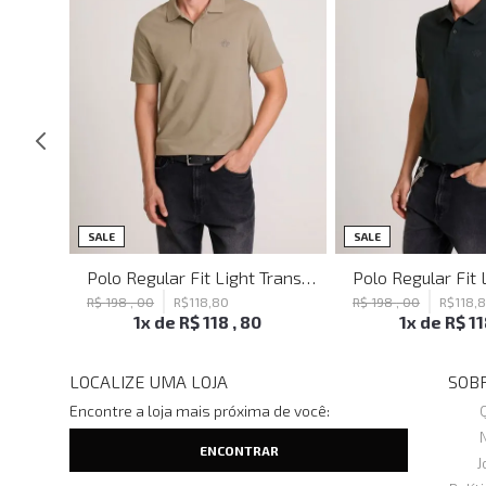
SALE
SALE
Blusa Justa Tattoo Black John John Feminina
Polo Regular Fit Light Transfer Bege Médio John John Masculina
R$
198
,
00
R$
118
,
80
R$
198
,
00
R$
118
,
1
x de
R$
118
,
80
1
x de
R$
1
LOCALIZE UMA LOJA
SOBR
Encontre a loja mais próxima de você:
J