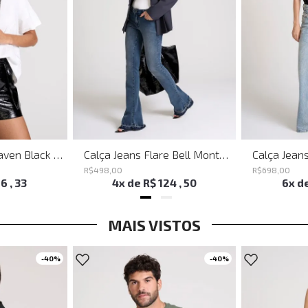
Shoulder Bag Heaven Black John John Feminina
Calça Jeans Flare Bell Montpellier John John Feminina
R$
498
,
00
R$
698
,
00
16
,
33
4
x de
R$
124
,
50
6
x d
MAIS VISTOS
-
40%
-
40%