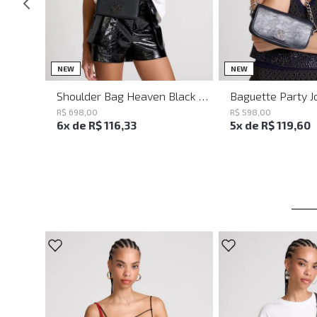
UN
UN
NEW
NEW
Shoulder Bag Heaven Black John John Feminina
R$
698
,
00
R$
598
,
00
6
x de
R$
116
,
33
5
x de
R$
119
,
60