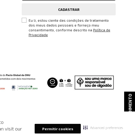
CADASTRAR
Eu li, estou ciente das condições de tratamento
dos meus dados pessoais e forneço meu
consentimento, conforme descrito na
Política de
Privacidade
ATENDIMENTO
to
reços, promoções e disponibilidade de estoque a qualquer momento.
Advanced preferences
n visit our
Permitir cookies
.