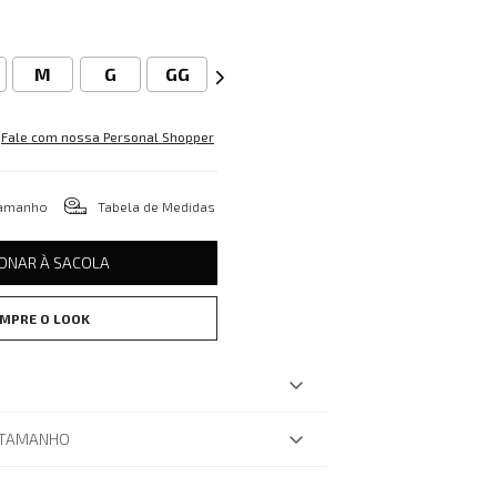
M
G
GG
Fale com nossa Personal Shopper
tamanho
Tabela de Medidas
IONAR À SACOLA
MPRE O LOOK
 TAMANHO