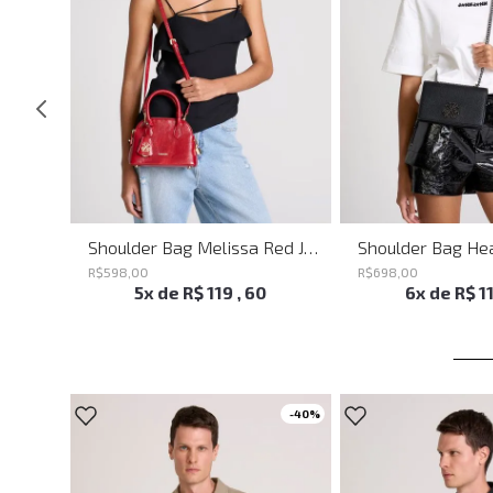
Shoulder Bag Everyday John John Feminina
Shoulder Bag Melissa Red John John Feminina
R$
598
,
00
R$
698
,
00
5
x de
R$
119
,
60
6
x de
R$
1
-
40%