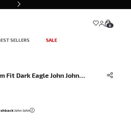
0
BEST SELLERS
SALE
m Fit Dark Eagle John John
ashback
John John