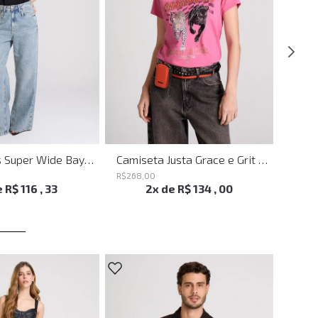
Calça Jeans Super Wide Bayern John John Feminina
Camiseta Justa Grace e Grit Rosa John John Feminina
R$
268
,
00
R$
298
e
R$
116
,
33
2
x de
R$
134
,
00