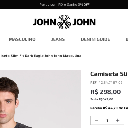
Pague com PIX e Ganhe 3%OFF
MASCULINO
JEANS
DENIM GUIDE
iseta Slim Fit Dark Eagle John John Masculina
Camiseta Sli
Masculina
REF
:
42.54.7487_09
R$
298
,
00
2
x de
R$
149
,
00
Receba
R$ 44,70
de C