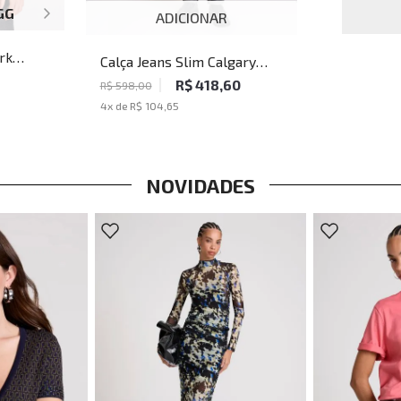
GG
ADICIONAR
rk
Calça Jeans Slim Calgary
culina
John John Masculina
R$ 418,60
R$ 598,00
4
x de
R$ 104,65
NOVIDADES