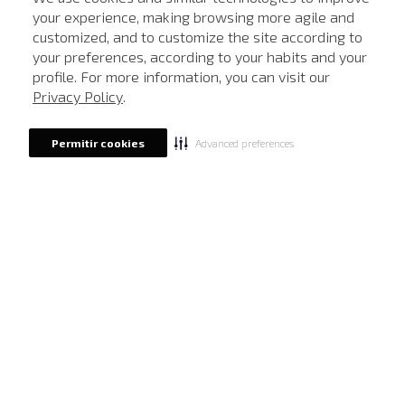
Mastercard
Central de Preferências
your experience, making browsing more agile and
Regulamentos
Itau Personnalite
customized, and to customize the site according to
Ética e Sustentabilidade
ATENDIMENTO
Seja um Revendedor
your preferences, according to your habits and your
Denim Guide
ModaComVerso
Seja um Franqueado
profile. For more information, you can visit our
FORMAS DE PAGAMENTO
APP
Privacy Policy
.
Drop Your Jeans
Advanced preferences
Permitir cookies
FOLLOW US