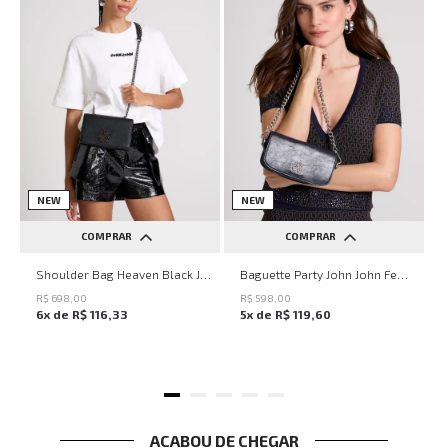
NEW
NEW
COMPRAR
COMPRAR
UN
UN
Shoulder Bag Heaven Black John John Feminina
Baguette Party John John Feminina
R$
698
,
00
R$
598
,
00
6
x de
R$
116
,
33
5
x de
R$
119
,
60
ACABOU DE CHEGAR