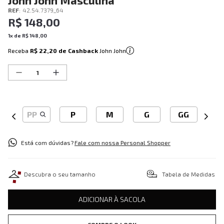
John John Masculina
REF
:
42.54.7379_64
R$
148
,
00
1
x de
R$
148
,
00
Receba
R$ 22,20
de Cashback
John John
PP
P
M
G
GG
Está com dúvidas?
Fale com nossa Personal Shopper
Descubra o seu tamanho
Tabela de Medidas
ADICIONAR À SACOLA