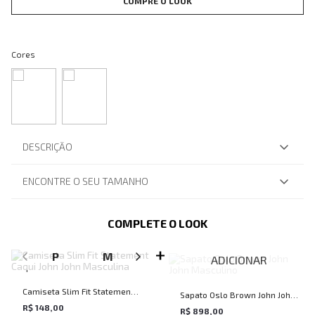
COMPRE O LOOK
Cores
DESCRIÇÃO
ENCONTRE O SEU TAMANHO
COMPLETE O LOOK
SELECIONE O TAMANHO PARA ADICIONAR
P
M
G
GG
ADICIONAR
Camiseta Slim Fit Statement
Sapato Oslo Brown John John
Caqui John John Masculina
R$ 148,00
Masculino
R$ 898,00