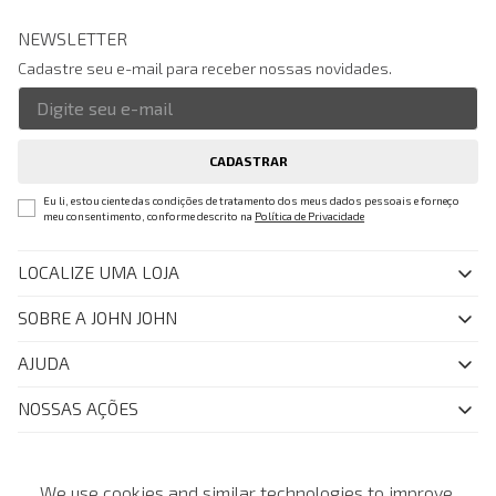
NEWSLETTER
Cadastre seu e-mail para receber nossas novidades.
CADASTRAR
Eu li, estou ciente das condições de tratamento dos meus dados pessoais e forneço
meu consentimento, conforme descrito na
Política de Privacidade
LOCALIZE UMA LOJA
SOBRE A JOHN JOHN
Quem Somos
AJUDA
Nossas Lojas
FAQ
NOSSAS AÇÕES
John John Club
Central de Atendimento
Livelo
Política de Privacidade
Minha Conta
Azul Fidelidade
BAIXE O APP E TENHA BENEFÍCIOS EXCLUSIVOS
Painel de Privacidade
We use cookies and similar technologies to improve
Trocas e Devoluções