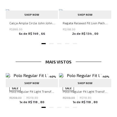
SHOP NOW
SHOP NOW
alha John John Masculina
Calça Ampla Circle John John Feminina
Regata Relaxed Fit Livin Palha John John Masculina
R$
898
,
00
R$
268
,
00
6
x de
R$
149
,
66
2
x de
R$
134
,
00
MAIS VISTOS
-
40%
-
40%
SHOP NOW
SHOP NOW
hn John Feminina
SALE
SALE
Polo Regular Fit Light Transfer Verde Escuro John John Masculina
Polo Regular Fit Light Transfer Bege Médio John John Masculina
R$
198
,
00
R$
118
,
80
R$
198
,
00
R$
118
,
80
1
x de
R$
118
,
80
1
x de
R$
118
,
80