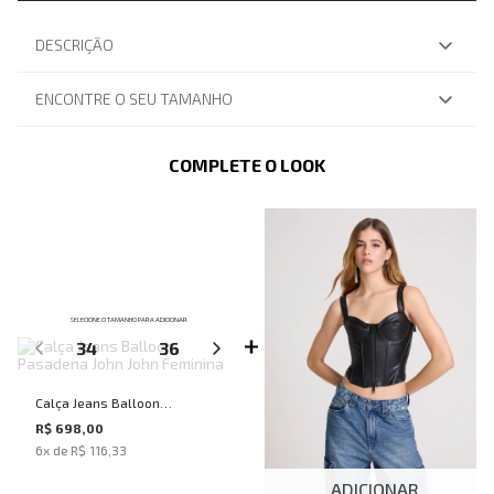
DESCRIÇÃO
ENCONTRE O SEU TAMANHO
COMPLETE O LOOK
SELECIONE O TAMANHO PARA ADICIONAR
34
36
38
40
42
Calça Jeans Balloon
Pasadena John John Feminina
R$ 698,00
6
x de
R$ 116,33
ADICIONAR