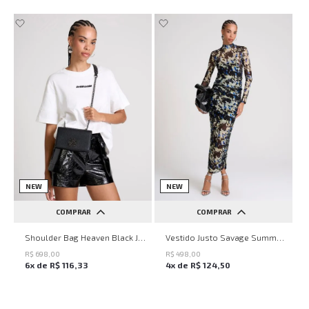
NEW
NEW
COMPRAR
COMPRAR
UN
PP
P
M
G
Shoulder Bag Heaven Black John John Feminina
Vestido Justo Savage Summer John John Feminino
R$
698
,
00
R$
498
,
00
6
x de
R$
116
,
33
4
x de
R$
124
,
50