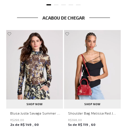
ACABOU DE CHEGAR
SHOP NOW
SHOP NOW
en Knit John John Feminina
Blusa Justa Savage Summer John John Feminina
Shoulder Bag Melissa Red John John Feminina
R$
298
,
00
R$
598
,
00
2
x de
R$
149
,
00
5
x de
R$
119
,
60