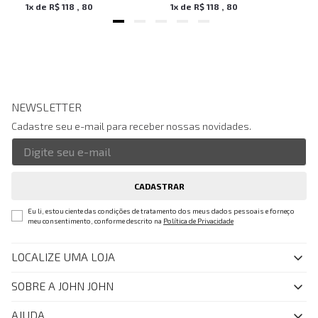
1
x de
R$
118
,
80
1
x de
R$
118
,
80
NEWSLETTER
Cadastre seu e-mail para receber nossas novidades.
CADASTRAR
Eu li, estou ciente das condições de tratamento dos meus dados pessoais e forneço
meu consentimento, conforme descrito na
Política de Privacidade
LOCALIZE UMA LOJA
SOBRE A JOHN JOHN
Quem Somos
AJUDA