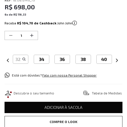
REF
:
18.08.6149_75
R$
698
,
00
6
x de
R$
116
,
33
Receba
R$ 104,70
de Cashback
John John
32
34
36
38
40
Está com dúvidas?
Fale com nossa Personal Shopper
Descubra o seu tamanho
Tabela de Medidas
ADICIONAR À SACOLA
COMPRE O LOOK