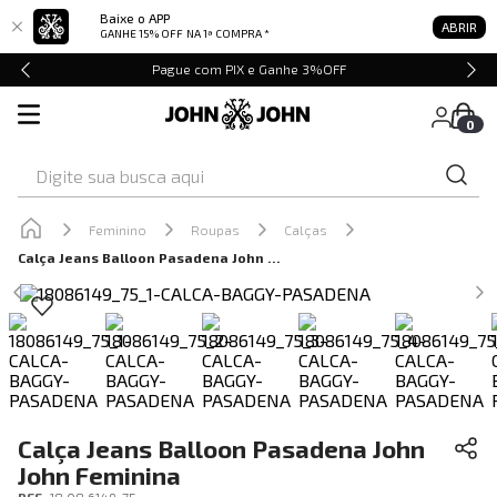
Baixe o APP
ABRIR
GANHE 15% OFF
NA 1ª COMPRA *
Pague com PIX e Ganhe 3%OFF
0
Digite sua busca aqui
Feminino
Roupas
Calças
Calça Jeans Balloon Pasadena John John Feminina
Calça Jeans Balloon Pasadena John
John Feminina