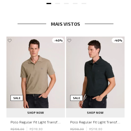
MAIS VISTOS
-
40%
-
40%
SALE
SALE
SHOP NOW
SHOP NOW
hn John Feminina
Polo Regular Fit Light Transfer Bege Médio John John Masculina
Polo Regular Fit Light Transfer Verde Escuro John John Masculina
R$
198
,
00
R$
118
,
80
R$
198
,
00
R$
118
,
80