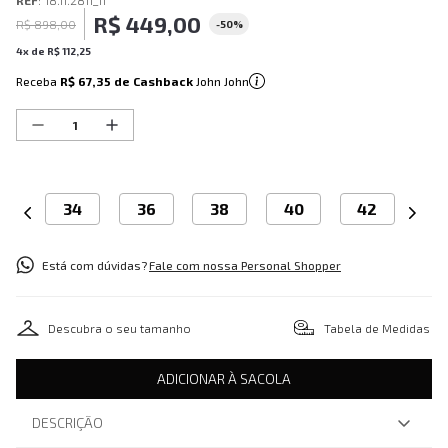
REF
:
18.11.2811_11
R$
449
,
00
R$
898
,
00
-
50%
4
x de
R$
112
,
25
Receba
R$ 67,35
de Cashback
John John
34
36
38
40
42
Está com dúvidas?
Fale com nossa Personal Shopper
Descubra o seu tamanho
Tabela de Medidas
ADICIONAR À SACOLA
DESCRIÇÃO