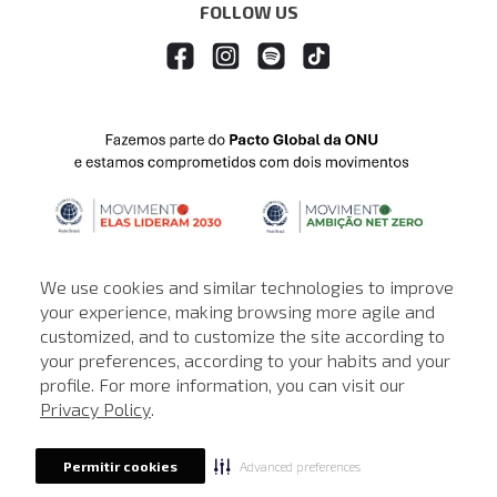
FOLLOW US
We use cookies and similar technologies to improve
your experience, making browsing more agile and
customized, and to customize the site according to
ATENDIMENTO
your preferences, according to your habits and your
profile. For more information, you can visit our
© © Copyright 2000-2026 - Todos os direitos reservados. A Loja de
Privacy Policy
.
John John reserva-se no direito de corrigir ou alterar informações
como: preços, promoções e disponibilidade de estoque a qualquer
momento.
Advanced preferences
Permitir cookies
Em caso de dúvidas:
0800 990 5500.
Horário de Atendimento
das 8h às 20h de segunda a sábado, exceto