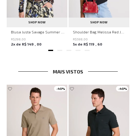
SHOP NOW
SHOP NOW
en Knit John John Feminina
Blusa Justa Savage Summer John John Feminina
Shoulder Bag Melissa Red John John Feminina
R$
298
,
00
R$
598
,
00
2
x de
R$
149
,
00
5
x de
R$
119
,
60
MAIS VISTOS
-
40%
-
40%