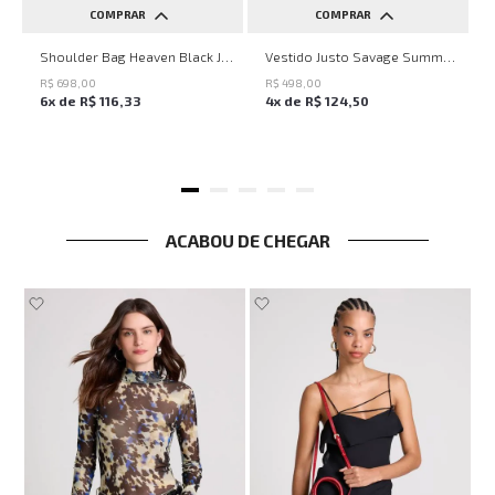
COMPRAR
COMPRAR
UN
PP
P
M
G
Shoulder Bag Heaven Black John John Feminina
Vestido Justo Savage Summer John John Feminino
R$
698
,
00
R$
498
,
00
6
x de
R$
116
,
33
4
x de
R$
124
,
50
ACABOU DE CHEGAR