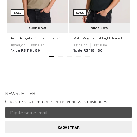
SALE
SALE
SHOP NOW
SHOP NOW
hn John Feminina
Polo Regular Fit Light Transfer Bege Médio John John Masculina
Polo Regular Fit Light Transfer Verde Escuro John John Masculina
R$
198
,
00
R$
118
,
80
R$
198
,
00
R$
118
,
80
1
x de
R$
118
,
80
1
x de
R$
118
,
80
NEWSLETTER
Cadastre seu e-mail para receber nossas novidades.
CADASTRAR