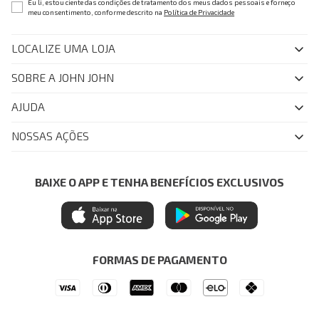
Eu li, estou ciente das condições de tratamento dos meus dados pessoais e forneço
meu consentimento, conforme descrito na
Política de Privacidade
LOCALIZE UMA LOJA
SOBRE A JOHN JOHN
Quem Somos
AJUDA
Nossas Lojas
FAQ
NOSSAS AÇÕES
John John Club
Central de Atendimento
Livelo
Política de Privacidade
Minha Conta
Azul Fidelidade
BAIXE O APP E TENHA BENEFÍCIOS EXCLUSIVOS
Painel de Privacidade
Trocas e Devoluções
Mastercard
Central de Preferências
Regulamentos
Itau Personnalite
Ética e Sustentabilidade
Seja um Revendedor
Denim Guide
ModaComVerso
Seja um Franqueado
FORMAS DE PAGAMENTO
APP
Drop Your Jeans