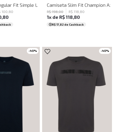
sculina
gular Fit Simple Lines John John Masculina
Camiseta Slim Fit Champion Azul John J
$
100
,
80
R$
198
,
00
R$
118
,
80
0
,
80
1
x de
R$
118
,
80
ashback
R$ 17,82
de Cashback
-
40
%
-
40
%