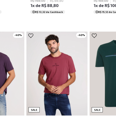
R$
148
,
00
R$
88
,
80
R$
168
,
00
R
1
x de
R$
88
,
80
1
x de
R$
10
R$ 13,32
de Cashback
R$ 15,12
de C
-
40
%
-
40
%
G
GG
P
M
GG
PP
P
SALE
SALE