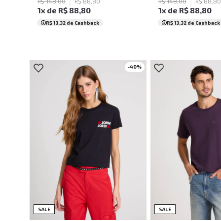
R$
148
,
00
R$
88
,
80
R$
148
,
00
R$
88
,
80
1
x de
R$
88
,
80
1
x de
R$
88
,
80
R$ 13,32
de Cashback
R$ 13,32
de Cashback
-
40
%
PP
P
M
PP
P
M
SALE
SALE