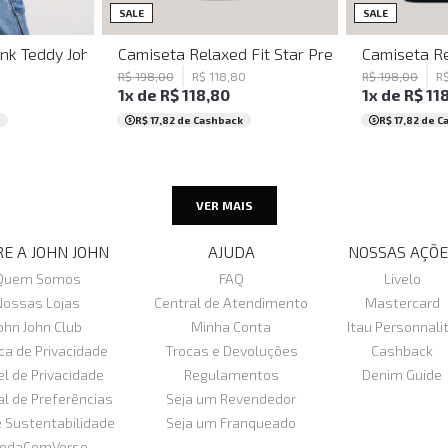
G
P
M
GG
SALE
SALE
lina
nk Teddy John John Feminina
Camiseta Relaxed Fit Star Preto John John Ma
Camiseta Re
R$
198
,
00
R$
118
,
80
R$
198
,
00
R
1
x de
R$
118
,
80
1
x de
R$
11
R$ 17,82
de Cashback
R$ 17,82
de C
VER MAIS
E A JOHN JOHN
AJUDA
NOSSAS AÇÕE
Quem Somos
FAQ
Livelo
Nossas Lojas
Central de Atendimento
Mastercard
ohn John Club
Minha Conta
Itau Personnali
ica de Privacidade
Trocas e Devoluções
Cashback
el de Privacidade
Regulamentos
Denim Guide
al de Preferências
Seja um Revendedor
e Sustentabilidade
Seja um Franqueado
odaComVerso