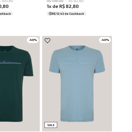
$
100
,
80
R$
138
,
00
R$
82
,
80
0
,
80
1
x de
R$
82
,
80
ashback
R$ 12,42
de Cashback
-
40
%
-
40
%
M
G
GG
M
GG
XGG
SALE