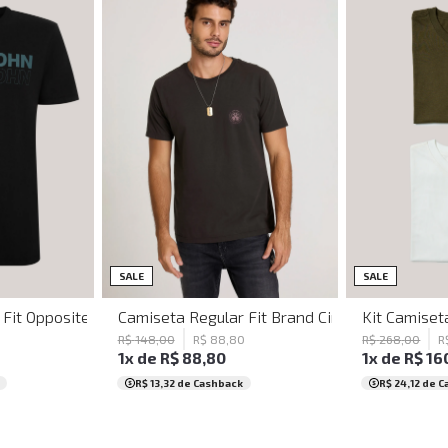
PP
P
G
P
SALE
SALE
ulino
Fit Opposites John John Masculina
Camiseta Regular Fit Brand Cinza Médio John
Kit Camiset
R$
148
,
00
R$
88
,
80
R$
268
,
00
R
1
x de
R$
88
,
80
1
x de
R$
16
R$ 13,32
de Cashback
R$ 24,12
de C