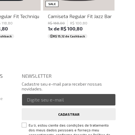
PP
M
P
SALE
sculina
gular Fit Technique Marinho John John Masculina
Camiseta Regular Fit Jazz Bar Chumbo J
$
118
,
80
R$
168
,
00
R$
100
,
80
8
,
80
1
x de
R$
100
,
80
ashback
R$ 15,12
de Cashback
S
NEWSLETTER
Cadastre seu e-mail para receber nossas
novidades.
te
CADASTRAR
Eu li, estou ciente das condições de tratamento
dos meus dados pessoais e forneço meu
consentimento, conforme descrito na
Política de