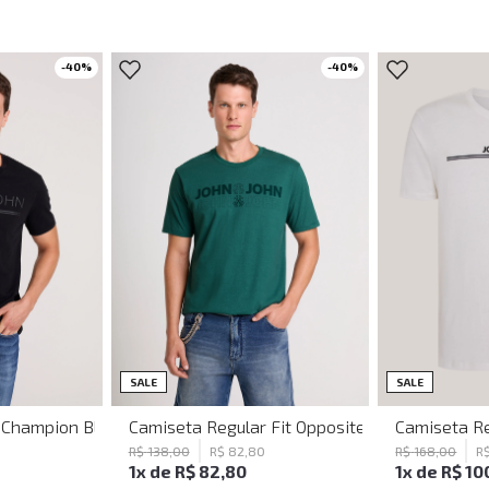
-
40
%
-
40
%
G
XGG
P
M
G
GG
SALE
SALE
t Champion Black John John Masculina
Camiseta Regular Fit Opposites Verde John Jo
Camiseta Re
0
R$
138
,
00
R$
82
,
80
R$
168
,
00
R
1
x de
R$
82
,
80
1
x de
R$
10