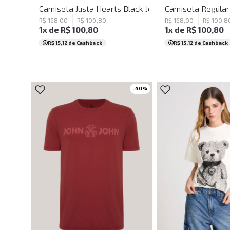
Camiseta Justa Hearts Black John John Feminina
Camiseta Regular 
R$
168
,
00
R$
100
,
80
R$
168
,
00
R$
100
,
8
1
x de
R$
100
,
80
1
x de
R$
100
,
80
R$ 15,12
de Cashback
R$ 15,12
de Cashback
-
40
%