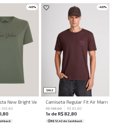
-
40
%
-
40
%
P
P
G
PP
P
M
GG
SALE
Masculina
sta New Bright Verde John John Feminina
Camiseta Regular Fit Air Marrom John J
$
100
,
80
R$
138
,
00
R$
82
,
80
0
,
80
1
x de
R$
82
,
80
ashback
R$ 12,42
de Cashback