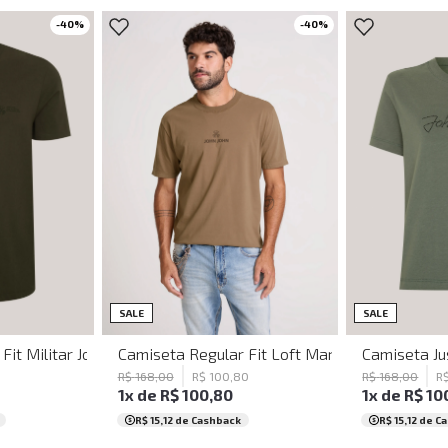
-
40
%
-
40
%
PP
P
M
GG
P
SALE
SALE
na
Fit Militar John John Masculina
Camiseta Regular Fit Loft Marrom John John 
Camiseta Ju
R$
168
,
00
R$
100
,
80
R$
168
,
00
R
1
x de
R$
100
,
80
1
x de
R$
10
R$ 15,12
de Cashback
R$ 15,12
de C