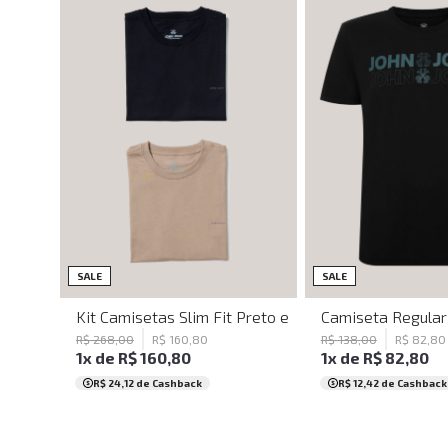
P
M
GG
P
SALE
SALE
Kit Camisetas Slim Fit Preto e Bege John John Masc
Camiseta Regular 
R$
268
,
00
R$
160
,
80
R$
138
,
00
R$
82
,
80
1
x de
R$
160
,
80
1
x de
R$
82
,
80
R$ 24,12
de Cashback
R$ 12,42
de Cashback