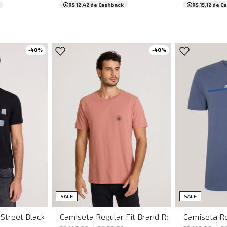
R$ 12,42
de Cashback
R$ 15,12
de C
-
40
%
-
40
%
GG
P
M
G
GG
SALE
SALE
 Street Black John John Masculina
Camiseta Regular Fit Brand Rosa Médio John 
Camiseta Re