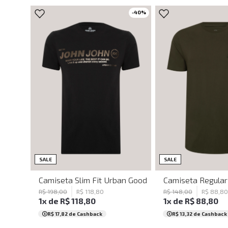
-
40
%
PP
M
M
SALE
SALE
Camiseta Slim Fit Urban Goodies John John Masculi
Camiseta Regular 
R$
198
,
00
R$
118
,
80
R$
148
,
00
R$
88
,
80
1
x de
R$
118
,
80
1
x de
R$
88
,
80
R$ 17,82
de Cashback
R$ 13,32
de Cashback