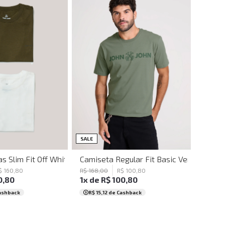
M
G
GG
PP
P
M
G
GG
SALE
 John Masculina
as Slim Fit Off White e Verde John John Masculino
Camiseta Regular Fit Basic Verde Joh J
$
160
,
80
R$
168
,
00
R$
100
,
80
0
,
80
1
x de
R$
100
,
80
ashback
R$ 15,12
de Cashback