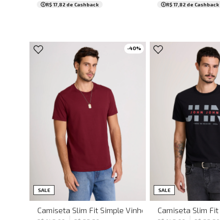
R$ 17,82
de Cashback
R$ 17,82
de Cashback
-
40
%
PP
P
M
G
GG
P
M
G
SALE
SALE
Camiseta Slim Fit Simple Vinho John John Masculina
Camiseta Slim Fit