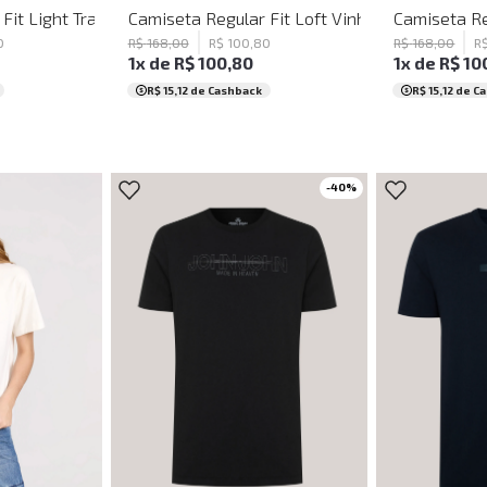
Fit Light Transfer Roxa John John Masculina
Camiseta Regular Fit Loft Vinho John John Ma
Camiseta Re
0
R$
168
,
00
R$
100
,
80
R$
168
,
00
R
1
x de
R$
100
,
80
1
x de
R$
10
R$ 15,12
de Cashback
R$ 15,12
de C
-
40
%