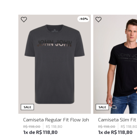
-
40
%
PP
M
P
M
G
G
SALE
SALE
Camiseta Regular Fit Flow John John Masculina
Camiseta Slim Fi
R$
198
,
00
R$
118
,
80
R$
198
,
00
R$
118
,
8
1
x de
R$
118
,
80
1
x de
R$
118
,
80