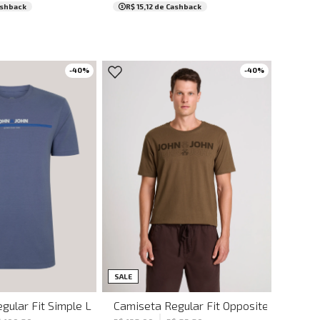
ashback
R$ 15,12
de Cashback
-
40
%
-
40
%
PP
M
P
M
G
GG
SALE
John Masculina
gular Fit Simple Lines John John Masculina
Camiseta Regular Fit Opposites Choco J