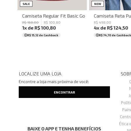
PP
PP
P
M
SALE
NEW
Camiseta Regular Fit Basic Goiaba John John Mascu
Camiseta Reta Pu
R$
168
,
00
R$
100
,
80
R$
498
,
00
1
x de
R$
100
,
80
4
x de
R$
124
,
50
R$ 15,12
de Cashback
R$ 74,70
de Cashback
LOCALIZE UMA LOJA
SOBR
Encontre a loja mais próxima de você:
J
Polít
Pain
Centr
Ética 
BAIXE O APP E TENHA BENEFÍCIOS
M