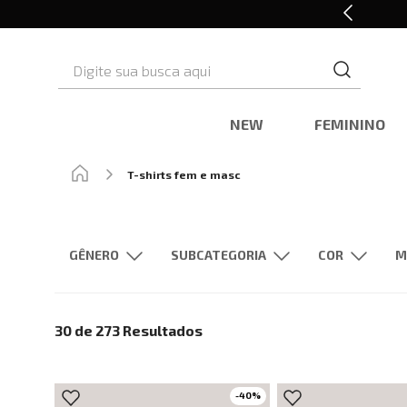
Em até 6x sem juros*
Digite sua busca aqui
NEW
FEMININO
T-shirts fem e masc
GÊNERO
SUBCATEGORIA
M
Feminino
Masculino
Camisetas
Blusas e Camiseta
Cinza
30 de 273
Resultados
Laranja
Vermelho
-
40
%