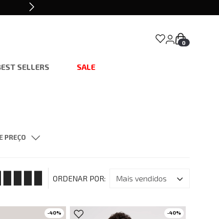
0
BEST SELLERS
SALE
E PREÇO
 698,00
gular Fit
G
GG
Relaxed Fit
mais vendidos
-
40
%
-
40
%