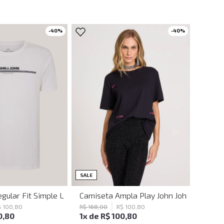
-
40
%
-
40
%
PP
M
PP
P
G
SALE
hn Masculina
gular Fit Simple Lines Off White John John Masculina
Camiseta Ampla Play John John Feminin
$
100
,
80
R$
168
,
00
R$
100
,
80
0
,
80
1
x de
R$
100
,
80