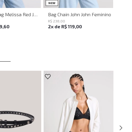
UN
UN
NEW
Shoulder Bag Melissa Red John John Feminina
Bag Chain John John Feminino
R$
238
,
00
19
,
60
2
x de
R$
119
,
00