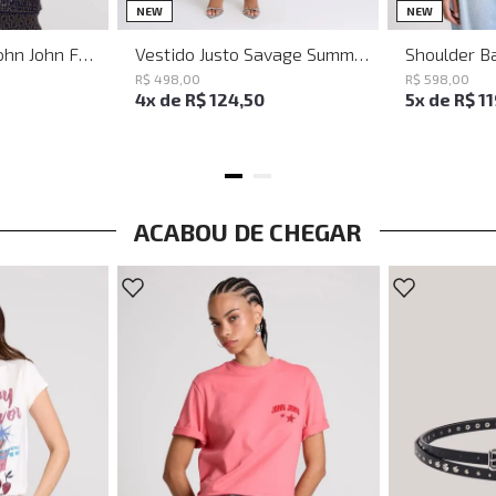
PP
P
M
G
NEW
NEW
Baguette Party John John Feminina
Vestido Justo Savage Summer John John Feminino
R$
498
,
00
R$
598
,
00
4
x de
R$
124
,
50
5
x de
R$
1
ACABOU DE CHEGAR