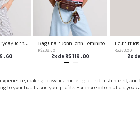
Shoulder Bag Everyday John John Feminina
Bag Chain John John Feminino
R$
238
,
00
R$
268
,
00
19
,
60
2
x de
R$
119
,
00
2
x d
MAIS VISTOS
 experience, making browsing more agile and customized, and 
g to your habits and your profile. For more information, you ca
-
40%
-
40%