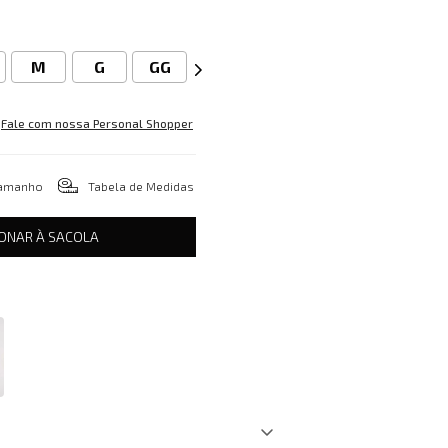
M
G
GG
Fale com nossa Personal Shopper
tamanho
Tabela de Medidas
IONAR À SACOLA