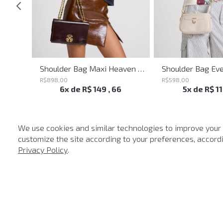
Shoulder Bag Melissa Red John John Feminina
Shoulder Bag Maxi Heaven Caf John John Feminina
R$
898
,
00
R$
598
,
00
6
x de
R$
149
,
66
5
x de
R$
1
We use cookies and similar technologies to improve your
customize the site according to your preferences, accordin
-
40%
Privacy Policy
.