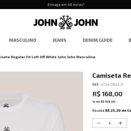
Entrega em 48 horas*
MASCULINO
JEANS
DENIM GUIDE
iseta Regular Fit Loft Off White John John Masculina
Camiseta Reg
John Mascul
REF
:
41.54.0942_11
R$
168
,
00
1
x de
R$
168
,
00
Receba
R$ 25,20
de C