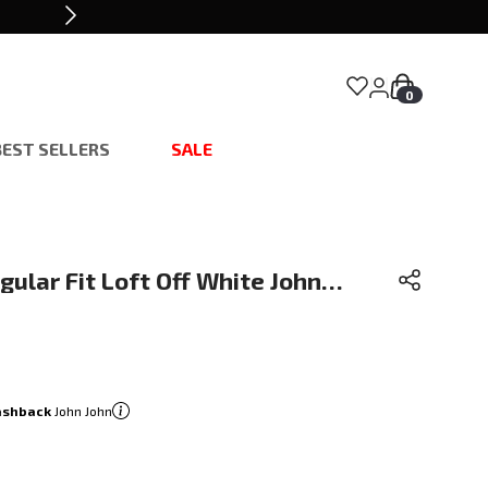
0
BEST SELLERS
SALE
ular Fit Loft Off White John
ina
ashback
John John