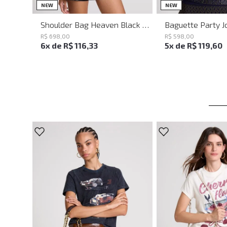
UN
UN
NEW
NEW
Shoulder Bag Heaven Black John John Feminina
R$
698
,
00
R$
598
,
00
6
x de
R$
116
,
33
5
x de
R$
119
,
60