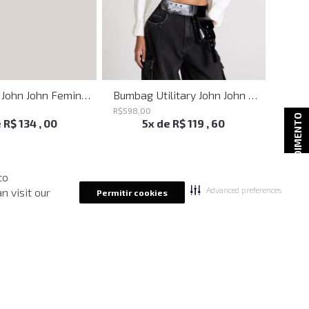
Belt Sttuds John John Feminino
Bumbag Utilitary John John Feminina
R$
598
,
00
R$
998
ATENDIMENTO
e
R$
134
,
00
5
x de
R$
119
,
60
to
Advanced preferences
n visit our
Permitir cookies