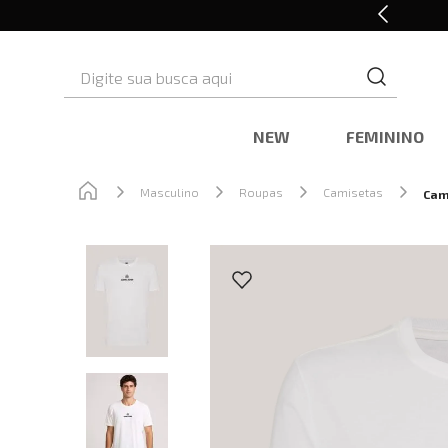
Retire em Loja e Ganhe 5% OFF
Digite sua busca aqui
NEW
FEMININO
Masculino
Roupas
Camisetas
Cam