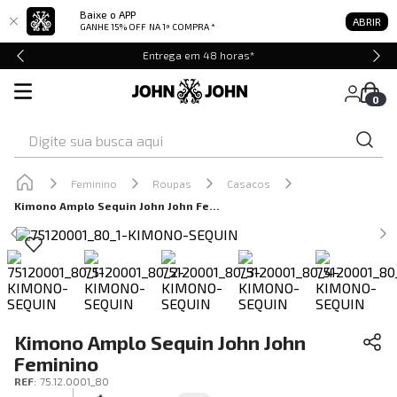
Baixe o APP
ABRIR
GANHE 15% OFF
NA 1ª COMPRA *
Entrega em 48 horas*
0
Digite sua busca aqui
Feminino
Roupas
Casacos
Kimono Amplo Sequin John John Feminino
Kimono Amplo Sequin John John
Feminino
REF
:
75.12.0001_80