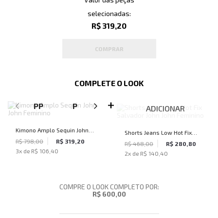
selecionadas:
R$ 319,20
COMPRAR
COMPLETE O LOOK
SELECIONE O TAMANHO PARA ADICIONAR
PP
P
M
G
ADICIONAR
Kimono Amplo Sequin John
Shorts Jeans Low Hot Fix
John Feminino
R$ 798,00
R$ 319,20
Salvador John John Feminino
R$ 468,00
R$ 280,80
3
x de
R$ 106,40
2
x de
R$ 140,40
COMPRE O LOOK COMPLETO POR:
R$ 600,00