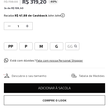
R$
319
,
20
R$
798
,
00
-
60%
3
x de
R$
106
,
40
Receba
R$ 47,88
de Cashback
John John
PP
P
M
G
GG
Está com dúvidas?
Fale com nossa Personal Shopper
Descubra o seu tamanho
Tabela de Medidas
ADICIONAR À SACOLA
COMPRE O LOOK