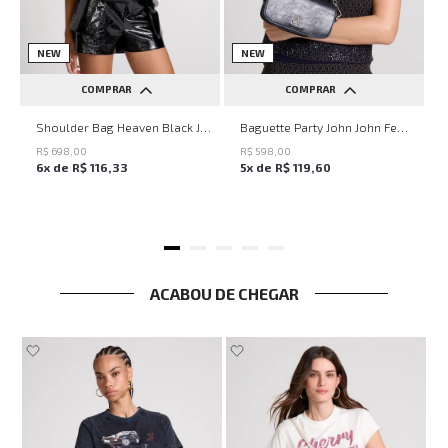
NEW
NEW
COMPRAR
COMPRAR
UN
UN
Shoulder Bag Heaven Black John John Feminina
Baguette Party John John Feminina
R$
698
,
00
R$
598
,
00
6
x de
R$
116
,
33
5
x de
R$
119
,
60
ACABOU DE CHEGAR