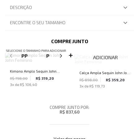
DESCRIÇÃO
ENCONTRE O SEU TAMANHO
COMPRE JUNTO
SELECIONE O TAMANHO PARA ADICIONAR
PP
P
M
G
ADICIONAR
Kimono Amplo Sequin John
Calça Ampla Sequin John John
John Feminino
R$ 798,00
R$ 319,20
Feminina
R$ 898,00
R$ 359,20
3
x de
R$ 106,40
3
x de
R$ 119,73
COMPRE JUNTO POR:
R$ 837,60
Valor das peças