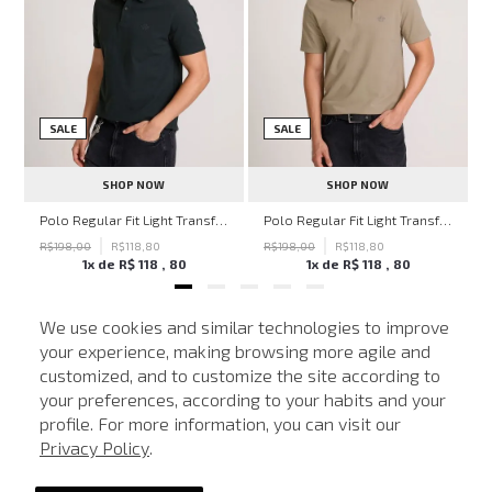
SALE
SALE
SHOP NOW
SHOP NOW
hn John Feminina
Polo Regular Fit Light Transfer Verde Escuro John John Masculina
Polo Regular Fit Light Transfer Bege Médio John John Masculina
R$
198
,
00
R$
118
,
80
R$
198
,
00
R$
118
,
80
1
x de
R$
118
,
80
1
x de
R$
118
,
80
We use cookies and similar technologies to improve
your experience, making browsing more agile and
NEWSLETTER
customized, and to customize the site according to
ATENDIMENTO
Cadastre seu e-mail para receber nossas novidades.
your preferences, according to your habits and your
profile. For more information, you can visit our
Privacy Policy
.
CADASTRAR