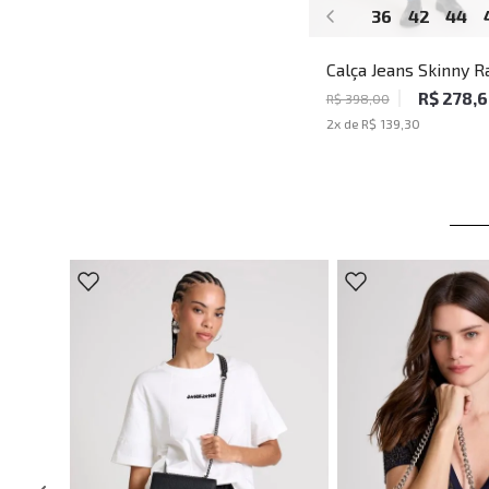
36
42
44
Calça Jeans Skinny 
John John Masculina
R$ 278,
R$ 398,00
2
x de
R$ 139,30