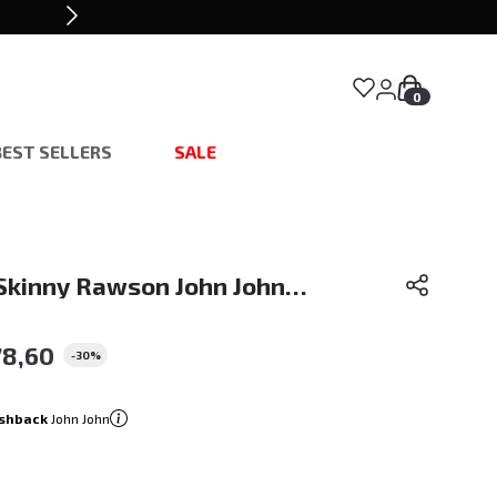
0
BEST SELLERS
SALE
 Skinny Rawson John John
78
,
60
-
30%
shback
John John