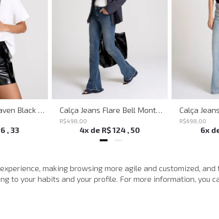
Shoulder Bag Heaven Black John John Feminina
Calça Jeans Flare Bell Montpellier John John Feminina
R$
498
,
00
R$
698
,
00
16
,
33
4
x de
R$
124
,
50
6
x d
SUGESTÕES PARA VOCÊ
 experience, making browsing more agile and customized, and 
g to your habits and your profile. For more information, you ca
-
50%
-
50%