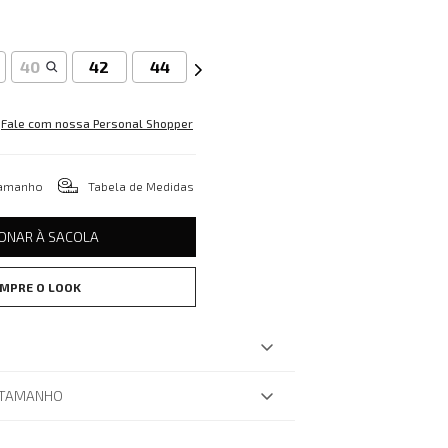
40
42
44
Fale com nossa Personal Shopper
tamanho
Tabela de Medidas
IONAR À SACOLA
MPRE O LOOK
 TAMANHO