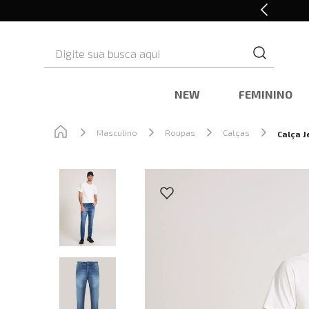
Retire em Loja e Ganhe 5% OFF
Digite sua busca aqui
NEW
FEMININO
Masculino
Roupas
Calças
Calça 