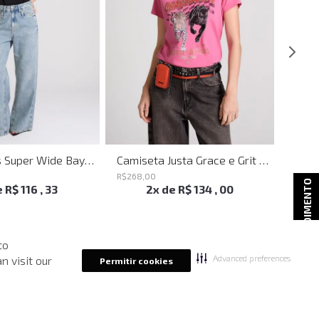
Calça Jeans Super Wide Bayern John John Feminina
Camiseta Justa Grace e Grit Rosa John John Feminina
R$
268
,
00
R$
298
ATENDIMENTO
e
R$
116
,
33
2
x de
R$
134
,
00
to
Advanced preferences
n visit our
Permitir cookies
-
30%