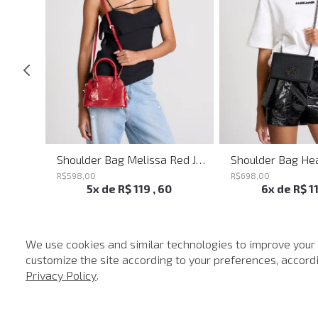
Shoulder Bag Everyday John John Feminina
Shoulder Bag Melissa Red John John Feminina
R$
598
,
00
R$
698
,
00
5
x de
R$
119
,
60
6
x de
R$
1
We use cookies and similar technologies to improve your
customize the site according to your preferences, accordin
-
50%
-
40%
Privacy Policy
.