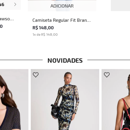
46
ADICIONAR
Rawson
Camiseta Regular Fit Brand
60
Off John John Masculina
R$ 148,00
1
x de
R$ 148,00
NOVIDADES