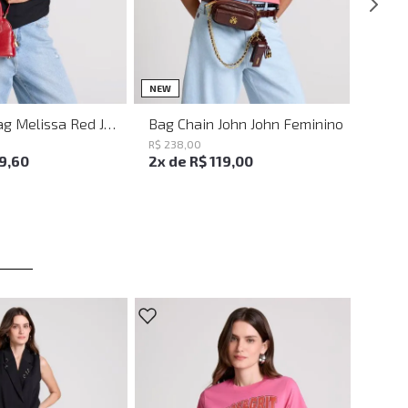
UN
UN
NEW
Shoulder Bag Melissa Red John John Feminina
Bag Chain John John Feminino
R$
238
,
00
19
,
60
2
x de
R$
119
,
00