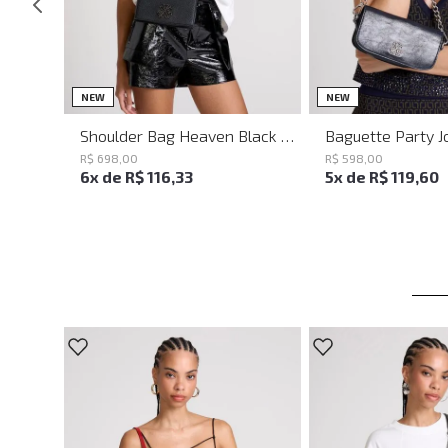
UN
UN
NEW
NEW
Shoulder Bag Heaven Black John John Feminina
R$
698
,
00
R$
598
,
00
6
x de
R$
116
,
33
5
x de
R$
119
,
60