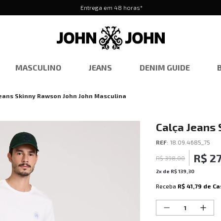
Entrega em 48 horas*
MASCULINO
JEANS
DENIM GUIDE
Jeans Skinny Rawson John John Masculina
Calça Jeans
Masculina
REF
:
18.09.4685_75
R$
2
R$
398
,
00
2
x de
R$
139
,
30
Receba
R$ 41,79
de Ca