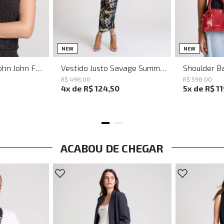
PP
P
M
G
NEW
NEW
Baguette Party John John Feminina
Vestido Justo Savage Summer John John Feminino
R$
498
,
00
R$
598
,
00
4
x de
R$
124
,
50
5
x de
R$
1
ACABOU DE CHEGAR