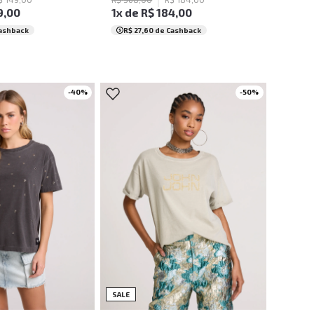
9
,
00
1
x de
R$
184
,
00
ashback
R$ 27,60
de Cashback
-
40
%
-
50
%
PP
PP
P
M
G
SALE