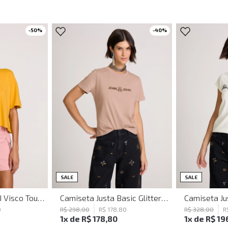
-
50
%
-
40
%
G
M
G
SALE
SALE
Camiseta Ampla JJ Visco Touch John John Feminina
Camiseta Justa Basic Glitter Bege John John Feminina
0
R$
298
,
00
R$
178
,
80
R$
328
,
00
R
1
x de
R$
178
,
80
1
x de
R$
19