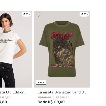
-
40
%
-
40
%
P
P
M
G
SALE
Camiseta Justa Ltd Edition John John Feminina
Camiseta Oversized Land Of The Free John John Feminina
$
196
,
80
R$
598
,
00
R$
358
,
80
6
,
80
3
x de
R$
119
,
60