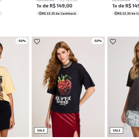
1
x de
R$
149
,
00
1
x de
R$
14
R$ 22,35
de Cashback
R$ 22,35
de C
-
50
%
-
50
%
G
PP
P
M
G
SALE
SALE