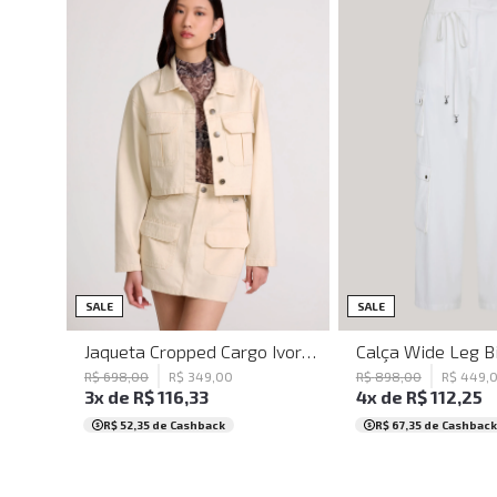
P
34
36
38
40
SALE
SALE
Jaqueta Cropped Cargo Ivory John John Feminina
R$
698
,
00
R$
349
,
00
R$
898
,
00
R$
449
,
3
x de
R$
116
,
33
4
x de
R$
112
,
25
R$ 52,35
de Cashback
R$ 67,35
de Cashback