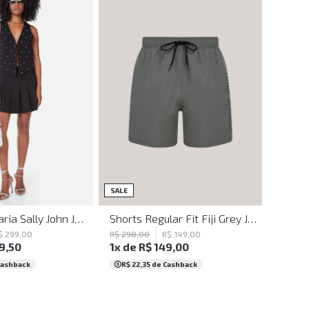
Alfaiataria
Comfort Fit
Straight
Slim
it
New Slim Fit
Ampla
Oversized
Flare
P
G
38
40
42
SALE
Shorts Regular Fit Fiji Grey John John Masculino
Saia Alfaiataria Sally John John Feminino
R$
298
,
00
R$
149
,
00
$
299
,
00
1
x de
R$
149
,
00
9
,
50
R$ 22,35
de Cashback
Cashback