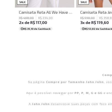
P
M
G
PP
P
M
SALE
SALE
Camiseta Reta All We Have John John Feminina
R$
468
,
00
R$
234
,
00
R$
598
,
00
R$
358
,
8
2
x de
R$
117
,
00
3
x de
R$
119
,
60
R$ 35,10
de Cashback
R$ 53,82
de Cashbac
Comp
Na página
Compre por Tamanho John John
, vo
Aqui é possível navegar por
PP, P, M, G e GG
e en
A
John John
desenvolve suas peças com foco 