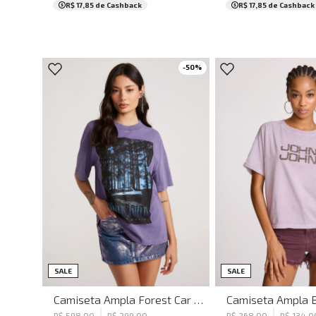
R$ 17,85
de Cashback
R$ 17,85
de Cashback
-
50
%
PP
PP
P
M
SALE
SALE
Camiseta Ampla Forest Car John John Feminina
R$
598
,
00
R$
299
,
00
R$
268
,
00
R$
134
,
0