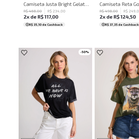
Camiseta Justa Bright Gelato John John Feminina
R$
468
,
00
R$
234
,
00
R$
498
,
00
R$
249
,
0
2
x de
R$
117
,
00
2
x de
R$
124
,
50
R$ 35,10
de Cashback
R$ 37,35
de Cashback
-
50
%