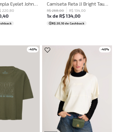
Camiseta Ampla Eyelet John John Feminina
Camiseta Reta JJ Bright Taupe John John Feminina
$
220
,
80
R$
268
,
00
R$
134
,
00
0
,
40
1
x de
R$
134
,
00
ashback
R$ 20,10
de Cashback
-
40
%
-
40
%