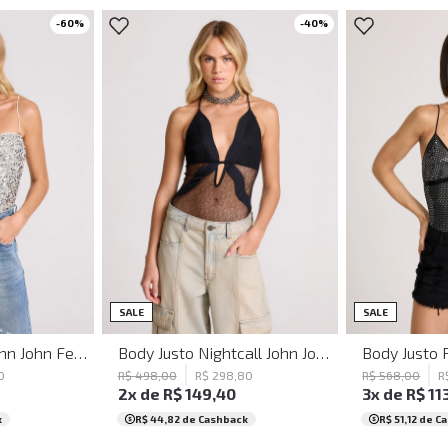
-
60
%
-
40
%
G
PP
P
M
G
PP
SALE
SALE
Body Justo Ros John John Feminino
Body Justo Nightcall John John Feminino
0
R$
498
,
00
R$
298
,
80
R$
568
,
00
R
2
x de
R$
149
,
40
3
x de
R$
11
k
R$ 44,82
de Cashback
R$ 51,12
de C