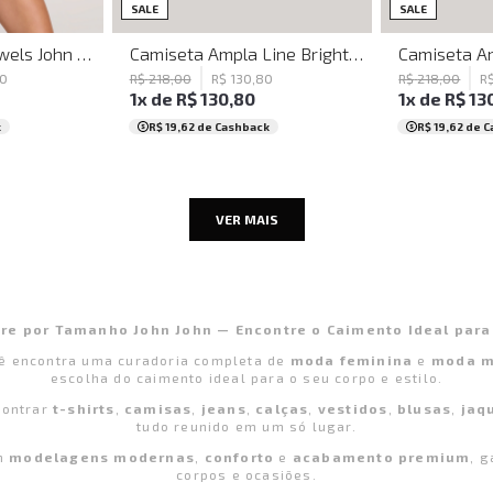
G
PP
SALE
SALE
Camiseta Reta Jewels John John Feminina
Camiseta Ampla Line Bright Bordo John John Feminina
0
R$
218
,
00
R$
130
,
80
R$
218
,
00
R
1
x de
R$
130
,
80
1
x de
R$
13
k
R$ 19,62
de Cashback
R$ 19,62
de C
VER MAIS
re por Tamanho John John — Encontre o Caimento Ideal para
cê encontra uma curadoria completa de
moda feminina
e
moda m
escolha do caimento ideal para o seu corpo e estilo.
contrar
t-shirts
,
camisas
,
jeans
,
calças
,
vestidos
,
blusas
,
jaq
tudo reunido em um só lugar.
em
modelagens modernas
,
conforto
e
acabamento premium
, g
corpos e ocasiões.