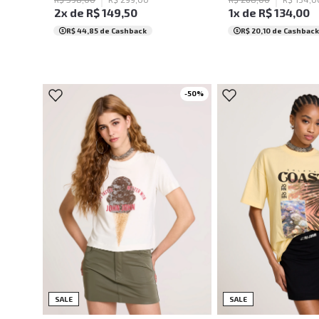
2
x de
R$
149
,
50
1
x de
R$
134
,
00
R$ 44,85
de Cashback
R$ 20,10
de Cashback
-
50
%
PP
P
M
G
PP
P
M
SALE
SALE