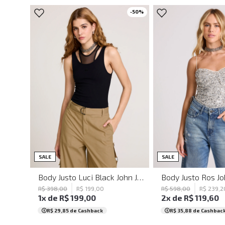
-
50
%
PP
P
G
PP
P
M
SALE
SALE
Body Justo Luci Black John John Feminino
R$
398
,
00
R$
199
,
00
R$
598
,
00
R$
239
,
2
1
x de
R$
199
,
00
2
x de
R$
119
,
60
R$ 29,85
de Cashback
R$ 35,88
de Cashbac