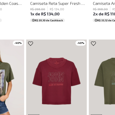
Camiseta Reta Golden Coast John John Feminina
Camiseta Reta Super Fresh John John Feminina
0
R$
268
,
00
R$
134
,
00
R$
368
,
00
R
1
x de
R$
134
,
00
2
x de
R$
11
R$ 20,10
de Cashback
R$ 33,12
de C
-
40
%
-
40
%