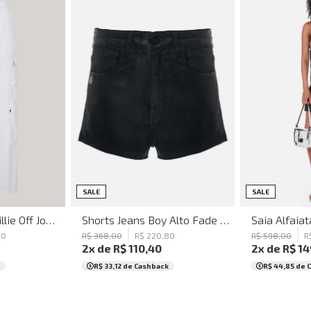
Cargo
Legging
Bomber
Slim Fit
Regular Fit
Puffer
Reta Clássica
Super Skinny
Relaxed F
Wide Leg
Justa
Box
42
44
36
36
SALE
SALE
Calça Wide Leg Billie Off John John Feminina
Shorts Jeans Boy Alto Fade John John Feminino
00
R$
368
,
00
R$
220
,
80
R$
598
,
00
R
2
x de
R$
110
,
40
2
x de
R$
14
R$ 33,12
de Cashback
R$ 44,85
de 