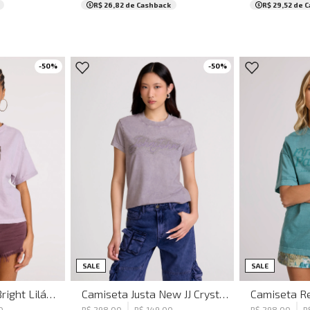
R$ 26,82
de Cashback
R$ 29,52
de C
-
50
%
-
50
%
G
PP
M
SALE
SALE
Camiseta Ampla Bright Lilás John John Feminina
Camiseta Justa New JJ Crystals Lilás John John Feminina
0
R$
298
,
00
R$
149
,
00
R$
298
,
00
R