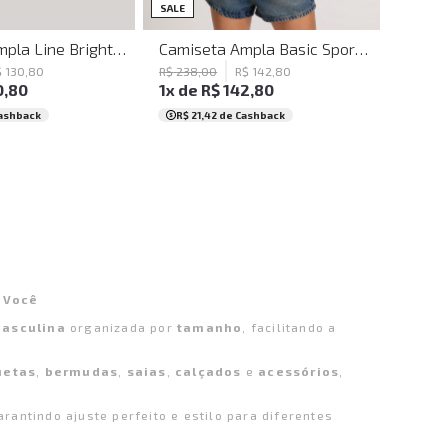
G
M
G
GG
SALE
Camiseta Ampla Line Bright Verde John John Feminina
Camiseta Ampla Basic Sport Off John John Feminina
$
130
,
80
R$
238
,
00
R$
142
,
80
0
,
80
1
x de
R$
142
,
80
ashback
R$ 21,42
de Cashback
 Você
asculina
organizada por
tamanho
, facilitando a
uetas
,
bermudas
,
saias
,
calçados
e
acessórios
,
arantindo ajuste perfeito e estilo para diferentes