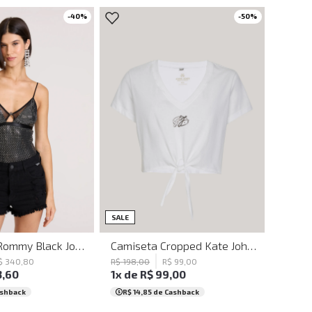
-
40
%
-
50
%
P
M
G
G
SALE
Body Justo Rommy Black John John Feminino
Camiseta Cropped Kate John John Feminina
$
340
,
80
R$
198
,
00
R$
99
,
00
3
,
60
1
x de
R$
99
,
00
ashback
R$ 14,85
de Cashback