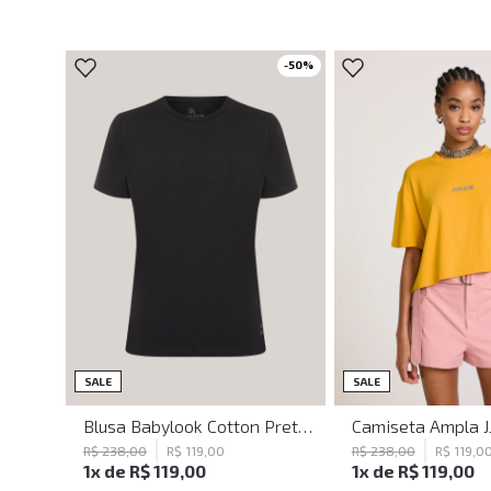
-
50
%
P
PP
P
M
SALE
SALE
Blusa Babylook Cotton Preta John John Feminina
R$
238
,
00
R$
119
,
00
R$
238
,
00
R$
119
,
0
1
x de
R$
119
,
00
1
x de
R$
119
,
00