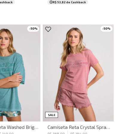
ashback
R$ 53,82
de Cashback
-
50
%
-
50
%
P
PP
P
M
G
SALE
Camiseta Reta Washed Bright Verde John John Feminina
Camiseta Reta Crystal Spray John John Feminina
$
149
,
00
R$
368
,
00
R$
184
,
00