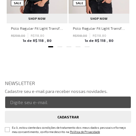
SALE
SALE
SHOP NOW
SHOP NOW
hn John Feminina
Polo Regular Fit Light Transfer Verde Escuro John John Masculina
Polo Regular Fit Light Transfer Bege Médio John John Masculina
R$
198
,
00
R$
118
,
80
R$
198
,
00
R$
118
,
80
1
x de
R$
118
,
80
1
x de
R$
118
,
80
NEWSLETTER
Cadastre seu e-mail para receber nossas novidades.
CADASTRAR
Eu li, estou ciente das condições de tratamento dos meus dados pessoais e forneço
meu consentimento, conforme descrito na
Política de Privacidade