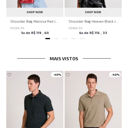
SHOP NOW
SHOP NOW
o
Shoulder Bag Melissa Red John John Feminina
Shoulder Bag Heaven Black John John Feminina
R$
598
,
00
R$
698
,
00
5
x de
R$
119
,
60
6
x de
R$
116
,
33
MAIS VISTOS
-
40%
-
40%