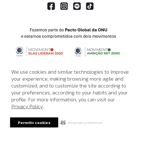
We use cookies and similar technologies to improve
your experience, making browsing more agile and
customized, and to customize the site according to
ATENDIMENTO
your preferences, according to your habits and your
profile. For more information, you can visit our
© © Copyright 2000-2026 - Todos os direitos reservados. A Loja de
Privacy Policy
.
John John reserva-se no direito de corrigir ou alterar informações
como: preços, promoções e disponibilidade de estoque a qualquer
momento.
Advanced preferences
Permitir cookies
Em caso de dúvidas:
0800 990 5500.
Horário de Atendimento
das 8h às 20h de segunda a sábado, exceto
feriados.
Rua Othão 405, Vila Leopoldina, São Paulo - SP | CEP: 05313-020 | CNPJ: