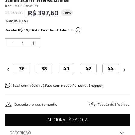
REF
:
18.09.4698_74
R$
397
,
60
R$
568
,
00
-
30%
3
x de
R$
132
,
53
Receba
R$ 59,64
de Cashback
John John
36
38
40
42
44
Está com dúvidas?
Fale com nossa Personal Shopper
Descubra o seu tamanho
Tabela de Medidas
ADICIONAR À SACOLA
DESCRIÇÃO