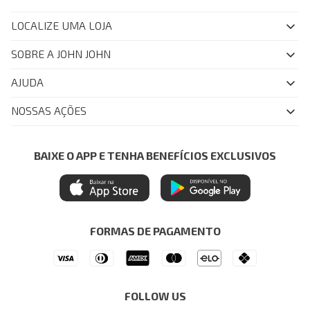
LOCALIZE UMA LOJA
SOBRE A JOHN JOHN
Quem Somos
AJUDA
Nossas Lojas
FAQ
NOSSAS AÇÕES
John John Club
Central de Atendimento
Livelo
Política de Privacidade
Minha Conta
Azul Fidelidade
BAIXE O APP E TENHA BENEFÍCIOS EXCLUSIVOS
Painel de Privacidade
Trocas e Devoluções
Mastercard
Central de Preferências
Regulamentos
Itau Personnalite
Ética e Sustentabilidade
Seja um Revendedor
Denim Guide
ModaComVerso
Seja um Franqueado
FORMAS DE PAGAMENTO
APP
Drop Your Jeans
FOLLOW US