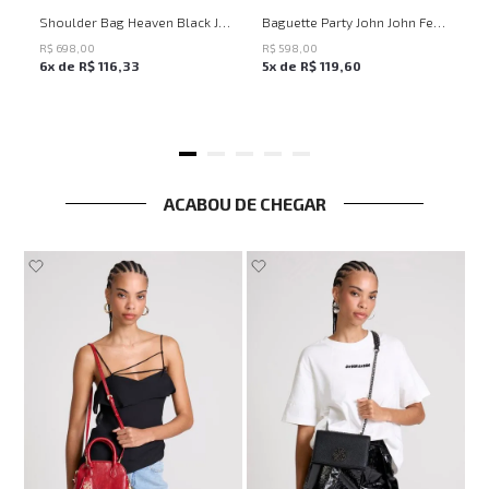
UN
UN
Shoulder Bag Heaven Black John John Feminina
Baguette Party John John Feminina
R$
698
,
00
R$
598
,
00
6
x de
R$
116
,
33
5
x de
R$
119
,
60
ACABOU DE CHEGAR