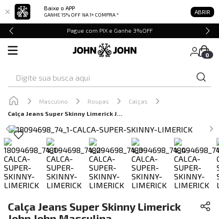
Baixe o APP
ABRIR
GANHE 15% OFF
NA 1ª COMPRA *
Pague com PIX e Ganhe 3%OFF
0
Digite sua busca aqui
Masculino
Roupas
Calças
Calça Jeans Super Skinny Limerick John John Masculina
Calça Jeans Super Skinny Limerick
John John Masculina