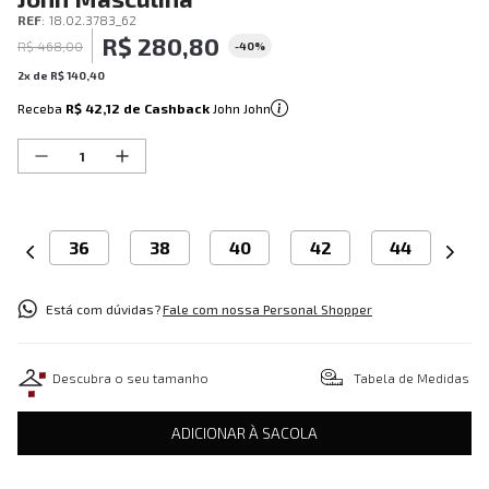
REF
:
18.02.3783_62
R$
280
,
80
R$
468
,
00
-
40%
2
x de
R$
140
,
40
Receba
R$ 42,12
de Cashback
John John
36
38
40
42
44
Está com dúvidas?
Fale com nossa Personal Shopper
Descubra o seu tamanho
Tabela de Medidas
ADICIONAR À SACOLA