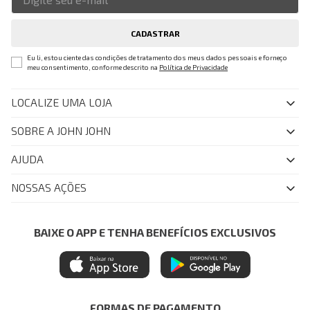
CADASTRAR
Eu li, estou ciente das condições de tratamento dos meus dados pessoais e forneço
meu consentimento, conforme descrito na
Política de Privacidade
LOCALIZE UMA LOJA
SOBRE A JOHN JOHN
Quem Somos
AJUDA
Nossas Lojas
FAQ
NOSSAS AÇÕES
John John Club
Central de Atendimento
Livelo
Política de Privacidade
Minha Conta
Azul Fidelidade
BAIXE O APP E TENHA BENEFÍCIOS EXCLUSIVOS
Painel de Privacidade
Trocas e Devoluções
Mastercard
Central de Preferências
Regulamentos
Itau Personnalite
Ética e Sustentabilidade
Seja um Revendedor
Denim Guide
ModaComVerso
Seja um Franqueado
FORMAS DE PAGAMENTO
APP