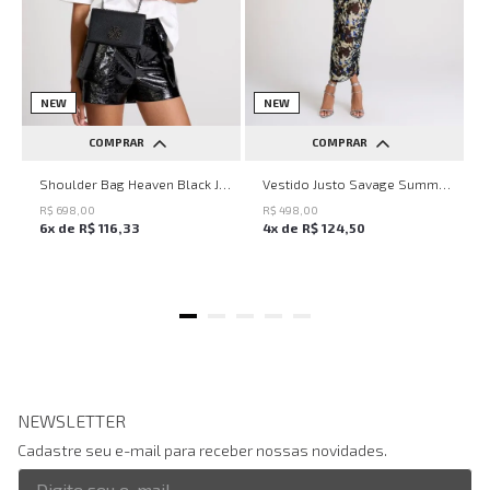
NEW
NEW
COMPRAR
COMPRAR
UN
PP
P
M
G
Shoulder Bag Heaven Black John John Feminina
Vestido Justo Savage Summer John John Feminino
R$
698
,
00
R$
498
,
00
6
x de
R$
116
,
33
4
x de
R$
124
,
50
NEWSLETTER
Cadastre seu e-mail para receber nossas novidades.