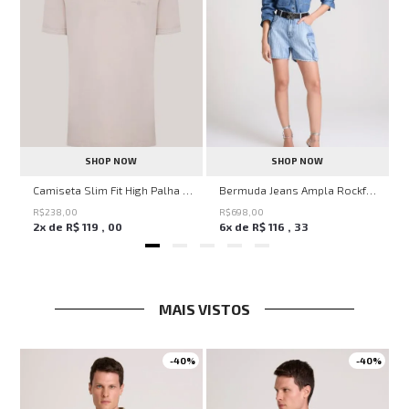
SHOP NOW
SHOP NOW
ircle John John Feminina
Camiseta Slim Fit High Palha John John Masculina
Bermuda Jeans Ampla Rockford John John Feminina
R$
238
,
00
R$
698
,
00
2
x de
R$
119
,
00
6
x de
R$
116
,
33
MAIS VISTOS
0%
-
40%
-
40%