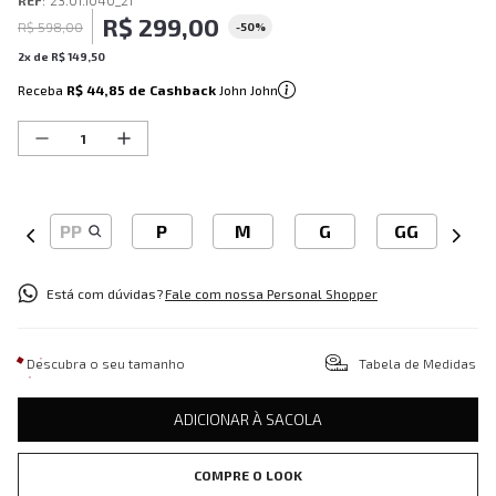
REF
:
23.01.1040_21
R$
299
,
00
R$
598
,
00
-
50%
2
x de
R$
149
,
50
Receba
R$ 44,85
de Cashback
John John
PP
P
M
G
GG
Está com dúvidas?
Fale com nossa Personal Shopper
Descubra o seu tamanho
Tabela de Medidas
ADICIONAR À SACOLA
COMPRE O LOOK