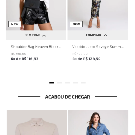
NEW
NEW
COMPRAR
COMPRAR
UN
PP
P
M
G
Shoulder Bag Heaven Black John John Feminina
Vestido Justo Savage Summer John John Feminino
R$
698
,
00
R$
498
,
00
6
x de
R$
116
,
33
4
x de
R$
124
,
50
ACABOU DE CHEGAR