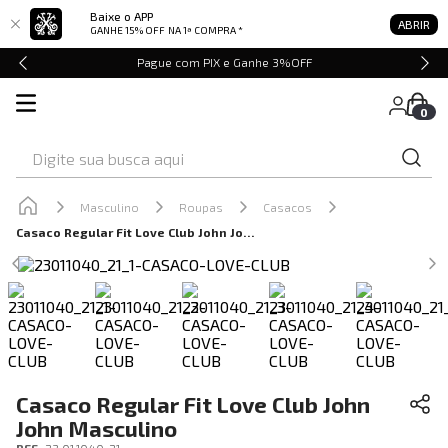
Baixe o APP
ABRIR
GANHE 15% OFF
NA 1ª COMPRA *
Pague com PIX e Ganhe 3%OFF
0
Digite sua busca aqui
Masculino
Roupas
Casacos
Casaco Regular Fit Love Club John John Masculino
Casaco Regular Fit Love Club John
John Masculino