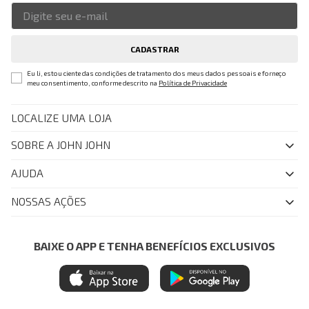
CADASTRAR
Eu li, estou ciente das condições de tratamento dos meus dados pessoais e forneço
meu consentimento, conforme descrito na
Política de Privacidade
LOCALIZE UMA LOJA
SOBRE A JOHN JOHN
Quem Somos
AJUDA
Nossas Lojas
FAQ
NOSSAS AÇÕES
John John Club
Central de Atendimento
Livelo
Política de Privacidade
Minha Conta
Azul Fidelidade
BAIXE O APP E TENHA BENEFÍCIOS EXCLUSIVOS
Painel de Privacidade
Trocas e Devoluções
Mastercard
Central de Preferências
Regulamentos
Itau Personnalite
Ética e Sustentabilidade
Seja um Revendedor
Denim Guide
ModaComVerso