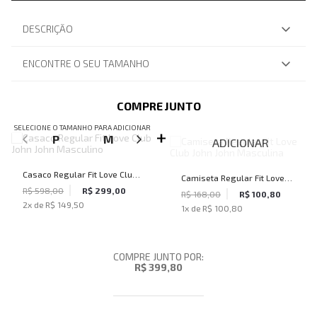
DESCRIÇÃO
ENCONTRE O SEU TAMANHO
COMPRE JUNTO
SELECIONE O TAMANHO PARA ADICIONAR
P
M
G
GG
ADICIONAR
Casaco Regular Fit Love Club
Camiseta Regular Fit Love
John John Masculino
R$ 598,00
R$ 299,00
Club John John Masculina
R$ 168,00
R$ 100,80
2
x de
R$ 149,50
1
x de
R$ 100,80
COMPRE JUNTO POR:
R$ 399,80