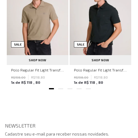
SALE
SALE
SHOP NOW
SHOP NOW
ohn John Masculina
Polo Regular Fit Light Transfer Bege Médio John John Masculina
Polo Regular Fit Light Transfer Verde Escuro John John Masculina
R$
198
,
00
R$
118
,
80
R$
198
,
00
R$
118
,
80
1
x de
R$
118
,
80
1
x de
R$
118
,
80
NEWSLETTER
Cadastre seu e-mail para receber nossas novidades.