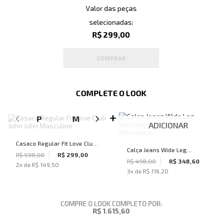
Valor das peças
selecionadas:
R$ 299,00
COMPRAR
COMPLETE O LOOK
SELECIONE O TAMANHO PARA ADICIONAR
P
M
G
GG
ADICIONAR
Casaco Regular Fit Love Club
Calça Jeans Wide Leg
John John Masculino
R$ 598,00
R$ 299,00
Washington John John
R$ 498,00
R$ 348,60
2
x de
R$ 149,50
3
x de
R$ 116,20
Masculina
COMPRE O LOOK COMPLETO POR:
R$ 1.615,60