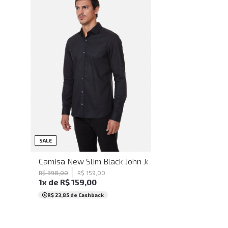
GG
SALE
Camisa New Slim Black John John Masculina
R$
398
,
00
R$
159
,
00
1
x de
R$
159
,
00
R$ 23,85
de Cashback