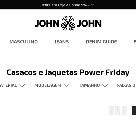
Retire em Loja e Ganhe 5% OFF
MASCULINO
JEANS
DENIM GUIDE
Casacos e Jaquetas Power Friday
FAIXAS D
ATERIAL
TAMANHO
R$ 159,00
–
R
Tecido Plano
Manga Longa
New Slim Fit
GG