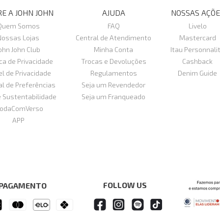
E A JOHN JOHN
AJUDA
NOSSAS AÇÕE
Quem Somos
FAQ
Livelo
Nossas Lojas
Central de Atendimento
Mastercard
ohn John Club
Minha Conta
Itau Personnali
ica de Privacidade
Trocas e Devoluções
Cashback
el de Privacidade
Regulamentos
Denim Guide
al de Preferências
Seja um Revendedor
e Sustentabilidade
Seja um Franqueado
odaComVerso
APP
FOLLOW US
 PAGAMENTO