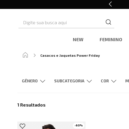
10% OFF* na primeira compra
Digite sua busca aqui
NEW
FEMININO
Casacos e Jaquetas Power Friday
GÊNERO
SUBCATEGORIA
M
Masculino
Camisas
Preto
1
Resultados
-
60
%