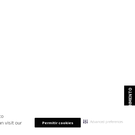
ATENDIMENTO
to
Advanced preferences
n visit our
Permitir cookies