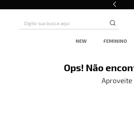
10% OFF* na primeira compra
Digite sua busca aqui
NEW
FEMININO
Ops! Não encon
Aproveite