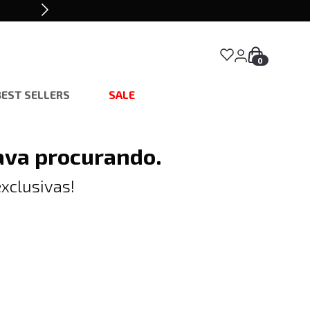
0
BEST SELLERS
SALE
ava procurando.
xclusivas!