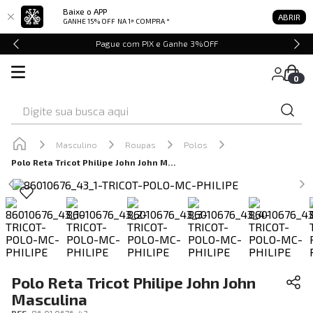
Baixe o APP
ABRIR
GANHE 15% OFF
NA 1ª COMPRA *
Pague com PIX e Ganhe 3%OFF
0
Digite sua busca aqui
Masculino
Roupas
Polos
Polo Reta Tricot Philipe John John Masculina
Polo Reta Tricot Philipe John John
Masculina