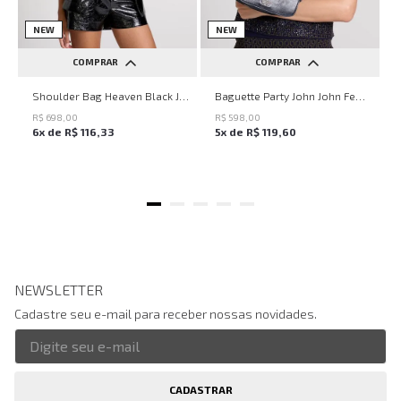
NEW
NEW
COMPRAR
COMPRAR
UN
UN
Shoulder Bag Heaven Black John John Feminina
Baguette Party John John Feminina
R$
698
,
00
R$
598
,
00
6
x de
R$
116
,
33
5
x de
R$
119
,
60
NEWSLETTER
Cadastre seu e-mail para receber nossas novidades.
CADASTRAR