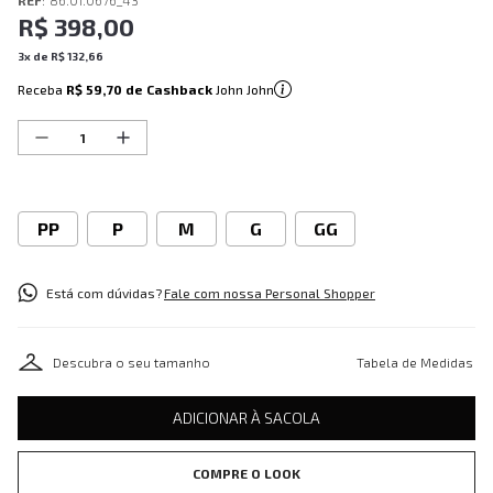
REF
:
86.01.0676_43
R$
398
,
00
3
x de
R$
132
,
66
Receba
R$ 59,70
de Cashback
John John
PP
P
M
G
GG
Está com dúvidas?
Fale com nossa Personal Shopper
Descubra o seu tamanho
Tabela de Medidas
ADICIONAR À SACOLA
COMPRE O LOOK