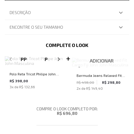
DESCRIÇÃO
ENCONTRE O SEU TAMANHO
COMPLETE O LOOK
SELECIONE O TAMANHO PARA ADICIONAR
PP
P
M
G
GG
ADICIONAR
Polo Reta Tricot Philipe John
Bermuda Jeans Relaxed Fit
John Masculina
R$ 398,00
Cargo Fiji John John
R$ 498,00
R$ 298,80
3
x de
R$ 132,66
2
x de
R$ 149,40
Masculina
COMPRE O LOOK COMPLETO POR:
R$ 696,80