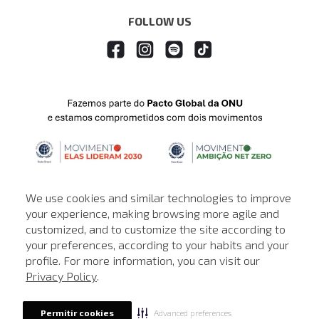
FOLLOW US
We use cookies and similar technologies to improve
your experience, making browsing more agile and
customized, and to customize the site according to
ATENDIMENTO
your preferences, according to your habits and your
profile. For more information, you can visit our
© © Copyright 2000-2026 - Todos os direitos reservados. A Loja de
Privacy Policy
.
John John reserva-se no direito de corrigir ou alterar informações
como: preços, promoções e disponibilidade de estoque a qualquer
momento.
Advanced preferences
Permitir cookies
Em caso de dúvidas:
0800 990 5500.