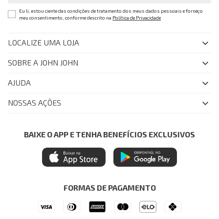
Eu li, estou ciente das condições de tratamento dos meus dados pessoais e forneço
meu consentimento, conforme descrito na
Política de Privacidade
LOCALIZE UMA LOJA
SOBRE A JOHN JOHN
Quem Somos
AJUDA
Nossas Lojas
FAQ
NOSSAS AÇÕES
John John Club
Central de Atendimento
Livelo
Política de Privacidade
Minha Conta
Azul Fidelidade
BAIXE O APP E TENHA BENEFÍCIOS EXCLUSIVOS
Painel de Privacidade
Trocas e Devoluções
Mastercard
Central de Preferências
Regulamentos
Itau Personnalite
Ética e Sustentabilidade
Seja um Revendedor
Denim Guide
ModaComVerso
Seja um Franqueado
FORMAS DE PAGAMENTO
APP
Drop Your Jeans