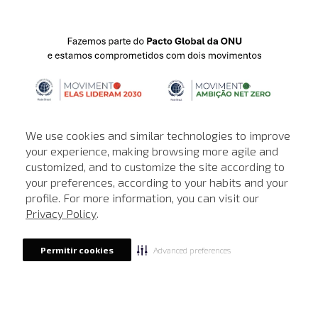
We use cookies and similar technologies to improve
your experience, making browsing more agile and
customized, and to customize the site according to
ATENDIMENTO
your preferences, according to your habits and your
profile. For more information, you can visit our
© © Copyright 2000-2026 - Todos os direitos reservados. A Loja de
Privacy Policy
.
John John reserva-se no direito de corrigir ou alterar informações
como: preços, promoções e disponibilidade de estoque a qualquer
momento.
Advanced preferences
Permitir cookies
Em caso de dúvidas:
0800 990 5500.
Horário de Atendimento
das 8h às 20h de segunda a sábado, exceto
feriados.
Rua Othão 405, Vila Leopoldina, São Paulo - SP | CEP: 05313-020 | CNPJ:
49.669.856/0001-43