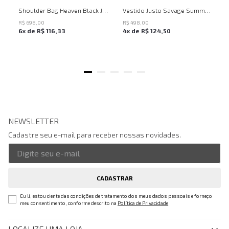
UN
PP
P
M
G
Shoulder Bag Heaven Black John John Feminina
Vestido Justo Savage Summer John John Feminino
R$
698
,
00
R$
498
,
00
6
x de
R$
116
,
33
4
x de
R$
124
,
50
NEWSLETTER
Cadastre seu e-mail para receber nossas novidades.
CADASTRAR
Eu li, estou ciente das condições de tratamento dos meus dados pessoais e forneço
meu consentimento, conforme descrito na
Política de Privacidade
LOCALIZE UMA LOJA