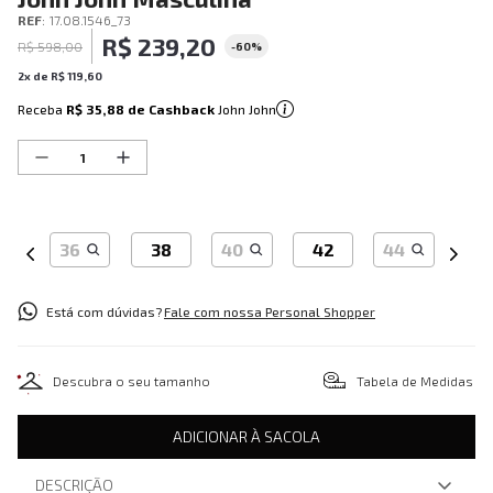
REF
:
17.08.1546_73
R$
239
,
20
R$
598
,
00
-
60%
2
x de
R$
119
,
60
Receba
R$ 35,88
de Cashback
John John
36
38
40
42
44
Está com dúvidas?
Fale com nossa Personal Shopper
Descubra o seu tamanho
Tabela de Medidas
ADICIONAR À SACOLA
DESCRIÇÃO