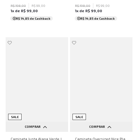
R$
198
,
00
R$
99
,
00
R$
198
,
00
R$
99
,
00
1
x de
R$
99
,
00
1
x de
R$
99
,
00
R$ 14,85
de Cashback
R$ 14,85
de Cashback
SALE
SALE
COMPRAR
COMPRAR
PP
P
PP
M
Camiseta Justa Alana Verde John John Feminina
Camiseta Oversized Nice Place Black John John Feminina