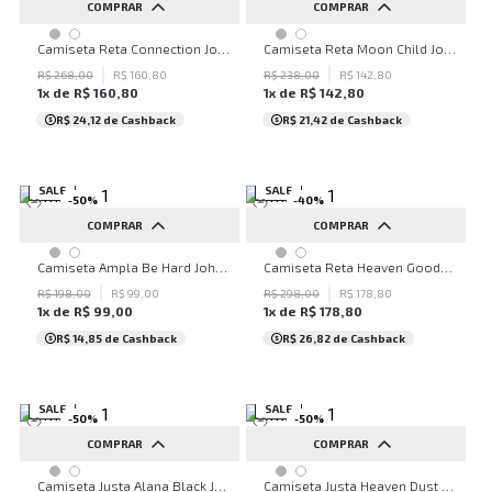
COMPRAR
COMPRAR
G
PP
P
G
Camiseta Reta Connection John John Feminina
Camiseta Reta Moon Child John John Feminina
R$
268
,
00
R$
160
,
80
R$
238
,
00
R$
142
,
80
1
x de
R$
160
,
80
1
x de
R$
142
,
80
R$ 24,12
de Cashback
R$ 21,42
de Cashback
SALE
SALE
-
50
%
-
40
%
COMPRAR
COMPRAR
G
P
M
G
Camiseta Ampla Be Hard John John Feminina
Camiseta Reta Heaven Goods John John Feminina
R$
198
,
00
R$
99
,
00
R$
298
,
00
R$
178
,
80
1
x de
R$
99
,
00
1
x de
R$
178
,
80
R$ 14,85
de Cashback
R$ 26,82
de Cashback
SALE
SALE
-
50
%
-
50
%
COMPRAR
COMPRAR
PP
P
PP
Camiseta Justa Alana Black John John Feminina
Camiseta Justa Heaven Dust Verde John John Feminina