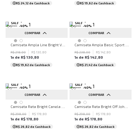
R$ 24,12
de Cashback
R$ 19,62
de Cashback
SALE
SALE
-
40
%
-
40
%
COMPRAR
COMPRAR
P
G
M
G
GG
Camiseta Ampla Line Bright Verde John John Feminina
Camiseta Ampla Basic Sport Off John John Feminina
R$
218
,
00
R$
130
,
80
R$
238
,
00
R$
142
,
80
1
x de
R$
130
,
80
1
x de
R$
142
,
80
R$ 19,62
de Cashback
R$ 21,42
de Cashback
SALE
SALE
-
40
%
-
40
%
COMPRAR
COMPRAR
PP
P
M
PP
Camiseta Reta Bright Canela John John Feminina
Camiseta Reta Bright Off John John Feminina
R$
298
,
00
R$
178
,
80
R$
298
,
00
R$
178
,
80
1
x de
R$
178
,
80
1
x de
R$
178
,
80
R$ 26,82
de Cashback
R$ 26,82
de Cashback