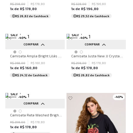
R$
298
,
00
R$
178
,
80
R$
328
,
00
R$
196
,
80
1
x de
R$
178
,
80
1
x de
R$
196
,
80
R$ 26,82
de Cashback
R$ 29,52
de Cashback
SALE
SALE
-
40
%
-
40
%
COMPRAR
COMPRAR
PP
P
M
G
PP
M
Camiseta Ampla Bright Lilás John John Feminina
Camiseta Justa New JJ Crystals Lilás John John Feminina
R$
268
,
00
R$
160
,
80
R$
298
,
00
R$
178
,
80
1
x de
R$
160
,
80
1
x de
R$
178
,
80
R$ 24,12
de Cashback
R$ 26,82
de Cashback
SALE
-
40
%
-
40
%
COMPRAR
P
Camiseta Reta Washed Bright Verde John John Feminina
R$
298
,
00
R$
178
,
80
1
x de
R$
178
,
80