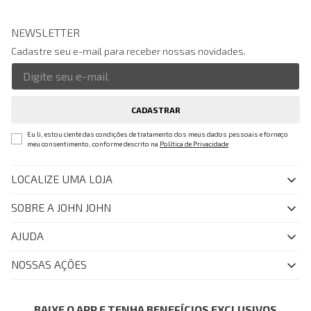
NEWSLETTER
Cadastre seu e-mail para receber nossas novidades.
CADASTRAR
Eu li, estou ciente das condições de tratamento dos meus dados pessoais e forneço
meu consentimento, conforme descrito na
Política de Privacidade
LOCALIZE UMA LOJA
SOBRE A JOHN JOHN
Quem Somos
AJUDA
Nossas Lojas
FAQ
NOSSAS AÇÕES
John John Club
Central de Atendimento
Livelo
Política de Privacidade
Minha Conta
Azul Fidelidade
BAIXE O APP E TENHA BENEFÍCIOS EXCLUSIVOS
Painel de Privacidade