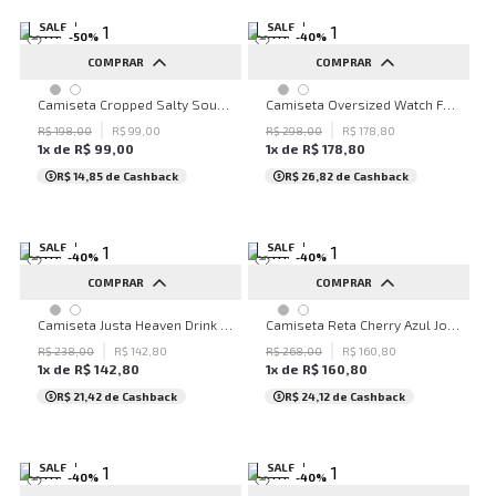
SALE
SALE
-
50
%
-
40
%
COMPRAR
COMPRAR
G
PP
P
M
G
Camiseta Cropped Salty Soul Green John John Feminina
Camiseta Oversized Watch For John John Feminina
R$
198
,
00
R$
99
,
00
R$
298
,
00
R$
178
,
80
1
x de
R$
99
,
00
1
x de
R$
178
,
80
R$ 14,85
de Cashback
R$ 26,82
de Cashback
SALE
SALE
-
40
%
-
40
%
COMPRAR
COMPRAR
P
PP
Camiseta Justa Heaven Drink John John Feminina
Camiseta Reta Cherry Azul John John Feminina
R$
238
,
00
R$
142
,
80
R$
268
,
00
R$
160
,
80
1
x de
R$
142
,
80
1
x de
R$
160
,
80
R$ 21,42
de Cashback
R$ 24,12
de Cashback
SALE
SALE
-
40
%
-
40
%