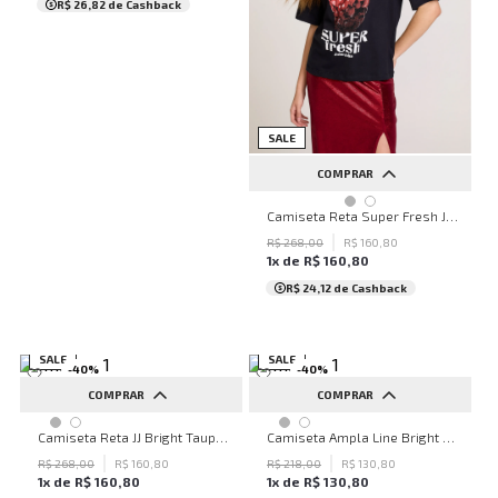
R$ 26,82
de Cashback
SALE
COMPRAR
PP
P
M
G
Camiseta Reta Super Fresh John John Feminina
R$
268
,
00
R$
160
,
80
1
x de
R$
160
,
80
R$ 24,12
de Cashback
SALE
SALE
-
40
%
-
40
%
COMPRAR
COMPRAR
PP
P
M
G
PP
Camiseta Reta JJ Bright Taupe John John Feminina
Camiseta Ampla Line Bright Bordo John John Feminina
R$
268
,
00
R$
160
,
80
R$
218
,
00
R$
130
,
80
1
x de
R$
160
,
80
1
x de
R$
130
,
80