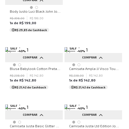
COMPRAR
PP
P
G
Body Justo Luci Black John John Feminino
R$
398
,
00
R$
199
,
00
1
x de
R$
199
,
00
R$ 29,85
de Cashback
SALE
SALE
-
40
%
-
40
%
COMPRAR
COMPRAR
P
PP
P
M
G
Blusa Babylook Cotton Preta John John Feminina
Camiseta Ampla JJ Visco Touch John John Feminina
R$
238
,
00
R$
142
,
80
R$
238
,
00
R$
142
,
80
1
x de
R$
142
,
80
1
x de
R$
142
,
80
R$ 21,42
de Cashback
R$ 21,42
de Cashback
SALE
SALE
-
40
%
-
40
%
COMPRAR
COMPRAR
M
G
P
Camiseta Justa Basic Glitter Bege John John Feminina
Camiseta Justa Ltd Edition John John Feminina