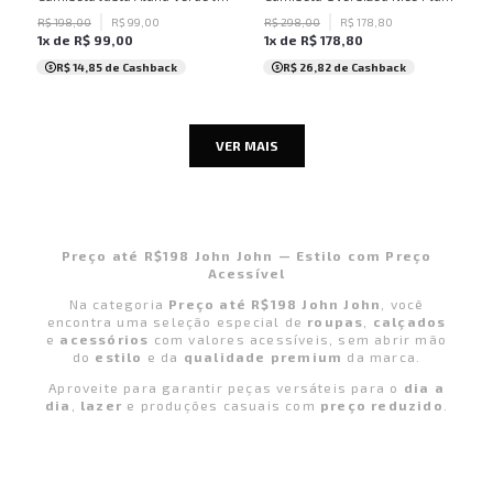
R$
198
,
00
R$
99
,
00
R$
298
,
00
R$
178
,
80
1
x de
R$
99
,
00
1
x de
R$
178
,
80
R$ 14,85
de Cashback
R$ 26,82
de Cashback
VER MAIS
Preço até R$198 John John — Estilo com Preço
Acessível
Na categoria
Preço até R$198 John John
, você
encontra uma seleção especial de
roupas
,
calçados
e
acessórios
com valores acessíveis, sem abrir mão
do
estilo
e da
qualidade premium
da marca.
Aproveite para garantir peças versáteis para o
dia a
dia
,
lazer
e produções casuais com
preço reduzido
.