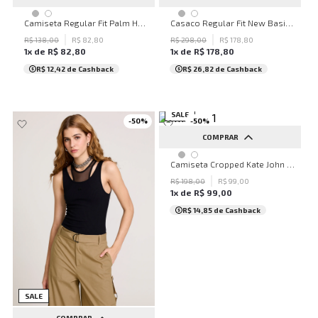
G
M
Camiseta Regular Fit Palm Heaven Cinza John John Masculina
Casaco Regular Fit New Basic Black John John Masculino
R$
138
,
00
R$
82
,
80
R$
298
,
00
R$
178
,
80
1
x de
R$
82
,
80
1
x de
R$
178
,
80
R$ 12,42
de Cashback
R$ 26,82
de Cashback
SALE
-
50
%
-
50
%
COMPRAR
G
Camiseta Cropped Kate John John Feminina
R$
198
,
00
R$
99
,
00
1
x de
R$
99
,
00
R$ 14,85
de Cashback
SALE