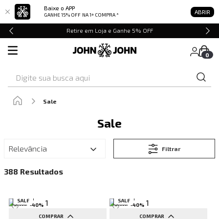
Baixe o APP
ABRIR
GANHE 15% OFF
NA 1ª COMPRA *
Retire em Loja e Ganhe 5% OFF
0
Digite sua busca aqui
Sale
Sale
Relevância
Filtrar
388
SALE
SALE
-
40
%
-
40
%
COMPRAR
COMPRAR