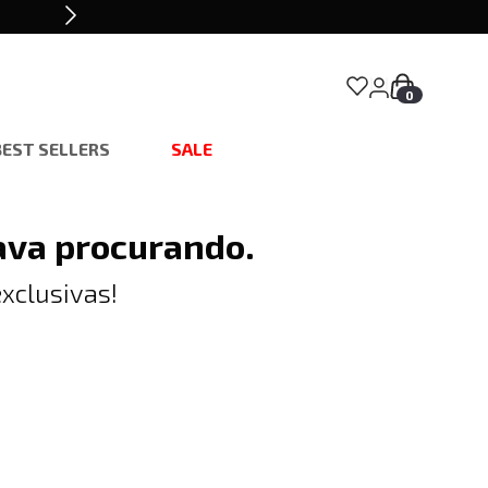
0
BEST SELLERS
SALE
ava procurando.
xclusivas!