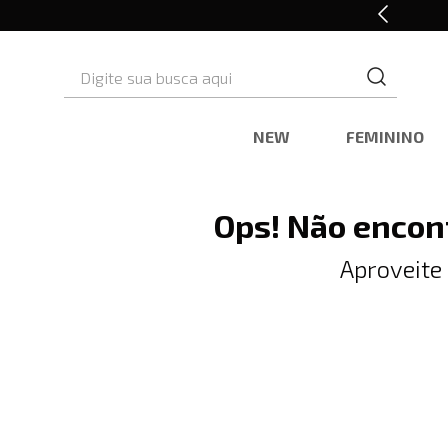
Retire em Loja e Ganhe 5% OFF
Digite sua busca aqui
NEW
FEMININO
Ops! Não encon
Aproveite