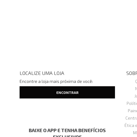
LOCALIZE UMA LOJA
SOBR
Encontre a loja mais próxima de você:
J
Polít
Pain
Centr
Ética 
BAIXE O APP E TENHA BENEFÍCIOS
M
EXCLUSIVOS