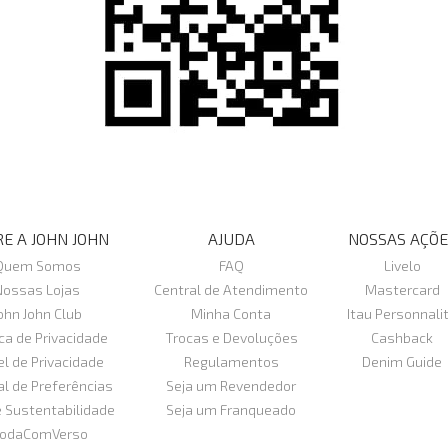
E A JOHN JOHN
AJUDA
NOSSAS AÇÕE
Quem Somos
FAQ
Livelo
Nossas Lojas
Central de Atendimento
Mastercard
ohn John Club
Minha Conta
Itau Personnali
ica de Privacidade
Trocas e Devoluções
Cashback
el de Privacidade
Regulamentos
Denim Guide
al de Preferências
Seja um Revendedor
e Sustentabilidade
Seja um Franqueado
odaComVerso