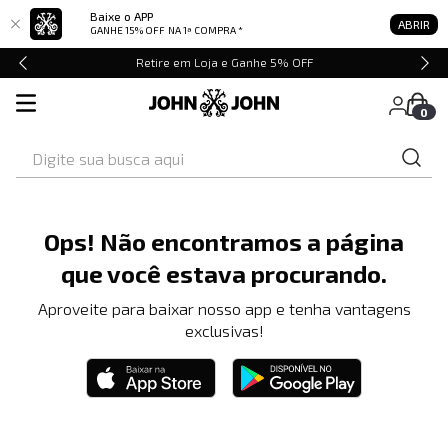
Baixe o APP
ABRIR
GANHE 15% OFF
NA 1ª COMPRA *
Retire em Loja e Ganhe 5% OFF
0
Digite sua busca aqui
Ops! Não encontramos a página
que você estava procurando.
Aproveite para baixar nosso app e tenha vantagens
exclusivas!