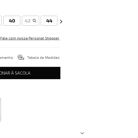
40
42
44
Fale com nossa Personal Shopper
tamanho
Tabela de Medidas
IONAR À SACOLA