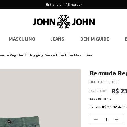
Entrega em 48 horas*
MASCULINO
JEANS
DENIM GUIDE
muda Regular Fit Jogging Green John John Masculina
Bermuda Regu
Masculina
REF
:
17.02.0438_25
R$
2
R$
398
,
00
2
x de
R$
119
,
40
Receba
R$ 35,82
de C