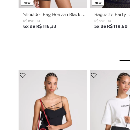
UN
UN
NEW
NEW
Shoulder Bag Heaven Black John John Feminina
R$
698
,
00
R$
598
,
00
6
x de
R$
116
,
33
5
x de
R$
119
,
60