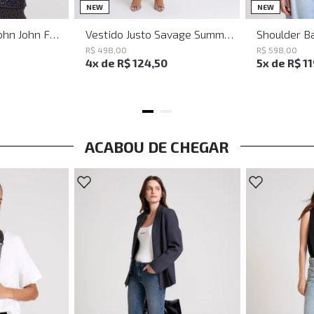
PP
P
M
G
NEW
NEW
Baguette Party John John Feminina
Vestido Justo Savage Summer John John Feminino
R$
498
,
00
R$
598
,
00
4
x de
R$
124
,
50
5
x de
R$
1
ACABOU DE CHEGAR