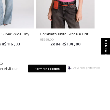
Calça Jeans Super Wide Bayern John John Feminina
Camiseta Justa Grace e Grit Rosa John John Feminina
R$
268
,
00
R$
298
ATENDIMENTO
e
R$
116
,
33
2
x de
R$
134
,
00
to
Advanced preferences
n visit our
Permitir cookies