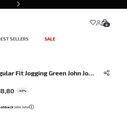
0
BEST SELLERS
SALE
lar Fit Jogging Green John John
38
,
80
-
40%
ashback
John John