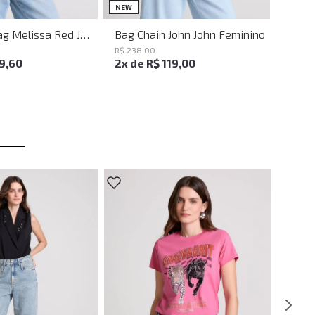
UN
UN
NEW
Shoulder Bag Melissa Red John John Feminina
Bag Chain John John Feminino
R$
238
,
00
19
,
60
2
x de
R$
119
,
00