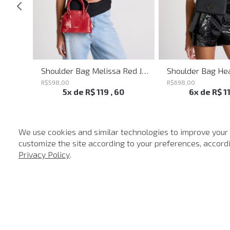
Shoulder Bag Everyday John John Feminina
Shoulder Bag Melissa Red John John Feminina
R$
598
,
00
R$
698
,
00
5
x de
R$
119
,
60
6
x de
R$
1
We use cookies and similar technologies to improve your
customize the site according to your preferences, accordin
-
40%
Privacy Policy
.