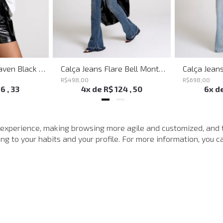
Shoulder Bag Heaven Black John John Feminina
Calça Jeans Flare Bell Montpellier John John Feminina
R$
498
,
00
R$
698
,
00
16
,
33
4
x de
R$
124
,
50
6
x d
MAIS VISTOS
 experience, making browsing more agile and customized, and 
g to your habits and your profile. For more information, you ca
-
40%
-
40%