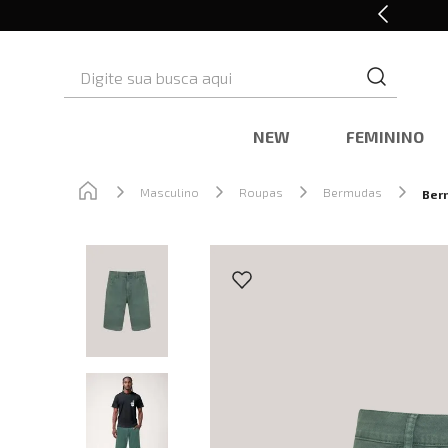
Retire em Loja e Ganhe 5% OFF
Digite sua busca aqui
NEW
FEMININO
Masculino
Roupas
Bermudas
Ber