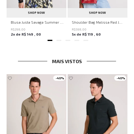
SHOP NOW
SHOP NOW
en Knit John John Feminina
Blusa Justa Savage Summer John John Feminina
Shoulder Bag Melissa Red John John Feminina
R$
298
,
00
R$
598
,
00
2
x de
R$
149
,
00
5
x de
R$
119
,
60
MAIS VISTOS
-
40%
-
40%