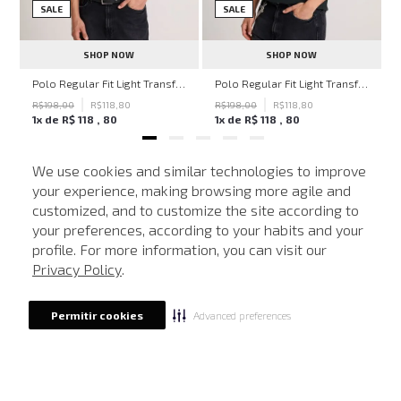
SALE
SALE
SHOP NOW
SHOP NOW
hn John Feminina
Polo Regular Fit Light Transfer Bege Médio John John Masculina
Polo Regular Fit Light Transfer Verde Escuro John John Masculina
R$
198
,
00
R$
118
,
80
R$
198
,
00
R$
118
,
80
1
x de
R$
118
,
80
1
x de
R$
118
,
80
We use cookies and similar technologies to improve
your experience, making browsing more agile and
NEWSLETTER
customized, and to customize the site according to
ATENDIMENTO
Cadastre seu e-mail para receber nossas novidades.
your preferences, according to your habits and your
profile. For more information, you can visit our
Privacy Policy
.
CADASTRAR
Advanced preferences
Permitir cookies
Eu li, estou ciente das condições de tratamento dos meus dados pessoais e forneço
meu consentimento, conforme descrito na
Política de Privacidade
LOCALIZE UMA LOJA