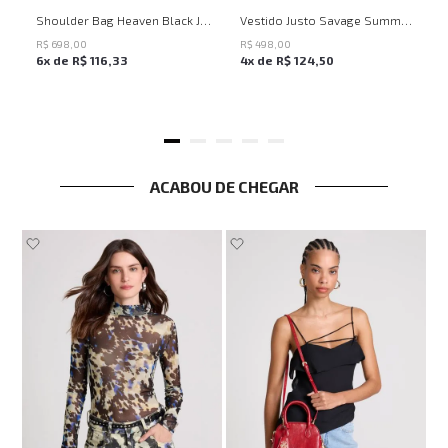
UN
PP
P
M
G
Shoulder Bag Heaven Black John John Feminina
Vestido Justo Savage Summer John John Feminino
R$
698
,
00
R$
498
,
00
6
x de
R$
116
,
33
4
x de
R$
124
,
50
ACABOU DE CHEGAR