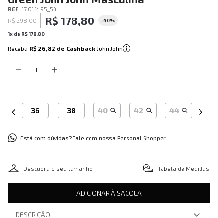
REF
:
17.01.1495_54
R$
178
,
80
R$
298
,
00
-
40%
1
x de
R$
178
,
80
Receba
R$ 26,82
de Cashback
John John
36
38
40
42
44
Está com dúvidas?
Fale com nossa Personal Shopper
Descubra o seu tamanho
Tabela de Medidas
ADICIONAR À SACOLA
DESCRIÇÃO