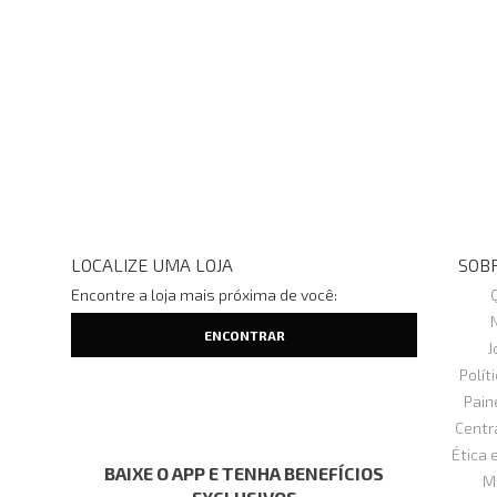
LOCALIZE UMA LOJA
SOBR
Encontre a loja mais próxima de você:
J
Polít
Pain
Centr
Ética 
BAIXE O APP E TENHA BENEFÍCIOS
M