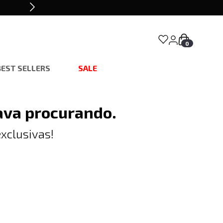
0
BEST SELLERS
SALE
ava procurando.
xclusivas!