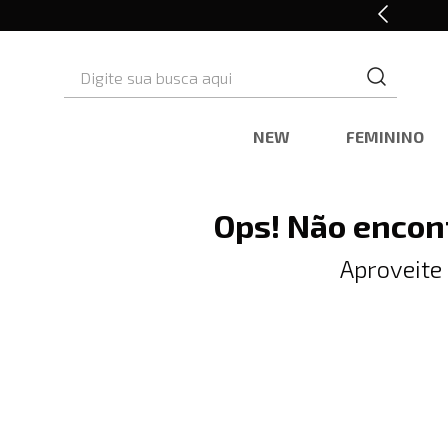
10% OFF* na primeira compra
Digite sua busca aqui
NEW
FEMININO
Ops! Não encon
Aproveite