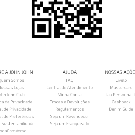
E A JOHN JOHN
AJUDA
NOSSAS AÇÕE
Quem Somos
FAQ
Livelo
Nossas Lojas
Central de Atendimento
Mastercard
ohn John Club
Minha Conta
Itau Personnali
ica de Privacidade
Trocas e Devoluções
Cashback
el de Privacidade
Regulamentos
Denim Guide
al de Preferências
Seja um Revendedor
e Sustentabilidade
Seja um Franqueado
odaComVerso