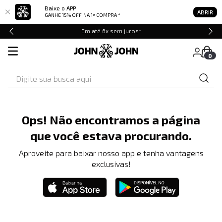
Baixe o APP
ABRIR
GANHE 15% OFF
NA 1ª COMPRA *
Em até 6x sem juros*
0
Digite sua busca aqui
Ops! Não encontramos a página
que você estava procurando.
Aproveite para baixar nosso app e tenha vantagens
exclusivas!