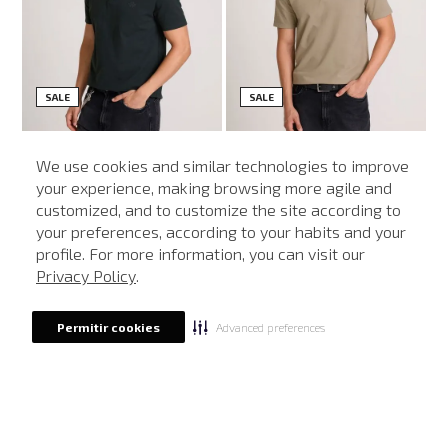
SALE
SALE
SHOP NOW
SHOP NOW
We use cookies and similar technologies to improve
hn John Feminina
Polo Regular Fit Light Transfer Verde Escuro John John Masculina
Polo Regular Fit Light Transfer Bege Médio John John Masculina
your experience, making browsing more agile and
R$
198
,
00
R$
118
,
80
R$
198
,
00
R$
118
,
80
customized, and to customize the site according to
ATENDIMENTO
1
x de
R$
118
,
80
1
x de
R$
118
,
80
your preferences, according to your habits and your
profile. For more information, you can visit our
Privacy Policy
.
NEWSLETTER
Advanced preferences
Permitir cookies
Cadastre seu e-mail para receber nossas novidades.
CADASTRAR