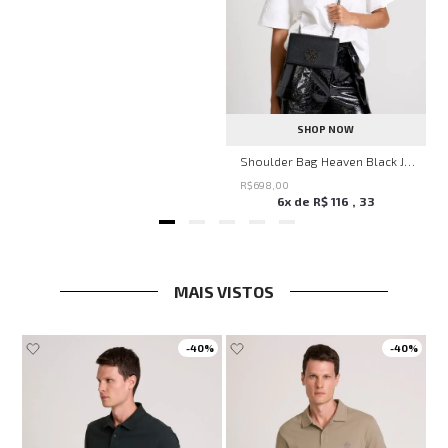
SHOP NOW
Shoulder Bag Heaven Black John John Feminina
R$
698
,
00
6
x de
R$
116
,
33
MAIS VISTOS
-
40%
-
40%