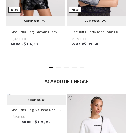
NEW
NEW
COMPRAR
COMPRAR
UN
UN
Shoulder Bag Heaven Black John John Feminina
Baguette Party John John Feminina
R$
698
,
00
R$
598
,
00
6
x de
R$
116
,
33
5
x de
R$
119
,
60
ACABOU DE CHEGAR
SHOP NOW
veryday John John Feminina
Shoulder Bag Melissa Red John John Feminina
R$
598
,
00
5
x de
R$
119
,
60