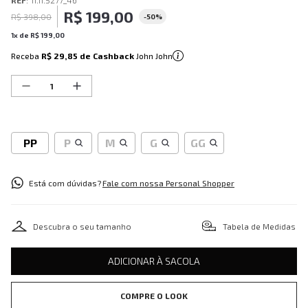
REF
:
11.11.5277_46
R$
199
,
00
R$
398
,
00
-
50%
1
x de
R$
199
,
00
Receba
R$ 29,85
de Cashback
John John
PP
P
M
G
GG
Está com dúvidas?
Fale com nossa Personal Shopper
Descubra o seu tamanho
Tabela de Medidas
ADICIONAR À SACOLA
COMPRE O LOOK