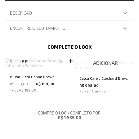
DESCRIÇÃO
ENCONTRE O SEU TAMANHO
COMPLETE O LOOK
SELECIONE O TAMANHO PARA ADICIONAR
PP
ADICIONAR
Blusa Justa Hanna Brown
Calça Cargo Clochard Brown
John John Feminina
R$ 398,00
R$ 199,00
John John Feminina
R$ 998,00
1
x de
R$ 199,00
6
x de
R$ 166,33
COMPRE O LOOK COMPLETO POR:
R$ 1.535,00