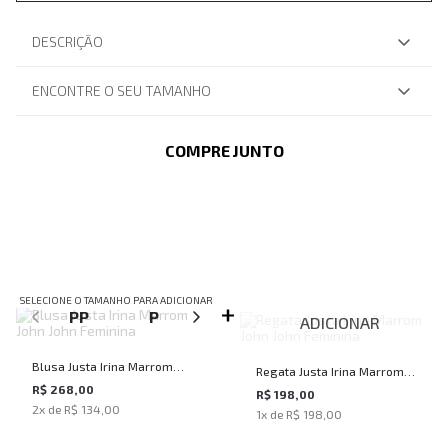
DESCRIÇÃO
ENCONTRE O SEU TAMANHO
COMPRE JUNTO
SELECIONE O TAMANHO PARA ADICIONAR
PP
P
M
G
ADICIONAR
Blusa Justa Irina Marrom
Regata Justa Irina Marrom
John John Feminina
R$ 268,00
John John Feminina
R$ 198,00
2
x de
R$ 134,00
1
x de
R$ 198,00