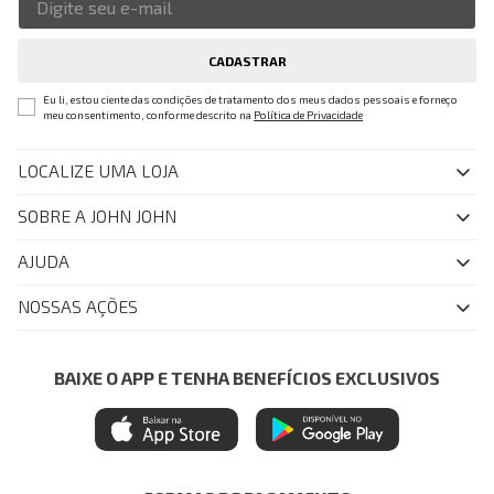
CADASTRAR
Eu li, estou ciente das condições de tratamento dos meus dados pessoais e forneço
meu consentimento, conforme descrito na
Política de Privacidade
LOCALIZE UMA LOJA
SOBRE A JOHN JOHN
Quem Somos
AJUDA
Nossas Lojas
FAQ
NOSSAS AÇÕES
John John Club
Central de Atendimento
Livelo
Política de Privacidade
Minha Conta
Azul Fidelidade
BAIXE O APP E TENHA BENEFÍCIOS EXCLUSIVOS
Painel de Privacidade
Trocas e Devoluções
Mastercard
Central de Preferências
Regulamentos
Itau Personnalite
Ética e Sustentabilidade
Seja um Revendedor
Denim Guide
ModaComVerso
Seja um Franqueado