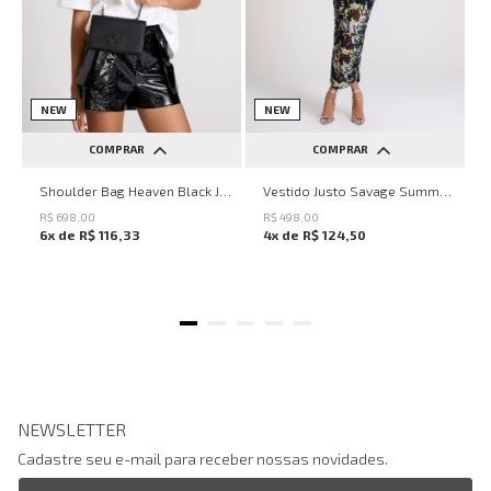
NEW
NEW
COMPRAR
COMPRAR
UN
PP
P
M
G
Shoulder Bag Heaven Black John John Feminina
Vestido Justo Savage Summer John John Feminino
R$
698
,
00
R$
498
,
00
6
x de
R$
116
,
33
4
x de
R$
124
,
50
NEWSLETTER
Cadastre seu e-mail para receber nossas novidades.