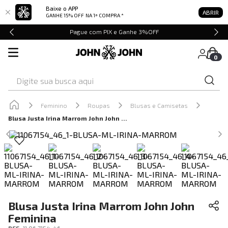
Baixe o APP
ABRIR
GANHE 15% OFF
NA 1ª COMPRA *
Pague com PIX e Ganhe 3%OFF
0
Digite sua busca aqui
Feminino
Roupas
Blusas e Camisetas
Blusa Justa Irina Marrom John John Feminina
Blusa Justa Irina Marrom John John
Feminina