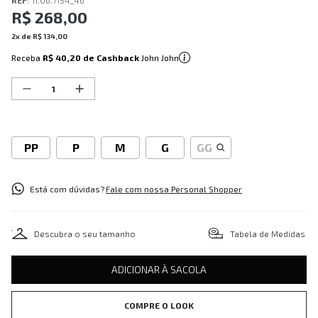
REF
:
11.06.7154_46
R$
268
,
00
2
x de
R$
134
,
00
Receba
R$ 40,20
de Cashback
John John
PP
P
M
G
GG
Está com dúvidas?
Fale com nossa Personal Shopper
Descubra o seu tamanho
Tabela de Medidas
ADICIONAR À SACOLA
COMPRE O LOOK