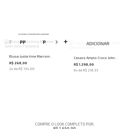
SELECIONE O TAMANHO PARA ADICIONAR
PP
P
M
G
ADICIONAR
Blusa Justa Irina Marrom
Casaco Amplo Croco John
John John Feminina
R$ 268,00
John Feminino
R$ 1.298,00
2
x de
R$ 134,00
6
x de
R$ 216,33
COMPRE O LOOK COMPLETO POR:
R$ 1.650,00