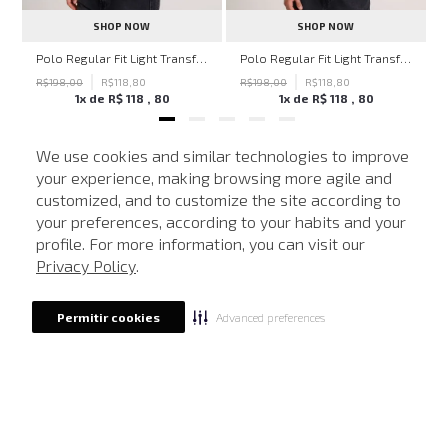
SHOP NOW
SHOP NOW
hn John Feminina
Polo Regular Fit Light Transfer Verde Escuro John John Masculina
Polo Regular Fit Light Transfer Bege Médio John John Masculina
R$
198
,
00
R$
118
,
80
R$
198
,
00
R$
118
,
80
1
x de
R$
118
,
80
1
x de
R$
118
,
80
We use cookies and similar technologies to improve
your experience, making browsing more agile and
NEWSLETTER
customized, and to customize the site according to
ATENDIMENTO
Cadastre seu e-mail para receber nossas novidades.
your preferences, according to your habits and your
profile. For more information, you can visit our
Privacy Policy
.
CADASTRAR
Advanced preferences
Permitir cookies
Eu li, estou ciente das condições de tratamento dos meus dados pessoais e forneço
meu consentimento, conforme descrito na
Política de Privacidade
LOCALIZE UMA LOJA
SOBRE A JOHN JOHN