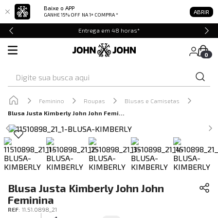
Baixe o APP
ABRIR
GANHE 15% OFF
NA 1ª COMPRA *
Entrega em 48 horas*
0
Digite sua busca aqui
Feminino
Roupas
Blusas e Camisetas
Blusa Justa Kimberly John John Feminina
Blusa Justa Kimberly John John
Feminina
REF
:
11.51.0898_21