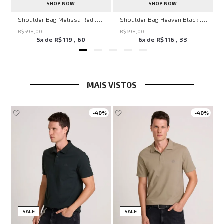
SHOP NOW
SHOP NOW
veryday John John Feminina
Shoulder Bag Melissa Red John John Feminina
Shoulder Bag Heaven Black John John Feminina
R$
598
,
00
R$
698
,
00
5
x de
R$
119
,
60
6
x de
R$
116
,
33
MAIS VISTOS
-
40%
-
40%
SALE
SALE