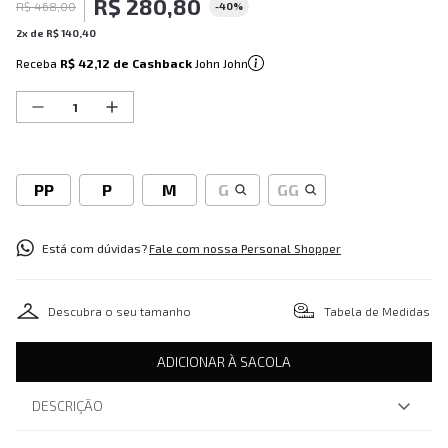
R$
280
,
80
R$
468
,
00
-
40%
2
x de
R$
140
,
40
Receba
R$ 42,12
de Cashback
John John
PP
P
M
G
GG
Está com dúvidas?
Fale com nossa Personal Shopper
Descubra o seu tamanho
Tabela de Medidas
ADICIONAR À SACOLA
DESCRIÇÃO