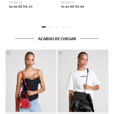
R$
698
,
00
R$
598
,
00
6
x de
R$
116
,
33
5
x de
R$
119
,
60
ACABOU DE CHEGAR