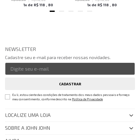
1
x de
R$
118
,
80
1
x de
R$
118
,
80
NEWSLETTER
Cadastre seu e-mail para receber nossas novidades.
CADASTRAR
Eu li, estou ciente das condições de tratamento dos meus dados pessoais e forneço
meu consentimento, conforme descrito na
Política de Privacidade
LOCALIZE UMA LOJA
SOBRE A JOHN JOHN
Quem Somos