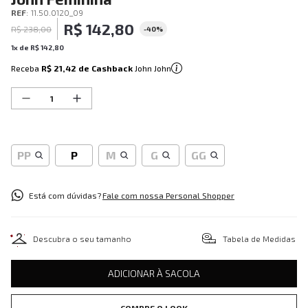
REF
:
11.50.0120_09
R$
142
,
80
R$
238
,
00
-
40%
1
x de
R$
142
,
80
Receba
R$ 21,42
de Cashback
John John
PP
P
M
G
GG
Está com dúvidas?
Fale com nossa Personal Shopper
Descubra o seu tamanho
Tabela de Medidas
ADICIONAR À SACOLA