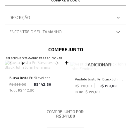
COMPRE O LOOK
DESCRIÇÃO
ENCONTRE O SEU TAMANHO
COMPRE JUNTO
SELECIONE O TAMANHO PARA ADICIONAR
P
ADICIONAR
Blusa Justa Pri Sleveless
Vestido Justo Pri Black John
Black John John Feminina
R$ 238,00
R$ 142,80
John Feminino
R$ 398,00
R$ 199,00
1
x de
R$ 142,80
1
x de
R$ 199,00
COMPRE JUNTO POR:
R$ 341,80