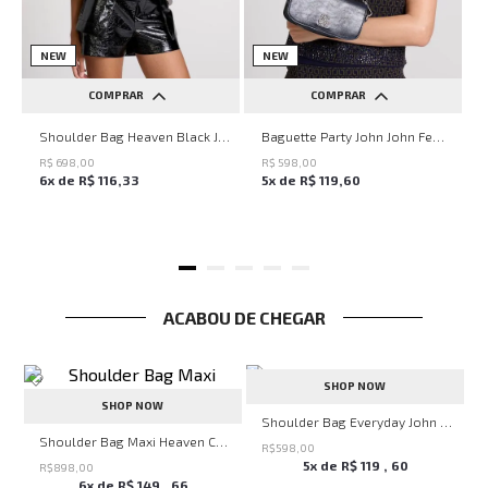
NEW
NEW
COMPRAR
COMPRAR
UN
UN
Shoulder Bag Heaven Black John John Feminina
Baguette Party John John Feminina
R$
698
,
00
R$
598
,
00
6
x de
R$
116
,
33
5
x de
R$
119
,
60
ACABOU DE CHEGAR
SHOP NOW
SHOP NOW
nina
Shoulder Bag Everyday John John Feminina
Shoulder Bag Maxi Heaven Caf John John Feminina
R$
598
,
00
5
x de
R$
119
,
60
R$
898
,
00
6
x de
R$
149
,
66