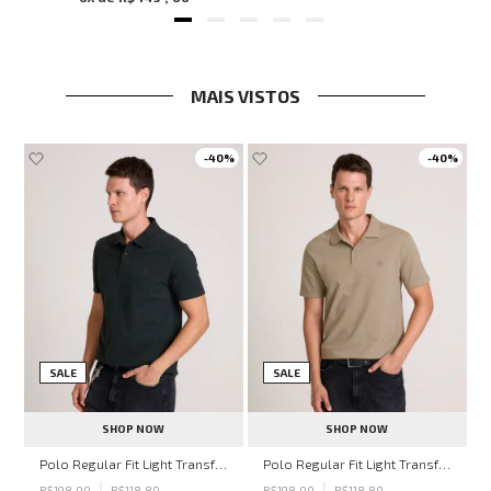
MAIS VISTOS
-
40%
-
40%
SALE
SALE
SHOP NOW
SHOP NOW
hn John Feminina
Polo Regular Fit Light Transfer Verde Escuro John John Masculina
Polo Regular Fit Light Transfer Bege Médio John John Masculina
R$
198
,
00
R$
118
,
80
R$
198
,
00
R$
118
,
80