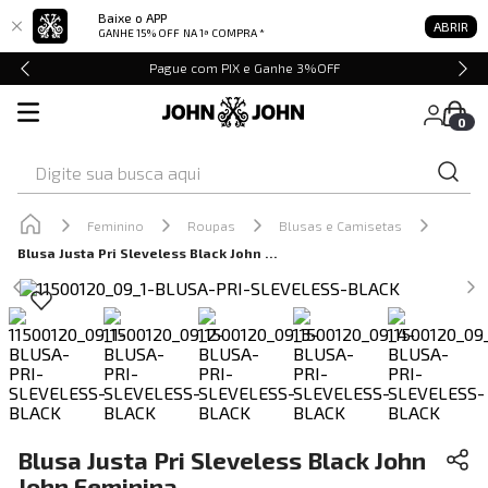
Baixe o APP
ABRIR
GANHE 15% OFF
NA 1ª COMPRA *
Pague com PIX e Ganhe 3%OFF
0
Digite sua busca aqui
Feminino
Roupas
Blusas e Camisetas
Blusa Justa Pri Sleveless Black John John Feminina
Blusa Justa Pri Sleveless Black John
John Feminina