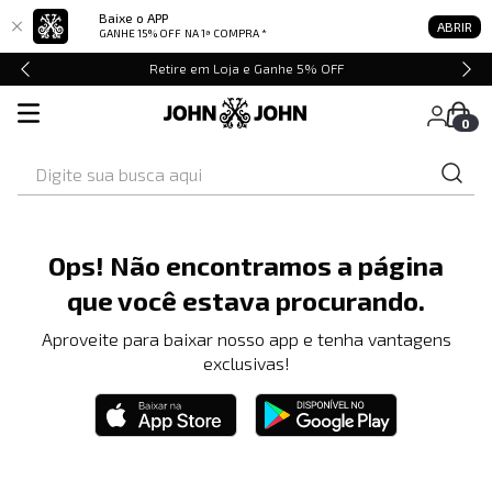
Baixe o APP
ABRIR
GANHE 15% OFF
NA 1ª COMPRA *
Retire em Loja e Ganhe 5% OFF
0
Digite sua busca aqui
Ops! Não encontramos a página
que você estava procurando.
Aproveite para baixar nosso app e tenha vantagens
exclusivas!