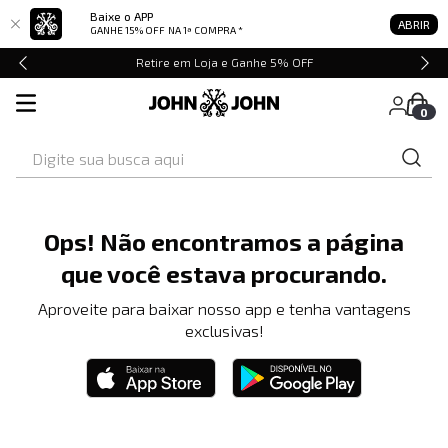
Baixe o APP
ABRIR
GANHE 15% OFF
NA 1ª COMPRA *
Retire em Loja e Ganhe 5% OFF
0
Digite sua busca aqui
Ops! Não encontramos a página
que você estava procurando.
Aproveite para baixar nosso app e tenha vantagens
exclusivas!