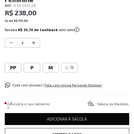
REF
:
11.59.0031_09
R$
238
,
00
2
x de
R$
119
,
00
Receba
R$ 35,70
de Cashback
John John
PP
P
M
G
Está com dúvidas?
Fale com nossa Personal Shopper
Descubra o seu tamanho
Tabela de Medidas
ADICIONAR À SACOLA