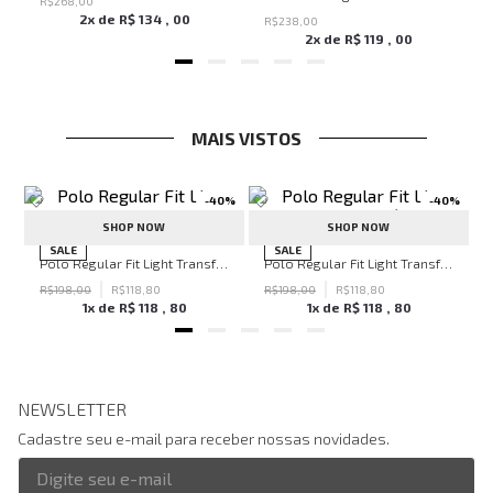
R$
268
,
00
2
x de
R$
134
,
00
R$
238
,
00
2
x de
R$
119
,
00
MAIS VISTOS
-
40%
-
40%
SHOP NOW
SHOP NOW
hn John Feminina
SALE
SALE
Polo Regular Fit Light Transfer Verde Escuro John John Masculina
Polo Regular Fit Light Transfer Bege Médio John John Masculina
R$
198
,
00
R$
118
,
80
R$
198
,
00
R$
118
,
80
1
x de
R$
118
,
80
1
x de
R$
118
,
80
NEWSLETTER
Cadastre seu e-mail para receber nossas novidades.