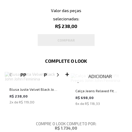
Valor das peças
selecionadas:
R$ 238,00
COMPRAR
COMPLETE O LOOK
SELECIONE O TAMANHO PARA ADICIONAR
PP
P
M
ADICIONAR
Blusa Justa Velvet Black John
Calça Jeans Relaxed Fit
John Feminina
R$ 238,00
Pregas John John Feminina
R$ 698,00
2
x de
R$ 119,00
6
x de
R$ 116,33
COMPRE O LOOK COMPLETO POR:
R$ 1.734,00