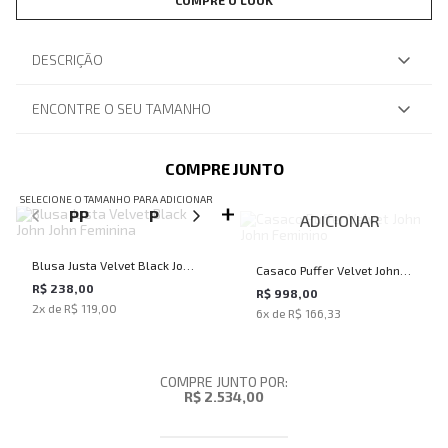
COMPRE O LOOK
DESCRIÇÃO
ENCONTRE O SEU TAMANHO
COMPRE JUNTO
SELECIONE O TAMANHO PARA ADICIONAR
PP
P
M
ADICIONAR
Blusa Justa Velvet Black John
Casaco Puffer Velvet John
John Feminina
R$ 238,00
John Feminino
R$ 998,00
2
x de
R$ 119,00
6
x de
R$ 166,33
COMPRE JUNTO POR:
R$ 2.534,00