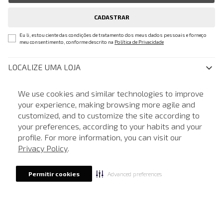
CADASTRAR
Eu li, estou ciente das condições de tratamento dos meus dados pessoais e forneço
meu consentimento, conforme descrito na
Política de Privacidade
LOCALIZE UMA LOJA
SOBRE A JOHN JOHN
We use cookies and similar technologies to improve
your experience, making browsing more agile and
Quem Somos
AJUDA
customized, and to customize the site according to
ATENDIMENTO
Nossas Lojas
FAQ
your preferences, according to your habits and your
NOSSAS AÇÕES
John John Club
profile. For more information, you can visit our
Central de Atendimento
Livelo
Política de Privacidade
Privacy Policy
.
Minha Conta
Azul Fidelidade
BAIXE O APP E TENHA BENEFÍCIOS EXCLUSIVOS
Painel de Privacidade
Trocas e Devoluções
Mastercard
Advanced preferences
Central de Preferências
Permitir cookies
Regulamentos
Itau Personnalite
Ética e Sustentabilidade
Seja um Revendedor
Denim Guide
ModaComVerso
Seja um Franqueado
FORMAS DE PAGAMENTO
APP