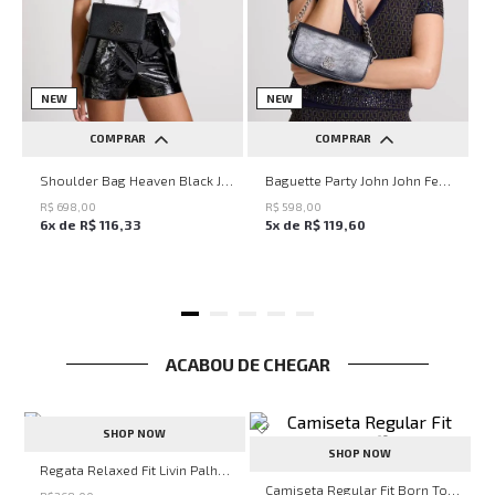
NEW
NEW
COMPRAR
COMPRAR
UN
UN
Shoulder Bag Heaven Black John John Feminina
Baguette Party John John Feminina
R$
698
,
00
R$
598
,
00
6
x de
R$
116
,
33
5
x de
R$
119
,
60
ACABOU DE CHEGAR
SHOP NOW
SHOP NOW
Regata Relaxed Fit Livin Palha John John Masculina
John John Masculina
Camiseta Regular Fit Born To Slide Off John John Masculina