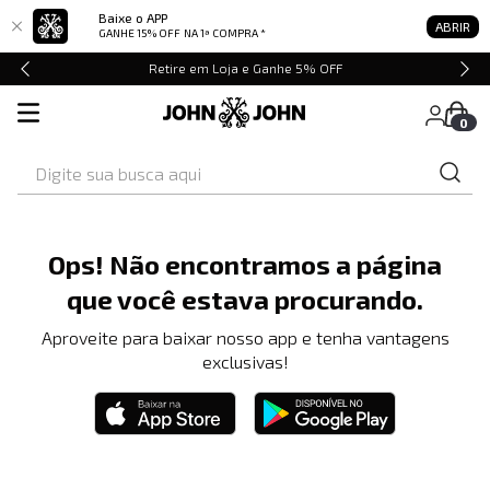
Baixe o APP
ABRIR
GANHE 15% OFF
NA 1ª COMPRA *
Retire em Loja e Ganhe 5% OFF
0
Digite sua busca aqui
Ops! Não encontramos a página
que você estava procurando.
Aproveite para baixar nosso app e tenha vantagens
exclusivas!