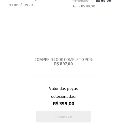
John John Feminina
R$ 198,00
R$ 99,00
4
x de
R$ 119,70
1
x de
R$ 99,00
COMPRE O LOOK COMPLETO POR:
R$ 897,00
Valor das peças
selecionadas:
R$ 399,00
COMPRAR