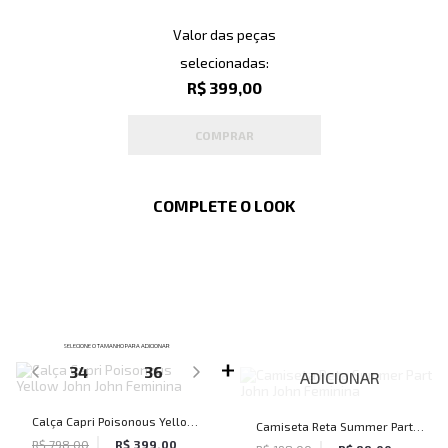
Valor das peças
selecionadas:
R$ 399,00
COMPRAR
COMPLETE O LOOK
SELECIONE O TAMANHO PARA ADICIONAR
34
36
ADICIONAR
Calça Capri Poisonous Yellow
Camiseta Reta Summer Party
John John Feminina
R$ 798,00
R$ 399,00