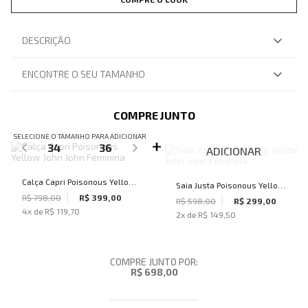
DESCRIÇÃO
ENCONTRE O SEU TAMANHO
COMPRE JUNTO
SELECIONE O TAMANHO PARA ADICIONAR
34
36
ADICIONAR
Calça Capri Poisonous Yellow
Saia Justa Poisonous Yellow
John John Feminina
R$ 798,00
R$ 399,00
John John Feminina
R$ 598,00
R$ 299,00
4
x de
R$ 119,70
2
x de
R$ 149,50
COMPRE JUNTO POR:
R$ 698,00