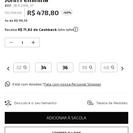
REF
:
18.11.2916_37
R$
478
,
80
R$
798
,
00
-
40%
4
x de
R$
119
,
70
Receba
R$ 71,82
de Cashback
John John
32
34
36
38
40
Está com dúvidas?
Fale com nossa Personal Shopper
Descubra o seu tamanho
Tabela de Medidas
ADICIONAR À SACOLA
COMPRE O LOOK