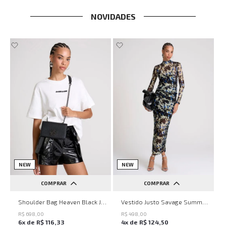
NOVIDADES
NEW
NEW
COMPRAR
COMPRAR
UN
PP
P
M
G
Shoulder Bag Heaven Black John John Feminina
Vestido Justo Savage Summer John John Feminino
R$
698
,
00
R$
498
,
00
6
x de
R$
116
,
33
4
x de
R$
124
,
50