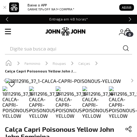
Baixe o APP
ABRIR
GANHE 15% OFF
NA 1ª COMPRA *
Entrega em 48 horas*
0
Digite sua busca aqui
Feminino
Roupas
Calças
Calça Capri Poisonous Yellow John John Feminina
Calça Capri Poisonous Yellow John
John Feminina