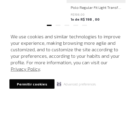
Polo Regular Fit Light Transfer Marrom John John Masculina
R$
198
,
00
1
x de
R$
198
,
00
We use cookies and similar technologies to improve
your experience, making browsing more agile and
MAIS VISTOS
customized, and to customize the site according to
ATENDIMENTO
your preferences, according to your habits and your
profile. For more information, you can visit our
-
40%
-
40%
Privacy Policy
.
Advanced preferences
Permitir cookies
SALE
SALE