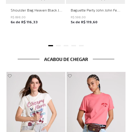
UN
UN
Shoulder Bag Heaven Black John John Feminina
Baguette Party John John Feminina
R$
698
,
00
R$
598
,
00
6
x de
R$
116
,
33
5
x de
R$
119
,
60
ACABOU DE CHEGAR