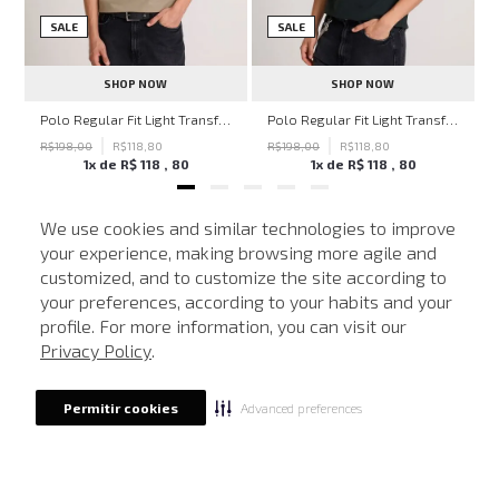
SALE
SALE
SHOP NOW
SHOP NOW
hn John Feminina
Polo Regular Fit Light Transfer Bege Médio John John Masculina
Polo Regular Fit Light Transfer Verde Escuro John John Masculina
R$
198
,
00
R$
118
,
80
R$
198
,
00
R$
118
,
80
1
x de
R$
118
,
80
1
x de
R$
118
,
80
We use cookies and similar technologies to improve
your experience, making browsing more agile and
NEWSLETTER
customized, and to customize the site according to
ATENDIMENTO
Cadastre seu e-mail para receber nossas novidades.
your preferences, according to your habits and your
profile. For more information, you can visit our
Privacy Policy
.
CADASTRAR
Advanced preferences
Permitir cookies
Eu li, estou ciente das condições de tratamento dos meus dados pessoais e forneço
meu consentimento, conforme descrito na
Política de Privacidade