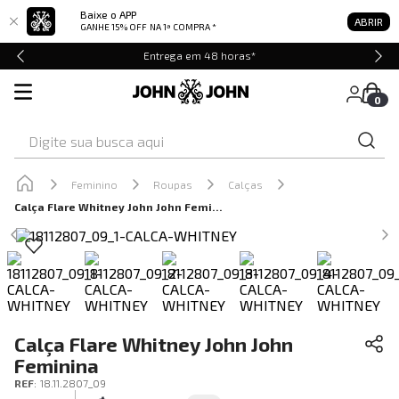
Baixe o APP
ABRIR
GANHE 15% OFF
NA 1ª COMPRA *
Entrega em 48 horas*
0
Digite sua busca aqui
Feminino
Roupas
Calças
Calça Flare Whitney John John Feminina
Calça Flare Whitney John John
Feminina
REF
:
18.11.2807_09