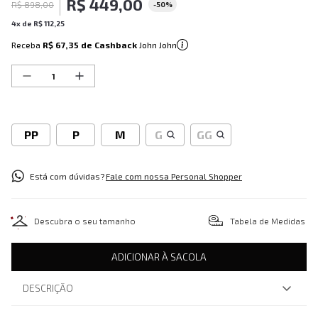
R$
449
,
00
R$
898
,
00
-
50%
4
x de
R$
112
,
25
Receba
R$ 67,35
de Cashback
John John
PP
P
M
G
GG
Está com dúvidas?
Fale com nossa Personal Shopper
Descubra o seu tamanho
Tabela de Medidas
ADICIONAR À SACOLA
DESCRIÇÃO