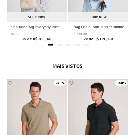
SHOP NOW
SHOP NOW
ven Black John John Feminina
Shoulder Bag Everyday John John Feminina
Bag Chain John John Feminino
R$
598
,
00
R$
238
,
00
5
x de
R$
119
,
60
2
x de
R$
119
,
00
MAIS VISTOS
-
40%
-
40%