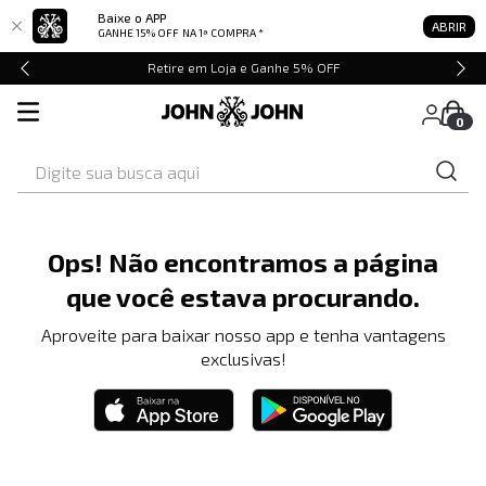
Baixe o APP
ABRIR
GANHE 15% OFF
NA 1ª COMPRA *
Retire em Loja e Ganhe 5% OFF
0
Digite sua busca aqui
Ops! Não encontramos a página
que você estava procurando.
Aproveite para baixar nosso app e tenha vantagens
exclusivas!