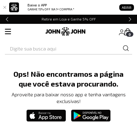
Baixe o APP
ABRIR
GANHE 15% OFF
NA 1ª COMPRA *
Retire em Loja e Ganhe 5% OFF
0
Digite sua busca aqui
Ops! Não encontramos a página
que você estava procurando.
Aproveite para baixar nosso app e tenha vantagens
exclusivas!