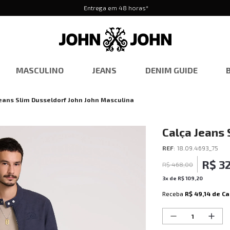
Entrega em 48 horas*
MASCULINO
JEANS
DENIM GUIDE
eans Slim Dusseldorf John John Masculina
Calça Jeans 
Masculina
REF
:
18.09.4693_75
R$
3
R$
468
,
00
3
x de
R$
109
,
20
Receba
R$ 49,14
de Ca