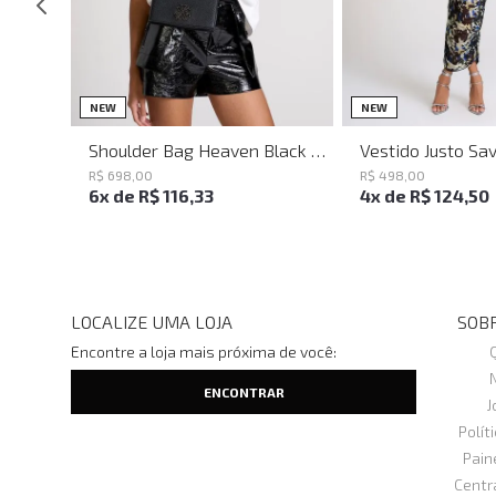
UN
PP
P
NEW
NEW
Shoulder Bag Heaven Black John John Feminina
R$
698
,
00
R$
498
,
00
6
x de
R$
116
,
33
4
x de
R$
124
,
50
LOCALIZE UMA LOJA
SOBR
Encontre a loja mais próxima de você:
J
Polít
Pain
Centr