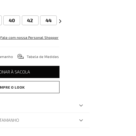
40
42
44
Fale com nossa Personal Shopper
tamanho
Tabela de Medidas
IONAR À SACOLA
MPRE O LOOK
 TAMANHO