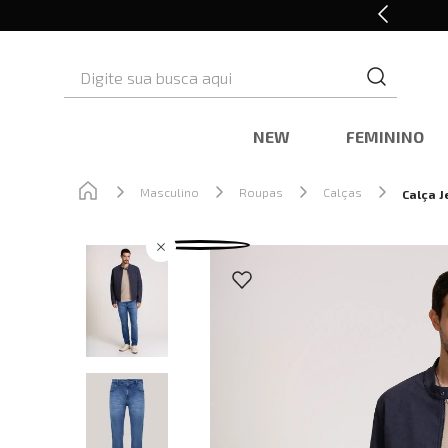
Retire em Loja e Ganhe 5% OFF
Digite sua busca aqui
NEW
FEMININO
Masculino
Roupas
Calças
Calça J