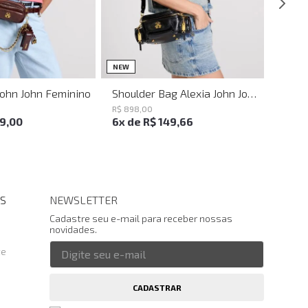
UN
UN
NEW
John John Feminino
Shoulder Bag Alexia John John Feminina
R$
898
,
00
19
,
00
6
x de
R$
149
,
66
S
NEWSLETTER
Cadastre seu e-mail para receber nossas
novidades.
te
CADASTRAR