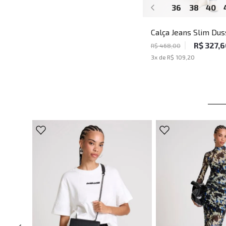
36
38
40
Calça Jeans Slim Dus
John John Masculina
R$ 327,6
R$ 468,00
3
x de
R$ 109,20