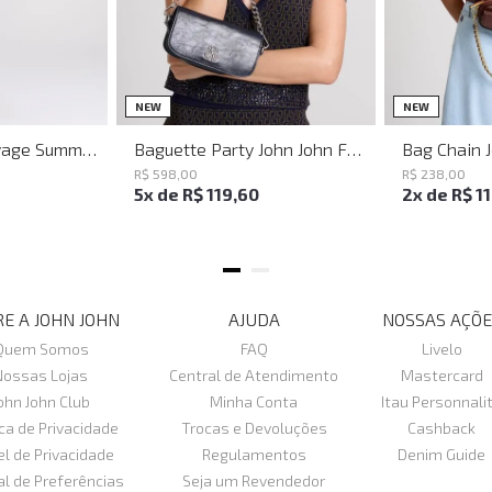
M
G
UN
NEW
NEW
Vestido Justo Savage Summer John John Feminino
Baguette Party John John Feminina
Bag Chain 
R$
598
,
00
R$
238
,
00
5
x de
R$
119
,
60
2
x de
R$
1
E A JOHN JOHN
AJUDA
NOSSAS AÇÕE
Quem Somos
FAQ
Livelo
Nossas Lojas
Central de Atendimento
Mastercard
ohn John Club
Minha Conta
Itau Personnali
ica de Privacidade
Trocas e Devoluções
Cashback
el de Privacidade
Regulamentos
Denim Guide
al de Preferências
Seja um Revendedor