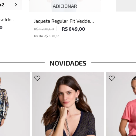
42
44
46
ADICIONAR
seldorf
Jaqueta Regular Fit Vedder
0
John John Masculina
R$ 649,00
R$ 1.298,00
6
x de
R$ 108,16
NOVIDADES