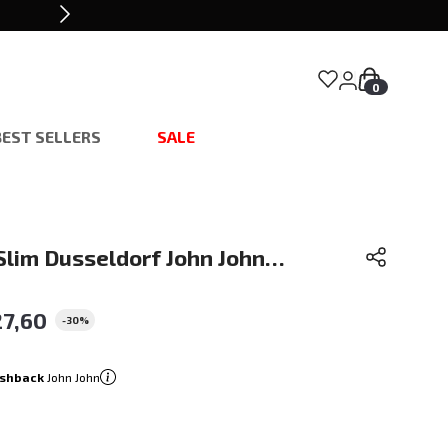
0
BEST SELLERS
SALE
Slim Dusseldorf John John
27
,
60
-
30%
shback
John John