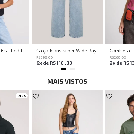
Shoulder Bag Melissa Red John John Feminina
Calça Jeans Super Wide Bayern John John Feminina
R$
698
,
00
R$
268
,
00
6
x de
R$
116
,
33
2
x de
R$
1
MAIS VISTOS
-
40%