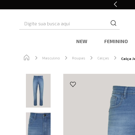
Cashback nas compras
Digite sua busca aqui
NEW
FEMININO
Masculino
Roupas
Calças
Calça J