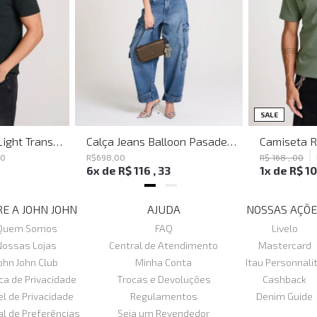
SALE
Polo Regular Fit Light Transfer Verde Escuro John John Masculina
Calça Jeans Balloon Pasadena John John Feminina
80
R$
698
,
00
R$
168
,
00
6
x de
R$
116
,
33
1
x de
R$
1
E A JOHN JOHN
AJUDA
NOSSAS AÇÕE
Quem Somos
FAQ
Livelo
Nossas Lojas
Central de Atendimento
Mastercard
ohn John Club
Minha Conta
Itau Personnali
ica de Privacidade
Trocas e Devoluções
Cashback
el de Privacidade
Regulamentos
Denim Guide
al de Preferências
Seja um Revendedor