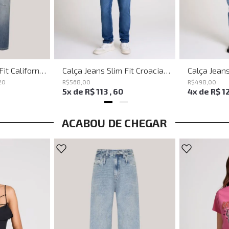
Calça Jeans Slim Fit California John John Masculina
Calça Jeans Slim Fit Croacia Mys John John Masculina
20
R$
568
,
00
R$
498
,
00
0
5
x de
R$
113
,
60
4
x de
R$
1
ACABOU DE CHEGAR