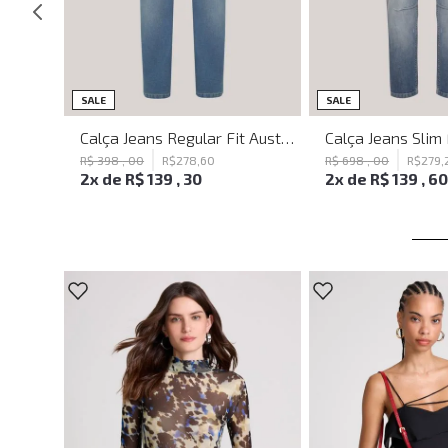
SALE
SALE
Calça Jeans Super Wide Seattle John John Feminina
Calça Jeans Regular Fit Australia John John Masculina
R$
398
,
00
R$
278
,
60
R$
698
,
00
R$
279
,
2
x de
R$
139
,
30
2
x de
R$
139
,
6