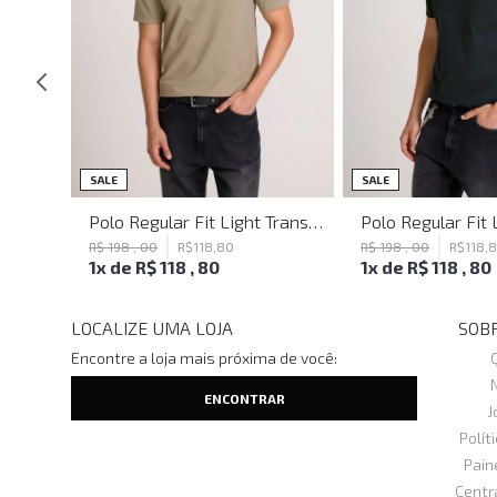
SALE
SALE
Blusa Justa Tattoo Black John John Feminina
Polo Regular Fit Light Transfer Bege Médio John John Masculina
R$
198
,
00
R$
118
,
80
R$
198
,
00
R$
118
,
1
x de
R$
118
,
80
1
x de
R$
118
,
80
LOCALIZE UMA LOJA
SOBR
Encontre a loja mais próxima de você:
J
Polít
Pain
Centr