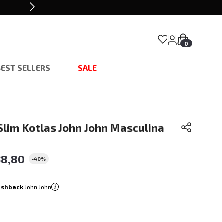
0
BEST SELLERS
SALE
Slim Kotlas John John Masculina
38
,
80
-
40%
ashback
John John