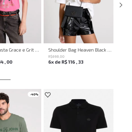
Camiseta Justa Grace e Grit Rosa John John Feminina
Shoulder Bag Heaven Black John John Feminina
R$
698
,
00
R$
218
,
34
,
00
6
x de
R$
116
,
33
2
x d
-
40%