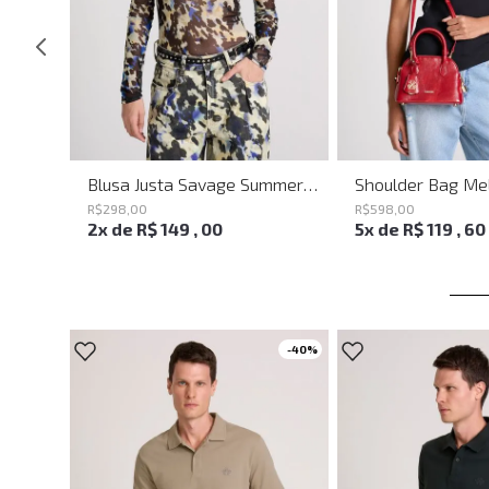
Saia Mini Heaven Knit John John Feminina
Blusa Justa Savage Summer John John Feminina
R$
298
,
00
R$
598
,
00
2
x de
R$
149
,
00
5
x de
R$
119
,
60
-
40%