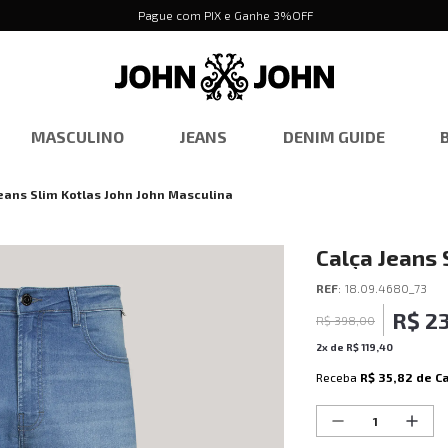
Pague com PIX e Ganhe 3%OFF
MASCULINO
JEANS
DENIM GUIDE
eans Slim Kotlas John John Masculina
Calça Jeans 
REF
:
18.09.4680_73
R$
2
R$
398
,
00
2
x de
R$
119
,
40
Receba
R$ 35,82
de C