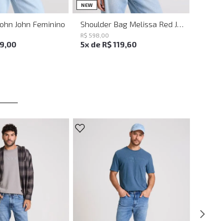
UN
UN
NEW
John John Feminino
Shoulder Bag Melissa Red John John Feminina
R$
598
,
00
19
,
00
5
x de
R$
119
,
60