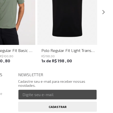
Camiseta Regular Fit Basic Verde Joh John Masculina
Polo Regular Fit Light Transfer Preto John John Masculina
R$
100
,
80
R$
198
,
00
R$
198
,
00
,
80
1
x de
R$
198
,
00
1
x d
S
NEWSLETTER
Cadastre seu e-mail para receber nossas
novidades.
te
CADASTRAR