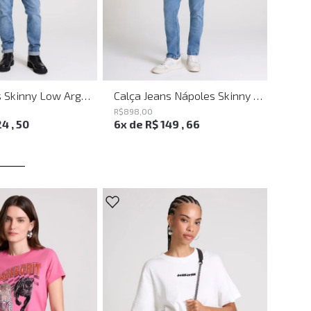
Calça Jeans Skinny Low Argos John John Masculina
Calça Jeans Nápoles Skinny Light Blue John John Masculina
R$
898
,
00
R$
898
24
,
50
6
x de
R$
149
,
66
6
x d