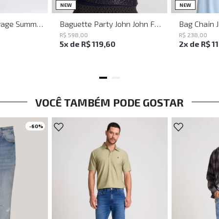
M
G
UN
NEW
NEW
Vestido Justo Savage Summer John John Feminino
Baguette Party John John Feminina
Bag Chain 
R$
598
,
00
R$
238
,
00
5
x de
R$
119
,
60
2
x de
R$
1
VOCÊ TAMBÉM PODE GOSTAR
-
60%