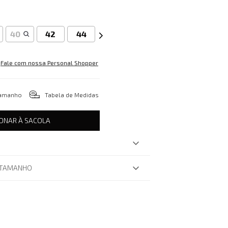
40
42
44
Fale com nossa Personal Shopper
tamanho
Tabela de Medidas
IONAR À SACOLA
 TAMANHO