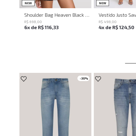
UN
PP
P
NEW
NEW
Shoulder Bag Heaven Black John John Feminina
R$
698
,
00
R$
498
,
00
6
x de
R$
116
,
33
4
x de
R$
124
,
50
-
30%