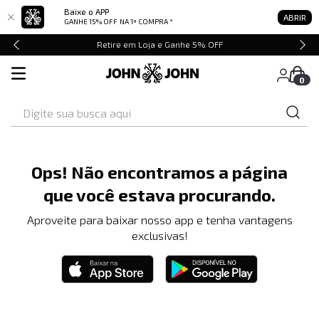
Baixe o APP
ABRIR
GANHE 15% OFF
NA 1ª COMPRA *
Retire em Loja e Ganhe 5% OFF
0
Digite sua busca aqui
Ops! Não encontramos a página
que você estava procurando.
Aproveite para baixar nosso app e tenha vantagens
exclusivas!