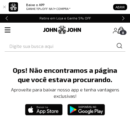
Baixe o APP
ABRIR
GANHE 15% OFF
NA 1ª COMPRA *
Retire em Loja e Ganhe 5% OFF
0
Digite sua busca aqui
Ops! Não encontramos a página
que você estava procurando.
Aproveite para baixar nosso app e tenha vantagens
exclusivas!