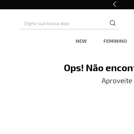
10% OFF* na primeira compra
Digite sua busca aqui
NEW
FEMININO
Ops! Não encon
Aproveite