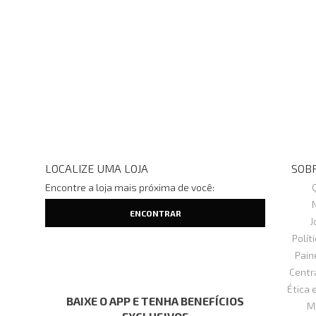
LOCALIZE UMA LOJA
SOBR
Encontre a loja mais próxima de você:
J
Polít
Pain
Centr
Ética 
BAIXE O APP E TENHA BENEFÍCIOS
M