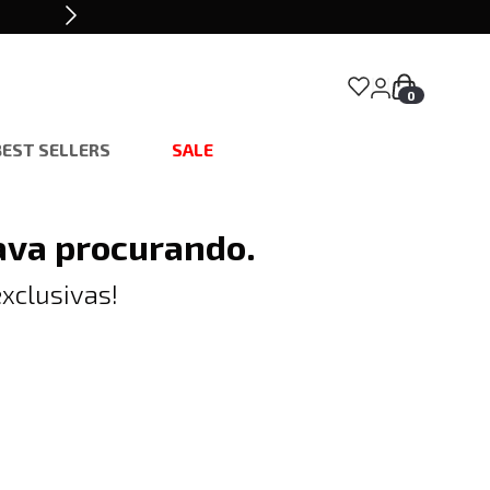
0
BEST SELLERS
SALE
ava procurando.
xclusivas!