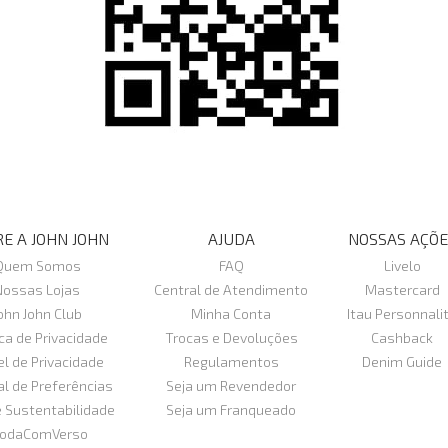
E A JOHN JOHN
AJUDA
NOSSAS AÇÕE
Quem Somos
FAQ
Livelo
Nossas Lojas
Central de Atendimento
Mastercard
ohn John Club
Minha Conta
Itau Personnali
ica de Privacidade
Trocas e Devoluções
Cashback
el de Privacidade
Regulamentos
Denim Guide
al de Preferências
Seja um Revendedor
e Sustentabilidade
Seja um Franqueado
odaComVerso