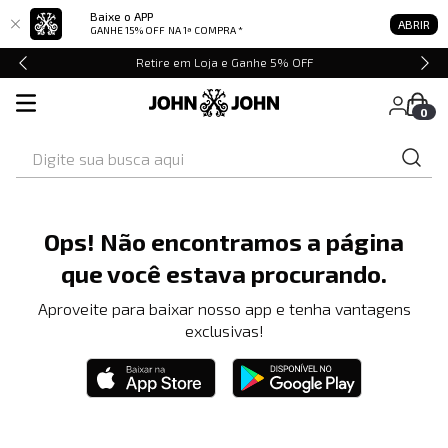
Baixe o APP
ABRIR
GANHE 15% OFF
NA 1ª COMPRA *
Retire em Loja e Ganhe 5% OFF
0
Digite sua busca aqui
Ops! Não encontramos a página
que você estava procurando.
Aproveite para baixar nosso app e tenha vantagens
exclusivas!