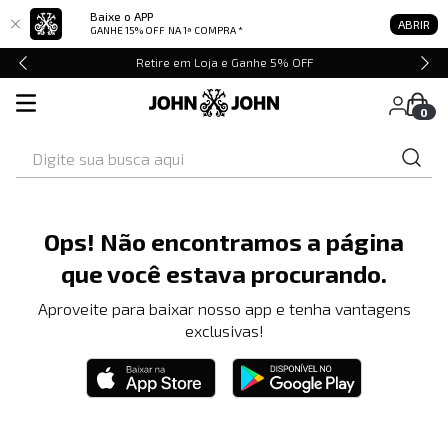
Baixe o APP
ABRIR
GANHE 15% OFF
NA 1ª COMPRA *
Retire em Loja e Ganhe 5% OFF
0
Digite sua busca aqui
Ops! Não encontramos a página
que você estava procurando.
Aproveite para baixar nosso app e tenha vantagens
exclusivas!