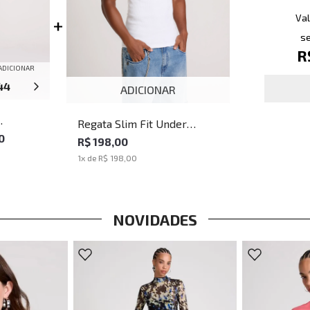
Val
se
R
ADICIONAR
44
46
ADICIONAR
Regata Slim Fit Under
n John
0
White John John Masculina
R$ 198,00
1
x de
R$ 198,00
NOVIDADES