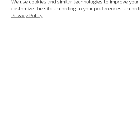
We use cookies and similar technologies to improve your
customize the site according to your preferences, accordin
-
60%
-
60%
Privacy Policy
.
SALE
Calça Jeans Slim Fit Malta John John Masculina
Calça Jeans Wide Leg Venice John John Masculina
R$
1.298
,
00
R$
519
,
20
R$
398
,
00
5
x de
R$
103
,
84
3
x de
R$
1