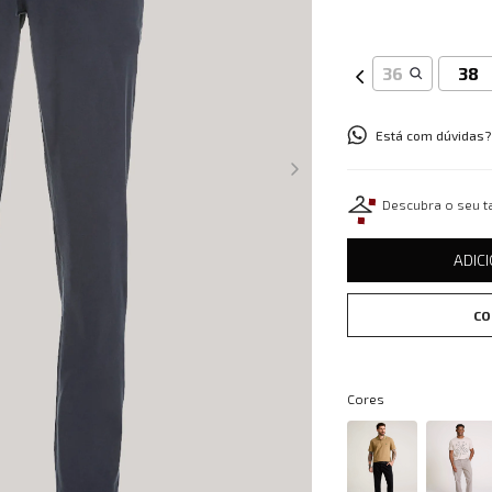
36
38
Está com dúvidas?
Descubra o seu 
ADIC
CO
Cores