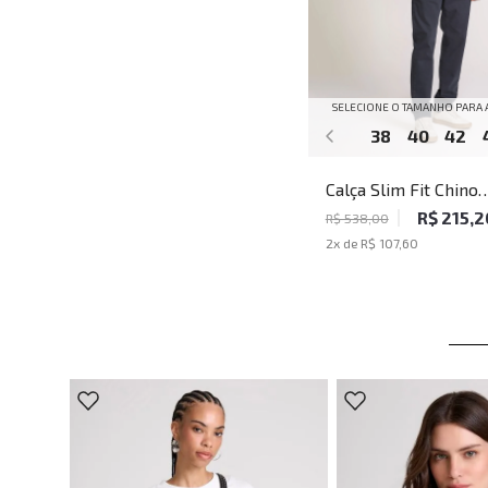
SELECIONE O TAMANHO PARA 
38
40
42
Calça Slim Fit Chino
Portland D. Navy Joh
R$ 215,2
R$ 538,00
Masculina
2
x de
R$ 107,60