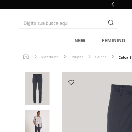
Retire em Loja e Ganhe 5% OFF
Digite sua busca aqui
NEW
FEMININO
Masculino
Roupas
Calças
Calça S