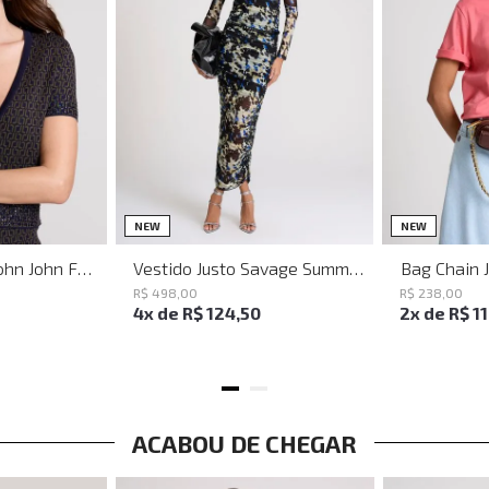
PP
P
M
G
NEW
NEW
Baguette Party John John Feminina
Vestido Justo Savage Summer John John Feminino
Bag Chain 
R$
498
,
00
R$
238
,
00
4
x de
R$
124
,
50
2
x de
R$
1
ACABOU DE CHEGAR