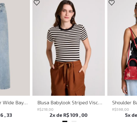
Calça Jeans Super Wide Bayern John John Feminina
Blusa Babylook Striped Visco John John Feminina
R$
218
,
00
R$
598
,
00
16
,
33
2
x de
R$
109
,
00
5
x d
VOCÊ TAMBÉM PODE GOSTAR