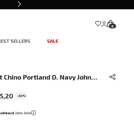
0
BEST SELLERS
SALE
it Chino Portland D. Navy John
ina
5
,
20
-
60%
ashback
John John