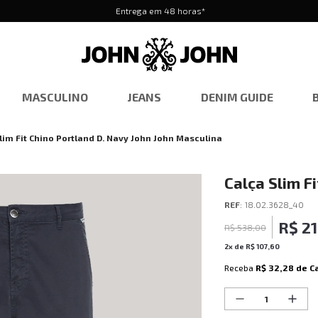
Entrega em 48 horas*
MASCULINO
JEANS
DENIM GUIDE
lim Fit Chino Portland D. Navy John John Masculina
Calça Slim F
John Mascul
REF
:
18.02.3628_40
R$
21
R$
538
,
00
2
x de
R$
107
,
60
Receba
R$ 32,28
de C