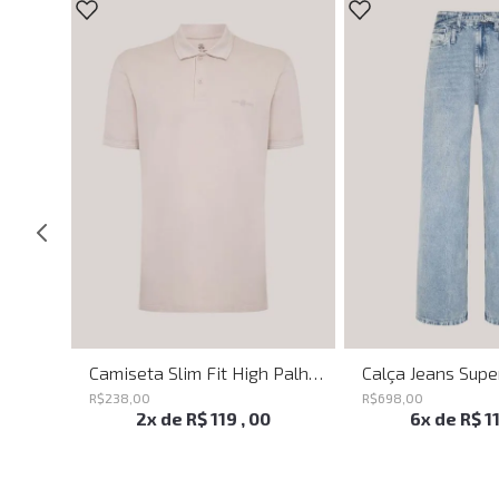
Belt Sttuds John John Feminino
Camiseta Slim Fit High Palha John John Masculina
R$
238
,
00
R$
698
,
00
2
x de
R$
119
,
00
6
x de
R$
1