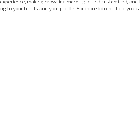
 experience, making browsing more agile and customized, and 
g to your habits and your profile. For more information, you ca
Calça Jeans Slim Fit Antuerpia John John Masculina
Calça Jeans Slim Fit Long Rhode John John Masculina
R$
638
,
00
R$
438
,
00
32
,
66
6
x de
R$
106
,
33
4
x d