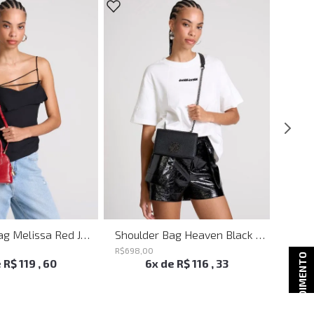
Shoulder Bag Melissa Red John John Feminina
Shoulder Bag Heaven Black John John Feminina
R$
698
,
00
R$
498
ATENDIMENTO
e
R$
119
,
60
6
x de
R$
116
,
33