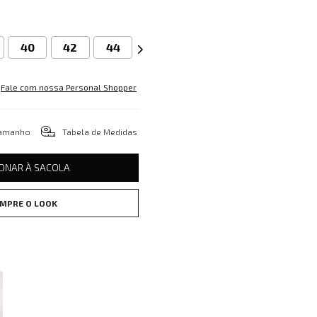
40
42
44
Fale com nossa Personal Shopper
tamanho
Tabela de Medidas
IONAR À SACOLA
MPRE O LOOK