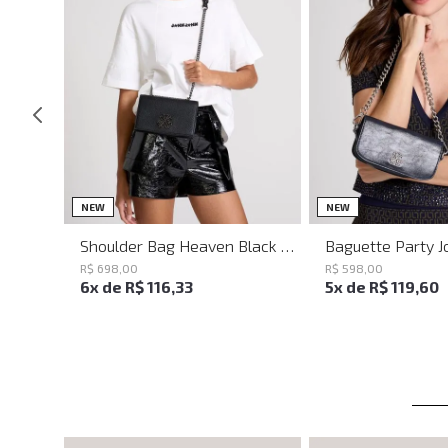
UN
UN
NEW
NEW
Shoulder Bag Heaven Black John John Feminina
R$
698
,
00
R$
598
,
00
6
x de
R$
116
,
33
5
x de
R$
119
,
60