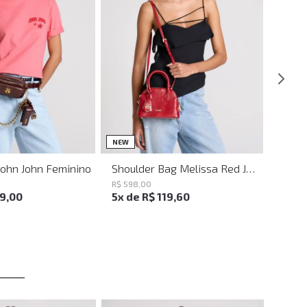
UN
UN
NEW
John John Feminino
Shoulder Bag Melissa Red John John Feminina
R$
598
,
00
19
,
00
5
x de
R$
119
,
60