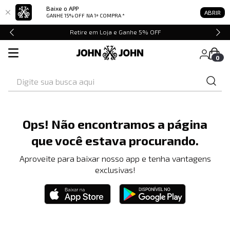
Baixe o APP
ABRIR
GANHE 15% OFF
NA 1ª COMPRA *
Retire em Loja e Ganhe 5% OFF
0
Digite sua busca aqui
Ops! Não encontramos a página
que você estava procurando.
Aproveite para baixar nosso app e tenha vantagens
exclusivas!