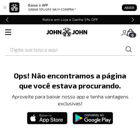
Baixe o APP
ABRIR
GANHE 15% OFF
NA 1ª COMPRA *
Retire em Loja e Ganhe 5% OFF
0
Digite sua busca aqui
Ops! Não encontramos a página
que você estava procurando.
Aproveite para baixar nosso app e tenha vantagens
exclusivas!