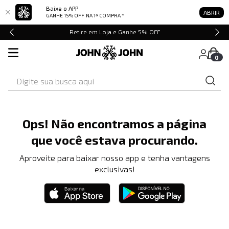
Baixe o APP
ABRIR
GANHE 15% OFF
NA 1ª COMPRA *
Retire em Loja e Ganhe 5% OFF
0
Digite sua busca aqui
Ops! Não encontramos a página
que você estava procurando.
Aproveite para baixar nosso app e tenha vantagens
exclusivas!