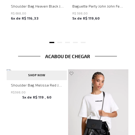
UN
UN
Shoulder Bag Heaven Black John John Feminina
Baguette Party John John Feminina
R$
698
,
00
R$
598
,
00
6
x de
R$
116
,
33
5
x de
R$
119
,
60
ACABOU DE CHEGAR
SHOP NOW
veryday John John Feminina
Shoulder Bag Melissa Red John John Feminina
R$
598
,
00
5
x de
R$
119
,
60