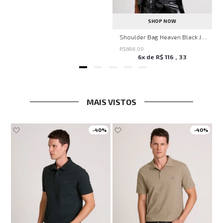
SHOP NOW
Shoulder Bag Heaven Black John John Feminina
R$
698
,
00
6
x de
R$
116
,
33
MAIS VISTOS
-
40%
-
40%