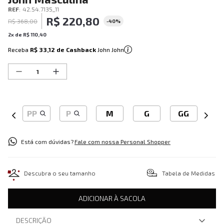
REF
:
42.54.7135_11
R$
220
,
80
R$
368
,
00
-
40%
2
x de
R$
110
,
40
Receba
R$ 33,12
de Cashback
John John
PP
P
M
G
GG
Está com dúvidas?
Fale com nossa Personal Shopper
Descubra o seu tamanho
Tabela de Medidas
ADICIONAR À SACOLA
DESCRIÇÃO