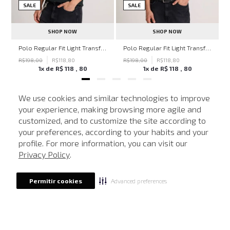
SALE
SALE
SHOP NOW
SHOP NOW
hn John Feminina
Polo Regular Fit Light Transfer Verde Escuro John John Masculina
Polo Regular Fit Light Transfer Bege Médio John John Masculina
R$
198
,
00
R$
118
,
80
R$
198
,
00
R$
118
,
80
1
x de
R$
118
,
80
1
x de
R$
118
,
80
We use cookies and similar technologies to improve
your experience, making browsing more agile and
NEWSLETTER
customized, and to customize the site according to
ATENDIMENTO
Cadastre seu e-mail para receber nossas novidades.
your preferences, according to your habits and your
profile. For more information, you can visit our
Privacy Policy
.
CADASTRAR
Advanced preferences
Permitir cookies
Eu li, estou ciente das condições de tratamento dos meus dados pessoais e forneço
meu consentimento, conforme descrito na
Política de Privacidade
LOCALIZE UMA LOJA